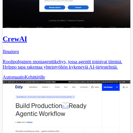
CrewAI
Ilmainen
Roolipohjainen moniagenttikehys, jossa agentit toimivat tiiminä.
Helppo tapa rakentaa yhteistyöhön kykeneviä AI-järjestelmiä.
Automaatio
Kehittäjille