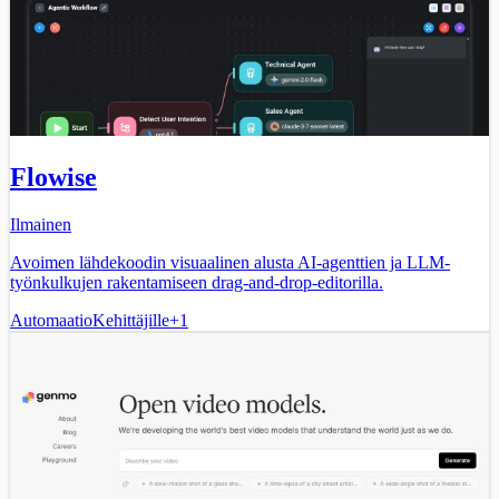
Flowise
Ilmainen
Avoimen lähdekoodin visuaalinen alusta AI-agenttien ja LLM-
työnkulkujen rakentamiseen drag-and-drop-editorilla.
Automaatio
Kehittäjille
+
1