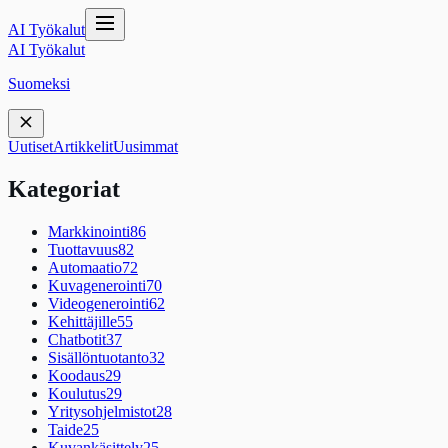
AI Työkalut
AI Työkalut
Suomeksi
Uutiset
Artikkelit
Uusimmat
Kategoriat
Markkinointi
86
Tuottavuus
82
Automaatio
72
Kuvagenerointi
70
Videogenerointi
62
Kehittäjille
55
Chatbotit
37
Sisällöntuotanto
32
Koodaus
29
Koulutus
29
Yritysohjelmistot
28
Taide
25
Kuvankäsittely
25