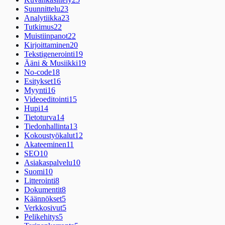
Suunnittelu
23
Analytiikka
23
Tutkimus
22
Muistiinpanot
22
Kirjoittaminen
20
Tekstigenerointi
19
Ääni & Musiikki
19
No-code
18
Esitykset
16
Myynti
16
Videoeditointi
15
Hupi
14
Tietoturva
14
Tiedonhallinta
13
Kokoustyökalut
12
Akateeminen
11
SEO
10
Asiakaspalvelu
10
Suomi
10
Litterointi
8
Dokumentit
8
Käännökset
5
Verkkosivut
5
Pelikehitys
5