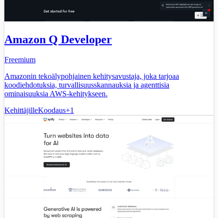
Amazon Q Developer
Freemium
Amazonin tekoälypohjainen kehitysavustaja, joka tarjoaa
koodiehdotuksia, turvallisuusskannauksia ja agenttisia
ominaisuuksia AWS-kehitykseen.
Kehittäjille
Koodaus
+
1