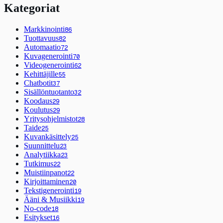
Kategoriat
Markkinointi
86
Tuottavuus
82
Automaatio
72
Kuvagenerointi
70
Videogenerointi
62
Kehittäjille
55
Chatbotit
37
Sisällöntuotanto
32
Koodaus
29
Koulutus
29
Yritysohjelmistot
28
Taide
25
Kuvankäsittely
25
Suunnittelu
23
Analytiikka
23
Tutkimus
22
Muistiinpanot
22
Kirjoittaminen
20
Tekstigenerointi
19
Ääni & Musiikki
19
No-code
18
Esitykset
16