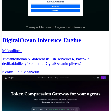
DigitalOcean Inference Engine
Maksullinen
Tuotantoluokan AI-inferenssialusta serverless-, batch- ja
dedikoiduille työkuormille DigitalOceanin pilvessä.
Kehittäjille
Pilvipalvelut
+
1