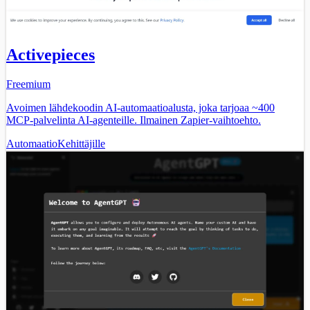
Activepieces
Freemium
Avoimen lähdekoodin AI-automaatioalusta, joka tarjoaa ~400
MCP-palvelinta AI-agenteille. Ilmainen Zapier-vaihtoehto.
Automaatio
Kehittäjille