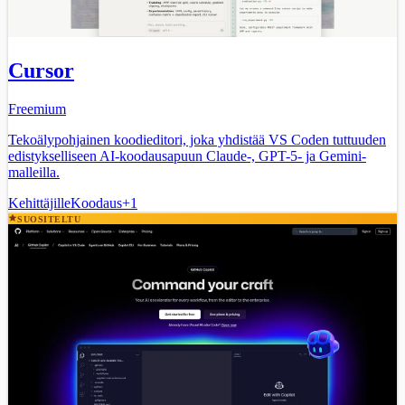
Cursor
Freemium
Tekoälypohjainen koodieditori, joka yhdistää VS Coden tuttuuden
edistykselliseen AI-koodausapuun Claude-, GPT-5- ja Gemini-
malleilla.
Kehittäjille
Koodaus
+
1
SUOSITELTU