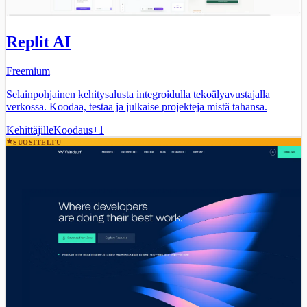
Replit AI
Freemium
Selainpohjainen kehitysalusta integroidulla tekoälyavustajalla
verkossa. Koodaa, testaa ja julkaise projekteja mistä tahansa.
Kehittäjille
Koodaus
+
1
SUOSITELTU