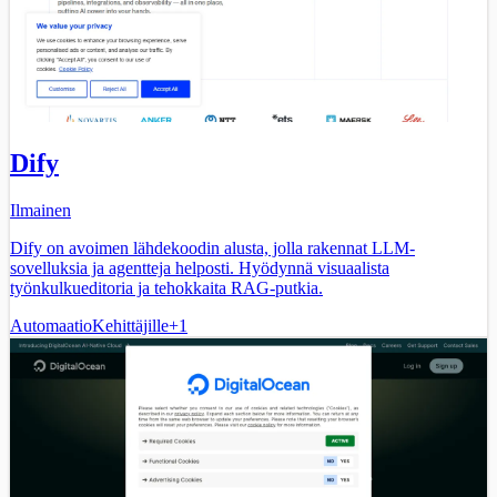
Dify
Ilmainen
Dify on avoimen lähdekoodin alusta, jolla rakennat LLM-
sovelluksia ja agentteja helposti. Hyödynnä visuaalista
työnkulkueditoria ja tehokkaita RAG-putkia.
Automaatio
Kehittäjille
+
1