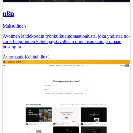
n8n
Maksullinen
Avoimen lähdekoodin työnkulkuautomaatioalusta, joka yhdistää no-
code-helppouden kehittäjäystävällisiin ominaisuuksiin ja omaan
hostingiin.
Automaatio
Kehittäjille
+
1
SUOSITELTU