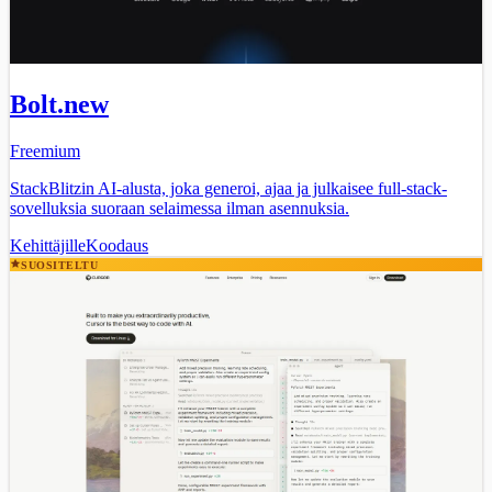
Bolt.new
Freemium
StackBlitzin AI-alusta, joka generoi, ajaa ja julkaisee full-stack-
sovelluksia suoraan selaimessa ilman asennuksia.
Kehittäjille
Koodaus
SUOSITELTU