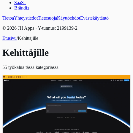
SaaS
1
Brändi
1
Tietoa
Yhteystiedot
Tietosuoja
Käyttöehdot
Evästekäytäntö
© 2026 JH Apps · Y-tunnus: 2199139-2
Etusivu
/
Kehittäjille
Kehittäjille
55
työkalua tässä kategoriassa
SUOSITELTU