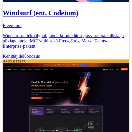
Windsurf (ent. Codeium)
Freemium
Windsurf on tekoälypohjainen koodieditori, jossa on paikallisia ja
pilviagentteja, MCP-tuki sekä Free-, Pro-, Max-, Teams- ja
Enterprise-paketit.
Kehittäjille
Koodaus
SUOSITELTU