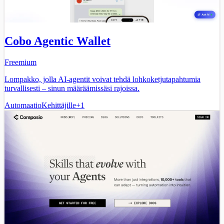
Cobo Agentic Wallet
Freemium
Lompakko, jolla AI-agentit voivat tehdä lohkoketjutapahtumia
turvallisesti – sinun määräämissäsi rajoissa.
Automaatio
Kehittäjille
+
1