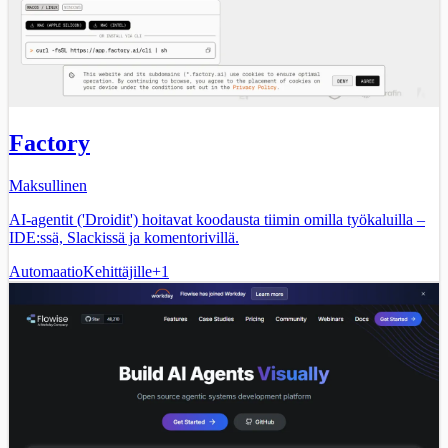
Factory
Maksullinen
AI-agentit ('Droidit') hoitavat koodausta tiimin omilla työkaluilla –
IDE:ssä, Slackissä ja komentorivillä.
Automaatio
Kehittäjille
+
1