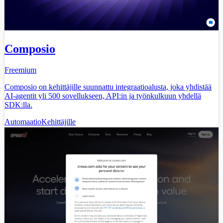
Composio
Freemium
Composio on kehittäjille suunnattu integraatioalusta, joka yhdistää
AI-agentit yli 500 sovellukseen, API:in ja työnkulkuun yhdellä
SDK:lla.
Automaatio
Kehittäjille