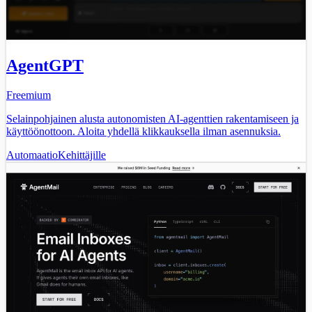
AgentGPT
Freemium
Selainpohjainen alusta autonomisten AI-agenttien rakentamiseen ja
käyttöönottoon. Aloita yhdellä klikkauksella ilman asennuksia.
Automaatio
Kehittäjille