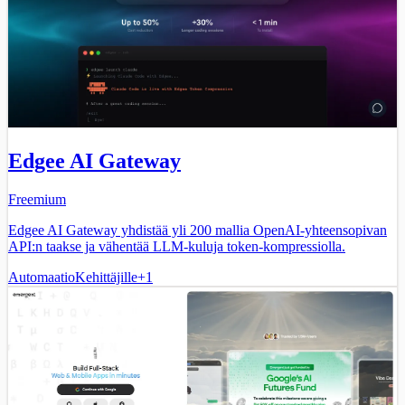
Edgee AI Gateway
Freemium
Edgee AI Gateway yhdistää yli 200 mallia OpenAI-yhteensopivan
API:n taakse ja vähentää LLM-kuluja token-kompressiolla.
Automaatio
Kehittäjille
+
1