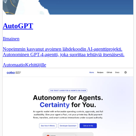
AutoGPT
Ilmainen
Nopeimmin kasvanut avoimen lähdekoodin AI-agenttiprojekti.
Autonominen GPT-4-agentti, joka suorittaa tehtäviä itsenäisesti.
Automaatio
Kehittäjille