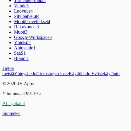
Tarinankerronta
5
Viihde
5
Luovuus
4
Pilvipalvelut
4
Mobiilisovellukset
4
Hakukoneet
3
Muoti
3
Google Workspace
3
Yhteisö
2
Animaatio
1
SaaS
1
Brändi
1
Tietoa
meistä
Yhteystiedot
Tietosuojaseloste
Käyttöehdot
Evästekäytäntö
© 2026 JH Apps
Y-tunnus: 2199139-2
AI Työkalut
Suomeksi