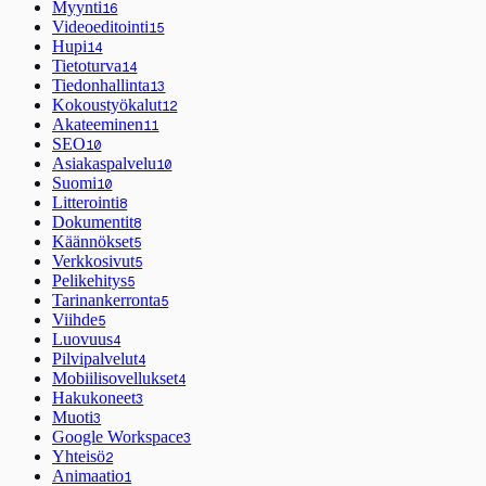
Myynti
16
Videoeditointi
15
Hupi
14
Tietoturva
14
Tiedonhallinta
13
Kokoustyökalut
12
Akateeminen
11
SEO
10
Asiakaspalvelu
10
Suomi
10
Litterointi
8
Dokumentit
8
Käännökset
5
Verkkosivut
5
Pelikehitys
5
Tarinankerronta
5
Viihde
5
Luovuus
4
Pilvipalvelut
4
Mobiilisovellukset
4
Hakukoneet
3
Muoti
3
Google Workspace
3
Yhteisö
2
Animaatio
1