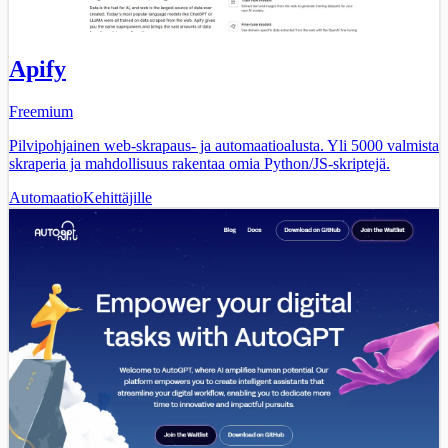
Apify
Freemium
Pilvipohjainen web-skrapaus- ja automaatioalusta. Yli 5000 valmista
skraperia ja mahdollisuus rakentaa omia Python/JS-skriptejä.
Automaatio
Kehittäjille