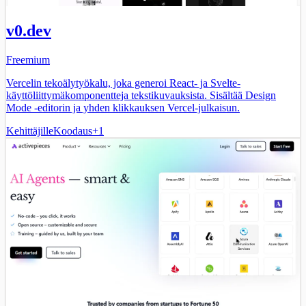
v0.dev
Freemium
Vercelin tekoälytyökalu, joka generoi React- ja Svelte-
käyttöliittymäkomponentteja tekstikuvauksista. Sisältää Design
Mode -editorin ja yhden klikkauksen Vercel-julkaisun.
Kehittäjille
Koodaus
+
1