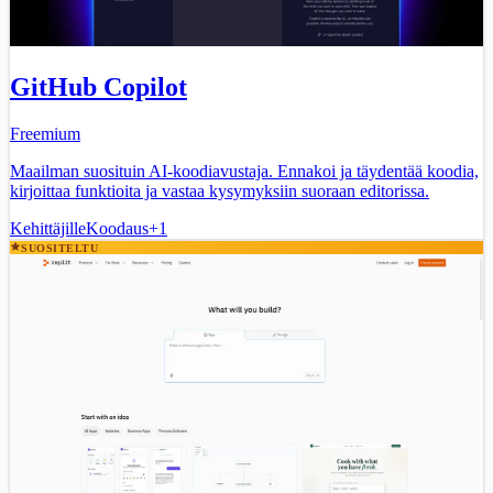
GitHub Copilot
Freemium
Maailman suosituin AI-koodiavustaja. Ennakoi ja täydentää koodia,
kirjoittaa funktioita ja vastaa kysymyksiin suoraan editorissa.
Kehittäjille
Koodaus
+
1
SUOSITELTU