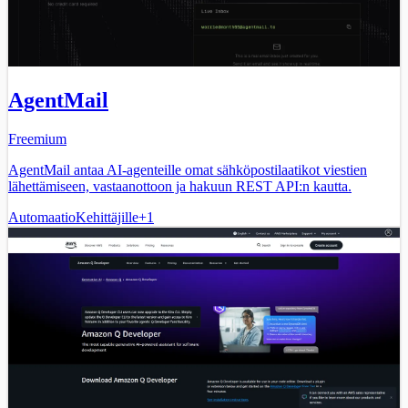
AgentMail
Freemium
AgentMail antaa AI-agenteille omat sähköpostilaatikot viestien
lähettämiseen, vastaanottoon ja hakuun REST API:n kautta.
Automaatio
Kehittäjille
+
1