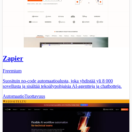
Zapier
Freemium
Suosituin no-code automaatioalusta, joka yhdistää yli 8 000
sovellusta ja sisältää tekoälypohjaisia AI-agentteja ja chatbotteja.
Automaatio
Tuottavuus
SUOSITELTU