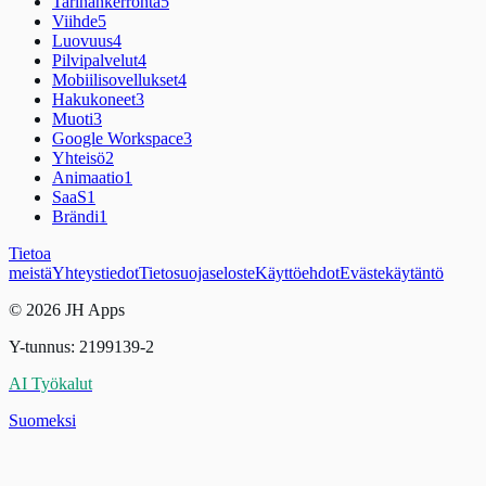
Tarinankerronta
5
Viihde
5
Luovuus
4
Pilvipalvelut
4
Mobiilisovellukset
4
Hakukoneet
3
Muoti
3
Google Workspace
3
Yhteisö
2
Animaatio
1
SaaS
1
Brändi
1
Tietoa
meistä
Yhteystiedot
Tietosuojaseloste
Käyttöehdot
Evästekäytäntö
© 2026 JH Apps
Y-tunnus: 2199139-2
AI Työkalut
Suomeksi