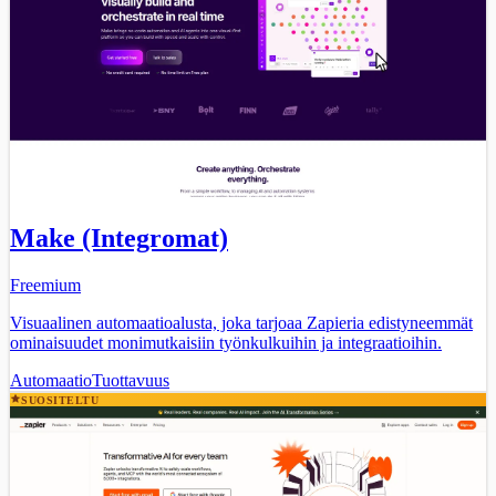
Make (Integromat)
Freemium
Visuaalinen automaatioalusta, joka tarjoaa Zapieria edistyneemmät
ominaisuudet monimutkaisiin työnkulkuihin ja integraatioihin.
Automaatio
Tuottavuus
SUOSITELTU