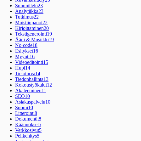
Suunnittelu
23
Analytiikka
23
Tutkimus
22
Muistiinpanot
22
Kirjoittaminen
20
Tekstigenerointi
19
Ääni & Musiikki
19
No-code
18
Esitykset
16
Myynti
16
Videoeditointi
15
Hupi
14
Tietoturva
14
Tiedonhallinta
13
Kokoustyökalut
12
Akateeminen
11
SEO
10
Asiakaspalvelu
10
Suomi
10
Litterointi
8
Dokumentit
8
Käännökset
5
Verkkosivut
5
Pelikehitys
5