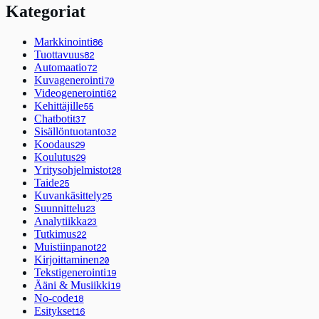
Kategoriat
Markkinointi
86
Tuottavuus
82
Automaatio
72
Kuvagenerointi
70
Videogenerointi
62
Kehittäjille
55
Chatbotit
37
Sisällöntuotanto
32
Koodaus
29
Koulutus
29
Yritysohjelmistot
28
Taide
25
Kuvankäsittely
25
Suunnittelu
23
Analytiikka
23
Tutkimus
22
Muistiinpanot
22
Kirjoittaminen
20
Tekstigenerointi
19
Ääni & Musiikki
19
No-code
18
Esitykset
16