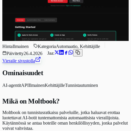
Hinta
Ilmainen
Kategoria
Automaatio, Kehittäjille
Jaa:
Päivitetty
26.4.2026
Vieraile sivustolla
Ominaisuudet
AI-agentit
API
Ilmainen
Kehittäjille
Tunnistautuminen
Mikä on Moltbook?
Moltbook on tunnistusratkaisu palveluille, jotka haluavat erottaa
luotettavat AI-botit tuntemattomista automaattisista vierailijoista.
Käytännössä se antaa boteille oman henkilöllisyyden, jonka palvelut
voivat vahvistaa.