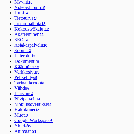
Myynti
16
Videoeditointi
15
Hupi
14
Tietoturva
14
Tiedonhallinta
13
Kokoustyökalut
12
Akateeminen
11
SEO
10
Asiakaspalvelu
10
Suomi
10
Litterointi
8
Dokumentit
8
Käännökset
5
Verkkosivut
5
Pelikehitys
5
Tarinankerronta
5
Viihde
5
Luovuus
4
Pilvipalvelut
4
Mobiilisovellukset
4
Hakukoneet
3
Muoti
3
Google Workspace
3
Yhteisö
2
Animaatio
1