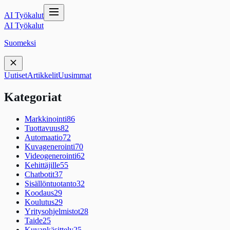
AI Työkalut
AI Työkalut
Suomeksi
Uutiset
Artikkelit
Uusimmat
Kategoriat
Markkinointi
86
Tuottavuus
82
Automaatio
72
Kuvagenerointi
70
Videogenerointi
62
Kehittäjille
55
Chatbotit
37
Sisällöntuotanto
32
Koodaus
29
Koulutus
29
Yritysohjelmistot
28
Taide
25
Kuvankäsittely
25