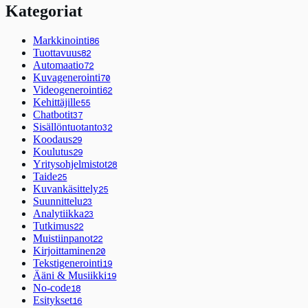
Kategoriat
Markkinointi
86
Tuottavuus
82
Automaatio
72
Kuvagenerointi
70
Videogenerointi
62
Kehittäjille
55
Chatbotit
37
Sisällöntuotanto
32
Koodaus
29
Koulutus
29
Yritysohjelmistot
28
Taide
25
Kuvankäsittely
25
Suunnittelu
23
Analytiikka
23
Tutkimus
22
Muistiinpanot
22
Kirjoittaminen
20
Tekstigenerointi
19
Ääni & Musiikki
19
No-code
18
Esitykset
16