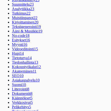
Suunnittelu
23
Analytiikka
23
Tutkimus
22
Muistiinpanot
22
Kirjoittaminen
20
Tekstigenerointi
19
Ääni & Musiikki
19
No-code
18
Esitykset
16
Myynti
16
Videoeditointi
15
Hupi
14
Tietoturva
14
Tiedonhallinta
13
Kokoustyökalut
12
Akateeminen
11
SEO
10
Asiakaspalvelu
10
Suomi
10
Litterointi
8
Dokumentit
8
Käännökset
5
Verkkosivut
5
Pelikehitys
5