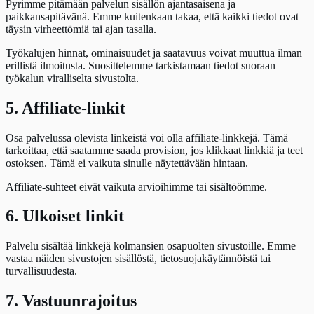
Pyrimme pitämään palvelun sisällön ajantasaisena ja
paikkansapitävänä. Emme kuitenkaan takaa, että kaikki tiedot ovat
täysin virheettömiä tai ajan tasalla.
Työkalujen hinnat, ominaisuudet ja saatavuus voivat muuttua ilman
erillistä ilmoitusta. Suosittelemme tarkistamaan tiedot suoraan
työkalun viralliselta sivustolta.
5. Affiliate-linkit
Osa palvelussa olevista linkeistä voi olla affiliate-linkkejä. Tämä
tarkoittaa, että saatamme saada provision, jos klikkaat linkkiä ja teet
ostoksen. Tämä ei vaikuta sinulle näytettävään hintaan.
Affiliate-suhteet eivät vaikuta arvioihimme tai sisältöömme.
6. Ulkoiset linkit
Palvelu sisältää linkkejä kolmansien osapuolten sivustoille. Emme
vastaa näiden sivustojen sisällöstä, tietosuojakäytännöistä tai
turvallisuudesta.
7. Vastuunrajoitus