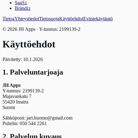
SaaS
1
Brändi
1
Tietoa
Yhteystiedot
Tietosuoja
Käyttöehdot
Evästekäytäntö
© 2026 JH Apps · Y-tunnus: 2199139-2
Käyttöehdot
Päivitetty: 10.1.2026
1. Palveluntarjoaja
JH Apps
Y-tunnus: 2199139-2
Majavankatu 7
55420 Imatra
Suomi
Sähköposti: jari.huomo@gmail.com
Puhelin: 050 544 2261
2. Palvelun kuvaus