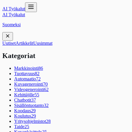
AI Työkalut
AI Työkalut
Suomeksi
Uutiset
Artikkelit
Uusimmat
Kategoriat
Markkinointi
86
Tuottavuus
82
Automaatio
72
Kuvagenerointi
70
Videogenerointi
62
Kehittäjille
55
Chatbotit
37
Sisällöntuotanto
32
Koodaus
29
Koulutus
29
Yritysohjelmistot
28
Taide
25
Kuvankäsittely
25