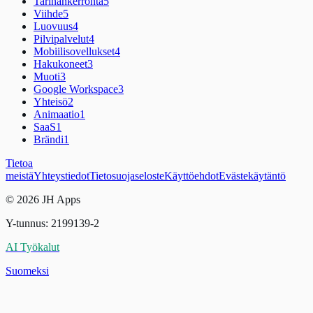
Tarinankerronta
5
Viihde
5
Luovuus
4
Pilvipalvelut
4
Mobiilisovellukset
4
Hakukoneet
3
Muoti
3
Google Workspace
3
Yhteisö
2
Animaatio
1
SaaS
1
Brändi
1
Tietoa
meistä
Yhteystiedot
Tietosuojaseloste
Käyttöehdot
Evästekäytäntö
© 2026 JH Apps
Y-tunnus: 2199139-2
AI Työkalut
Suomeksi