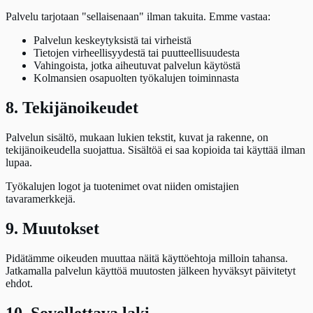
Palvelu tarjotaan "sellaisenaan" ilman takuita. Emme vastaa:
Palvelun keskeytyksistä tai virheistä
Tietojen virheellisyydestä tai puutteellisuudesta
Vahingoista, jotka aiheutuvat palvelun käytöstä
Kolmansien osapuolten työkalujen toiminnasta
8. Tekijänoikeudet
Palvelun sisältö, mukaan lukien tekstit, kuvat ja rakenne, on
tekijänoikeudella suojattua. Sisältöä ei saa kopioida tai käyttää ilman
lupaa.
Työkalujen logot ja tuotenimet ovat niiden omistajien
tavaramerkkejä.
9. Muutokset
Pidätämme oikeuden muuttaa näitä käyttöehtoja milloin tahansa.
Jatkamalla palvelun käyttöä muutosten jälkeen hyväksyt päivitetyt
ehdot.
10. Sovellettava laki