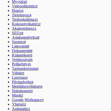
Myynti
16
Videoeditointi
15
Hupi
14
Tietoturva
14
Tiedonhallinta
13
Kokoustyökalut
12
Akateeminen
11
SEO
10
Asiakaspalvelu
10
Suomi
10
Litterointi
8
Dokumentit
8
Käännökset
5
Verkkosivut
5
Pelikehitys
5
Tarinankerronta
5
Viihde
5
Luovuus
4
Pilvipalvelut
4
Mobiilisovellukset
4
Hakukoneet
3
Muoti
3
Google Workspace
3
Yhteisö
2
Animaatio
1