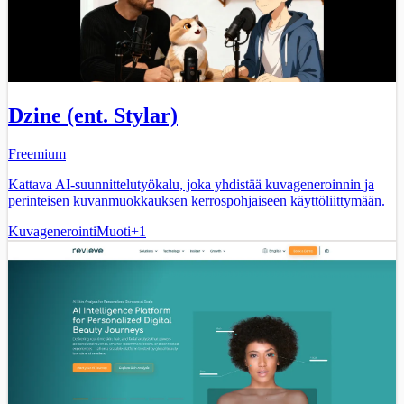
Dzine (ent. Stylar)
Freemium
Kattava AI-suunnittelutyökalu, joka yhdistää kuvageneroinnin ja
perinteisen kuvanmuokkauksen kerrospohjaiseen käyttöliittymään.
Kuvagenerointi
Muoti
+
1