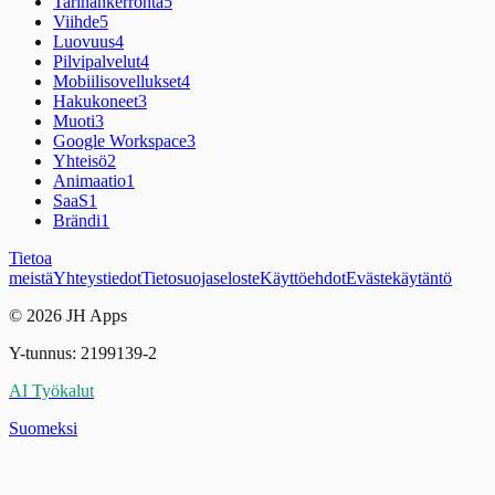
Tarinankerronta
5
Viihde
5
Luovuus
4
Pilvipalvelut
4
Mobiilisovellukset
4
Hakukoneet
3
Muoti
3
Google Workspace
3
Yhteisö
2
Animaatio
1
SaaS
1
Brändi
1
Tietoa
meistä
Yhteystiedot
Tietosuojaseloste
Käyttöehdot
Evästekäytäntö
© 2026 JH Apps
Y-tunnus: 2199139-2
AI Työkalut
Suomeksi