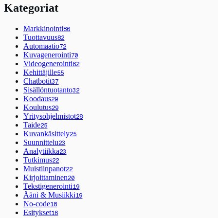
Kategoriat
Markkinointi
86
Tuottavuus
82
Automaatio
72
Kuvagenerointi
70
Videogenerointi
62
Kehittäjille
55
Chatbotit
37
Sisällöntuotanto
32
Koodaus
29
Koulutus
29
Yritysohjelmistot
28
Taide
25
Kuvankäsittely
25
Suunnittelu
23
Analytiikka
23
Tutkimus
22
Muistiinpanot
22
Kirjoittaminen
20
Tekstigenerointi
19
Ääni & Musiikki
19
No-code
18
Esitykset
16