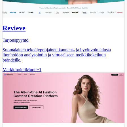
Revieve
Tarjouspyyntö
Suomalainen tekoälypohjainen kauneus- ja hyvinvointialusta
ihonhoidon analysointiin ja virtuaaliseen meikkikokeiluun
brändeille.
Markkinointi
Muoti
+
1