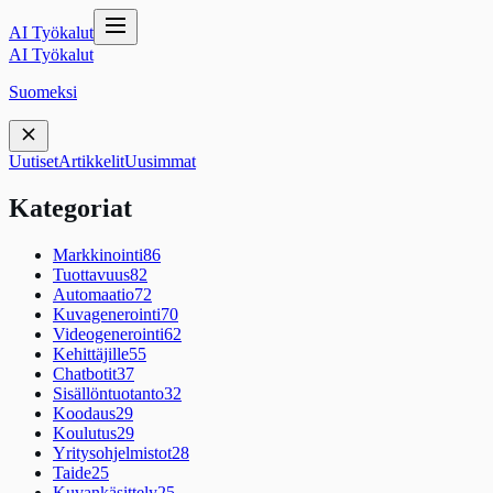
AI Työkalut
AI Työkalut
Suomeksi
Uutiset
Artikkelit
Uusimmat
Kategoriat
Markkinointi
86
Tuottavuus
82
Automaatio
72
Kuvagenerointi
70
Videogenerointi
62
Kehittäjille
55
Chatbotit
37
Sisällöntuotanto
32
Koodaus
29
Koulutus
29
Yritysohjelmistot
28
Taide
25
Kuvankäsittely
25