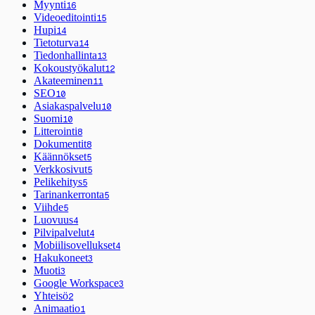
Myynti
16
Videoeditointi
15
Hupi
14
Tietoturva
14
Tiedonhallinta
13
Kokoustyökalut
12
Akateeminen
11
SEO
10
Asiakaspalvelu
10
Suomi
10
Litterointi
8
Dokumentit
8
Käännökset
5
Verkkosivut
5
Pelikehitys
5
Tarinankerronta
5
Viihde
5
Luovuus
4
Pilvipalvelut
4
Mobiilisovellukset
4
Hakukoneet
3
Muoti
3
Google Workspace
3
Yhteisö
2
Animaatio
1