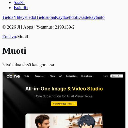
SaaS
1
Brändi
1
Tietoa
Yhteystiedot
Tietosuoja
Käyttöehdot
Evästekäytäntö
© 2026 JH Apps · Y-tunnus: 2199139-2
Etusivu
/
Muoti
Muoti
3
työkalua tässä kategoriassa