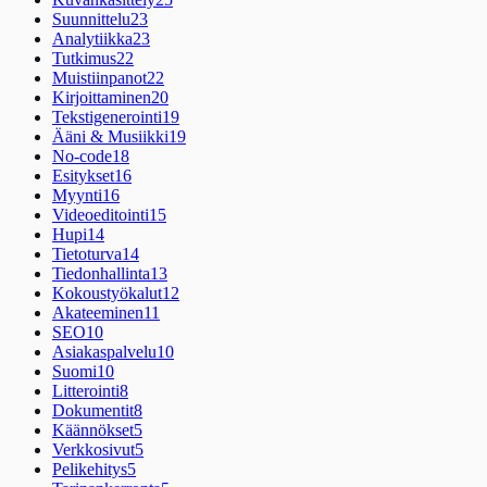
Suunnittelu
23
Analytiikka
23
Tutkimus
22
Muistiinpanot
22
Kirjoittaminen
20
Tekstigenerointi
19
Ääni & Musiikki
19
No-code
18
Esitykset
16
Myynti
16
Videoeditointi
15
Hupi
14
Tietoturva
14
Tiedonhallinta
13
Kokoustyökalut
12
Akateeminen
11
SEO
10
Asiakaspalvelu
10
Suomi
10
Litterointi
8
Dokumentit
8
Käännökset
5
Verkkosivut
5
Pelikehitys
5