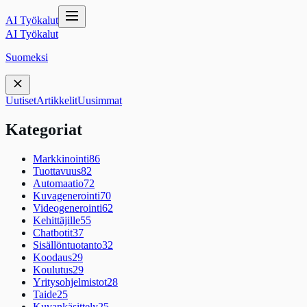
AI Työkalut
AI Työkalut
Suomeksi
Uutiset
Artikkelit
Uusimmat
Kategoriat
Markkinointi
86
Tuottavuus
82
Automaatio
72
Kuvagenerointi
70
Videogenerointi
62
Kehittäjille
55
Chatbotit
37
Sisällöntuotanto
32
Koodaus
29
Koulutus
29
Yritysohjelmistot
28
Taide
25
Kuvankäsittely
25