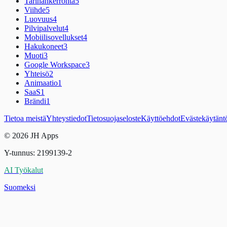
Tarinankerronta
5
Viihde
5
Luovuus
4
Pilvipalvelut
4
Mobiilisovellukset
4
Hakukoneet
3
Muoti
3
Google Workspace
3
Yhteisö
2
Animaatio
1
SaaS
1
Brändi
1
Tietoa meistä
Yhteystiedot
Tietosuojaseloste
Käyttöehdot
Evästekäytänt
© 2026 JH Apps
Y-tunnus: 2199139-2
AI Työkalut
Suomeksi