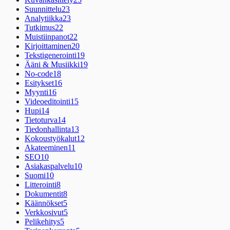
Suunnittelu
23
Analytiikka
23
Tutkimus
22
Muistiinpanot
22
Kirjoittaminen
20
Tekstigenerointi
19
Ääni & Musiikki
19
No-code
18
Esitykset
16
Myynti
16
Videoeditointi
15
Hupi
14
Tietoturva
14
Tiedonhallinta
13
Kokoustyökalut
12
Akateeminen
11
SEO
10
Asiakaspalvelu
10
Suomi
10
Litterointi
8
Dokumentit
8
Käännökset
5
Verkkosivut
5
Pelikehitys
5