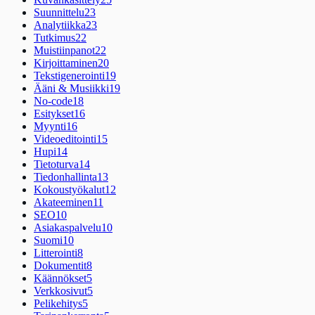
Suunnittelu
23
Analytiikka
23
Tutkimus
22
Muistiinpanot
22
Kirjoittaminen
20
Tekstigenerointi
19
Ääni & Musiikki
19
No-code
18
Esitykset
16
Myynti
16
Videoeditointi
15
Hupi
14
Tietoturva
14
Tiedonhallinta
13
Kokoustyökalut
12
Akateeminen
11
SEO
10
Asiakaspalvelu
10
Suomi
10
Litterointi
8
Dokumentit
8
Käännökset
5
Verkkosivut
5
Pelikehitys
5