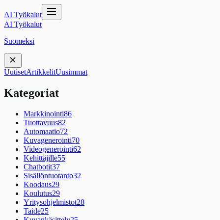
AI Työkalut
AI Työkalut
Suomeksi
Uutiset
Artikkelit
Uusimmat
Kategoriat
Markkinointi
86
Tuottavuus
82
Automaatio
72
Kuvagenerointi
70
Videogenerointi
62
Kehittäjille
55
Chatbotit
37
Sisällöntuotanto
32
Koodaus
29
Koulutus
29
Yritysohjelmistot
28
Taide
25
Kuvankäsittely
25