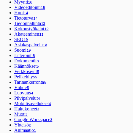
Myynti
16
Videoeditointi
15
Hupi
14
Tietoturva
14
Tiedonhallinta
13
Kokoustyökalut
12
Akateeminen
11
SEO
10
Asiakaspalvelu
10
Suomi
10
Litterointi
8
Dokumentit
8
Käännökset
5
Verkkosivut
5
Pelikehitys
5
Tarinankerronta
5
Viihde
5
Luovuus
4
Pilvipalvelut
4
Mobiilisovellukset
4
Hakukoneet
3
Muoti
3
Google Workspace
3
Yhteisö
2
Animaatio
1