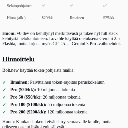
Selainpohjainen
✅
✅
✅
Hinta (alk.)
$20/kk
Ilmainen
$25/kk
Huom:
v0.dev on kehittynyt merkittävästi ja tukee nyt full-stack-
kehitystä tietokantoineen. Lovable käyttää oletuksena Gemini 2.5
Flashia, mutta tarjoaa myös GPT-5- ja Gemini 3 Pro -vaihtoehdot.
Hinnoittelu
Bolt.new käyttää token-pohjaista mallia:
Ilmainen:
Päivittäinen token-rajoitus peruskokeluun
Pro ($20/kk):
10 miljoonaa tokenia
Pro 50 ($50/kk):
26 miljoonaa tokenia
Pro 100 ($100/kk):
55 miljoonaa tokenia
Pro 200 ($200/kk):
120 miljoonaa tokenia
Huom: Kuukausitokenit eivät siirry seuraavalle kuulle, mutta
erikseen ostetut lisätokenit säilyvät.