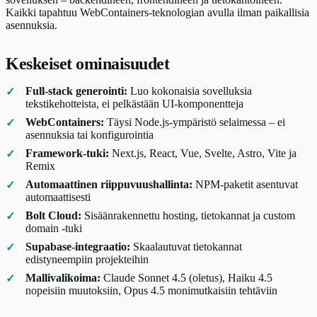
Kaikki tapahtuu WebContainers-teknologian avulla ilman paikallisia
asennuksia.
Keskeiset ominaisuudet
Full-stack generointi:
Luo kokonaisia sovelluksia
tekstikehotteista, ei pelkästään UI-komponentteja
WebContainers:
Täysi Node.js-ympäristö selaimessa – ei
asennuksia tai konfigurointia
Framework-tuki:
Next.js, React, Vue, Svelte, Astro, Vite ja
Remix
Automaattinen riippuvuushallinta:
NPM-paketit asentuvat
automaattisesti
Bolt Cloud:
Sisäänrakennettu hosting, tietokannat ja custom
domain -tuki
Supabase-integraatio:
Skaalautuvat tietokannat
edistyneempiin projekteihin
Mallivalikoima:
Claude Sonnet 4.5 (oletus), Haiku 4.5
nopeisiin muutoksiin, Opus 4.5 monimutkaisiin tehtäviin