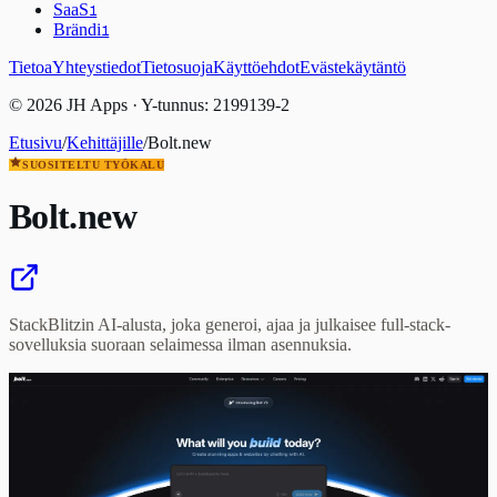
SaaS
1
Brändi
1
Tietoa
Yhteystiedot
Tietosuoja
Käyttöehdot
Evästekäytäntö
© 2026 JH Apps · Y-tunnus: 2199139-2
Etusivu
/
Kehittäjille
/
Bolt.new
SUOSITELTU TYÖKALU
Bolt.new
StackBlitzin AI-alusta, joka generoi, ajaa ja julkaisee full-stack-
sovelluksia suoraan selaimessa ilman asennuksia.