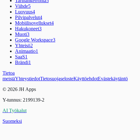
Tarinankerronta
5
Viihde
5
Luovuus
4
Pilvipalvelut
4
Mobiilisovellukset
4
Hakukoneet
3
Muoti
3
Google Workspace
3
Yhteisö
2
Animaatio
1
SaaS
1
Brändi
1
Tietoa
meistä
Yhteystiedot
Tietosuojaseloste
Käyttöehdot
Evästekäytäntö
© 2026 JH Apps
Y-tunnus: 2199139-2
AI Työkalut
Suomeksi