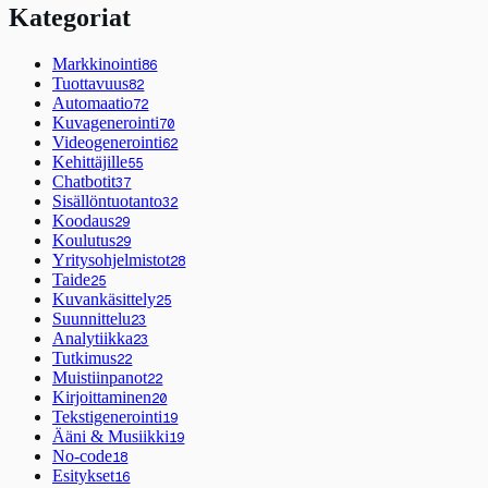
Kategoriat
Markkinointi
86
Tuottavuus
82
Automaatio
72
Kuvagenerointi
70
Videogenerointi
62
Kehittäjille
55
Chatbotit
37
Sisällöntuotanto
32
Koodaus
29
Koulutus
29
Yritysohjelmistot
28
Taide
25
Kuvankäsittely
25
Suunnittelu
23
Analytiikka
23
Tutkimus
22
Muistiinpanot
22
Kirjoittaminen
20
Tekstigenerointi
19
Ääni & Musiikki
19
No-code
18
Esitykset
16