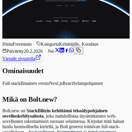
Hinta
Freemium
Kategoria
Kehittäjille, Koodaus
Jaa:
Päivitetty
20.2.2026
Vieraile sivustolla
Ominaisuudet
Full-stack
Ilmainen versio
Next.js
React
Selainpohjainen
Mikä on Bolt.new?
Bolt.new on
StackBlitzin kehittämä tekoälypohjainen
sovelluskehitysalusta
, joka mahdollistaa täysimittaisten web-
sovellusten rakentamisen suoraan selaimessa. Kirjoitat mitä haluat
luoda luonnollisella kielellä, ja Bolt generoi toimivan full-stack-
sovelluksen – backendineen, frontendineen ja tietokantoineen.