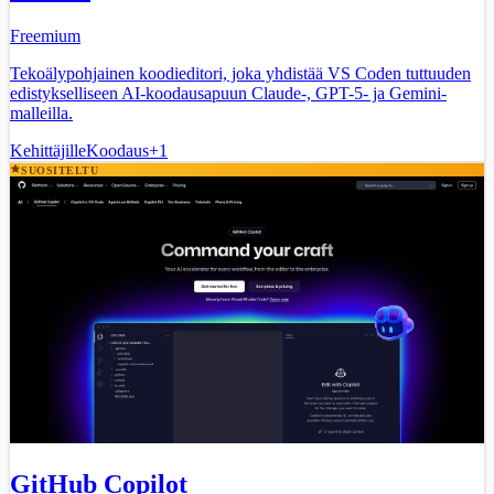
Freemium
Tekoälypohjainen koodieditori, joka yhdistää VS Coden tuttuuden
edistykselliseen AI-koodausapuun Claude-, GPT-5- ja Gemini-
malleilla.
Kehittäjille
Koodaus
+
1
SUOSITELTU
GitHub Copilot