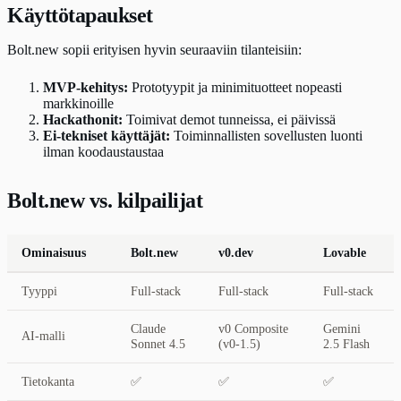
Käyttötapaukset
Bolt.new sopii erityisen hyvin seuraaviin tilanteisiin:
MVP-kehitys:
Prototyypit ja minimituotteet nopeasti
markkinoille
Hackathonit:
Toimivat demot tunneissa, ei päivissä
Ei-tekniset käyttäjät:
Toiminnallisten sovellusten luonti
ilman koodaustaustaa
Bolt.new vs. kilpailijat
Ominaisuus
Bolt.new
v0.dev
Lovable
Tyyppi
Full-stack
Full-stack
Full-stack
Claude
v0 Composite
Gemini
AI-malli
Sonnet 4.5
(v0-1.5)
2.5 Flash
Tietokanta
✅
✅
✅