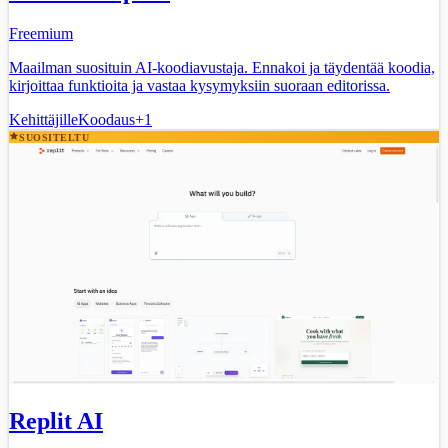
Freemium
Maailman suosituin AI-koodiavustaja. Ennakoi ja täydentää koodia,
kirjoittaa funktioita ja vastaa kysymyksiin suoraan editorissa.
Kehittäjille
Koodaus
+
1
SUOSITELTU
Replit AI