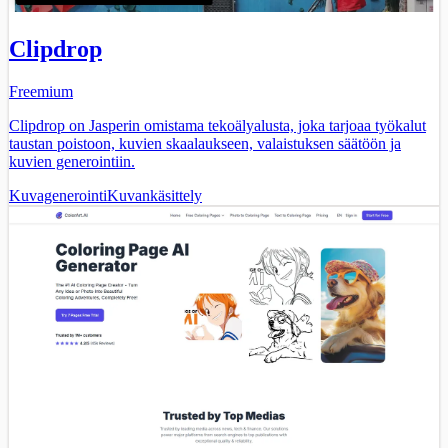
Clipdrop
Freemium
Clipdrop on Jasperin omistama tekoälyalusta, joka tarjoaa työkalut
taustan poistoon, kuvien skaalaukseen, valaistuksen säätöön ja
kuvien generointiin.
Kuvagenerointi
Kuvankäsittely