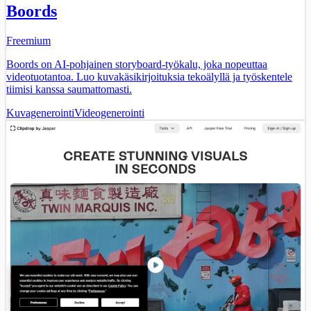
Boords
Freemium
Boords on AI-pohjainen storyboard-työkalu, joka nopeuttaa
videotuotantoa. Luo kuvakäsikirjoituksia tekoälyllä ja työskentele
tiimisi kanssa saumattomasti.
Kuvagenerointi
Videogenerointi