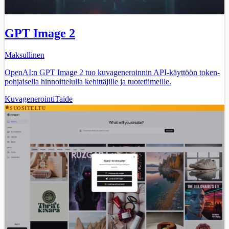
GPT Image 2
Maksullinen
OpenAI:n GPT Image 2 tuo kuvageneroinnin API-käyttöön token-
pohjaisella hinnoittelulla kehittäjille ja tuotetiimeille.
Kuvagenerointi
Taide
SUOSITELTU