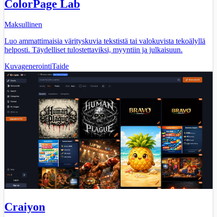
ColorPage Lab
Maksullinen
Luo ammattimaisia värityskuvia tekstistä tai valokuvista tekoälyllä
helposti. Täydelliset tulostettaviksi, myyntiin ja julkaisuun.
Kuvagenerointi
Taide
Craiyon