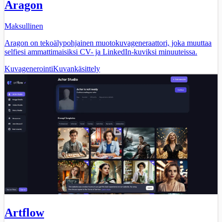
Aragon
Maksullinen
Aragon on tekoälypohjainen muotokuvageneraattori, joka muuttaa
selfiesi ammattimaisiksi CV- ja LinkedIn-kuviksi minuuteissa.
Kuvagenerointi
Kuvankäsittely
Artflow