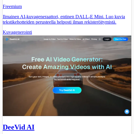
Freemium
Ilmainen AI-kuvageneraattori, entinen DALL-E Mini. Luo kuvia
tekstikehotteiden perusteella helposti ilman rekisteröitymistä.
Kuvagenerointi
DeeVid AI