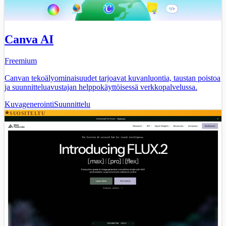
Canva AI
Freemium
Canvan tekoälyominaisuudet tarjoavat kuvanluontia, taustan poistoa
ja suunnitteluavustajan helppokäyttöisessä verkkopalvelussa.
Kuvagenerointi
Suunnittelu
SUOSITELTU