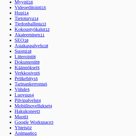
Myynti
16
Videoeditointi
15
Hupi
14
Tietoturva
14
Tiedonhallinta
13
Kokoustyökalut
12
Akateeminen
11
SEO
10
Asiakaspalvelu
10
Suomi
10
Litterointi
8
Dokumentit
8
Käännökset
5
Verkkosivut
5
Pelikehitys
5
Tarinankerronta
5
Viihde
5
Luovuus
4
Pilvipalvelut
4
Mobiilisovellukset
4
Hakukoneet
3
Muoti
3
Google Workspace
3
Yhteisö
2
Animaatio
1