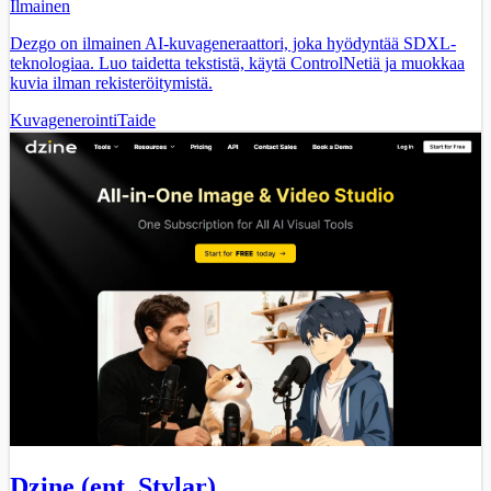
Ilmainen
Dezgo on ilmainen AI-kuvageneraattori, joka hyödyntää SDXL-
teknologiaa. Luo taidetta tekstistä, käytä ControlNetiä ja muokkaa
kuvia ilman rekisteröitymistä.
Kuvagenerointi
Taide
Dzine (ent. Stylar)