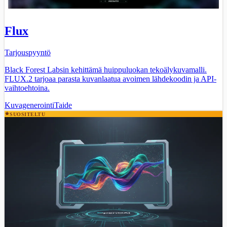
Flux
Tarjouspyyntö
Black Forest Labsin kehittämä huippuluokan tekoälykuvamalli.
FLUX.2 tarjoaa parasta kuvanlaatua avoimen lähdekoodin ja API-
vaihtoehtoina.
Kuvagenerointi
Taide
SUOSITELTU