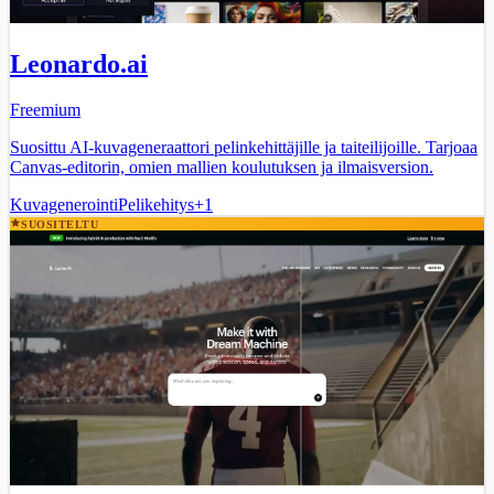
Leonardo.ai
Freemium
Suosittu AI-kuvageneraattori pelinkehittäjille ja taiteilijoille. Tarjoaa
Canvas-editorin, omien mallien koulutuksen ja ilmaisversion.
Kuvagenerointi
Pelikehitys
+
1
SUOSITELTU