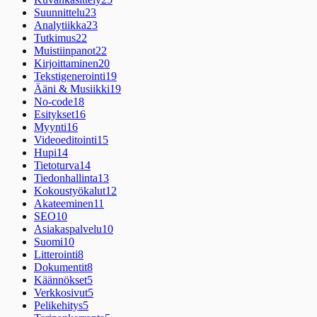
Suunnittelu
23
Analytiikka
23
Tutkimus
22
Muistiinpanot
22
Kirjoittaminen
20
Tekstigenerointi
19
Ääni & Musiikki
19
No-code
18
Esitykset
16
Myynti
16
Videoeditointi
15
Hupi
14
Tietoturva
14
Tiedonhallinta
13
Kokoustyökalut
12
Akateeminen
11
SEO
10
Asiakaspalvelu
10
Suomi
10
Litterointi
8
Dokumentit
8
Käännökset
5
Verkkosivut
5
Pelikehitys
5