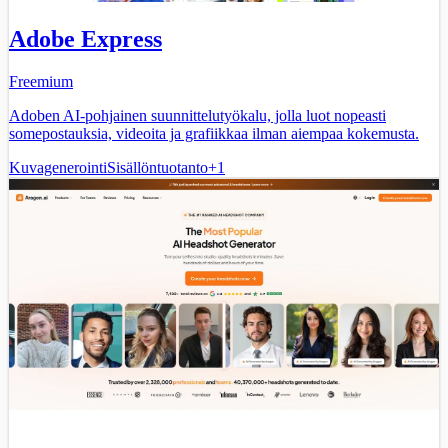
Adobe Express
Freemium
Adoben AI-pohjainen suunnittelutyökalu, jolla luot nopeasti
somepostauksia, videoita ja grafiikkaa ilman aiempaa kokemusta.
Kuvagenerointi
Sisällöntuotanto
+
1