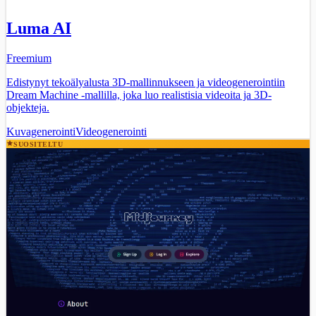
Luma AI
Freemium
Edistynyt tekoälyalusta 3D-mallinnukseen ja videogenerointiin
Dream Machine -mallilla, joka luo realistisia videoita ja 3D-
objekteja.
Kuvagenerointi
Videogenerointi
SUOSITELTU