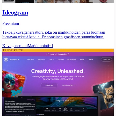
Ideogram
Freemium
Tekoälykuvageneraattori, joka on markkinoiden paras luomaan
luettavaa tekstiä kuviin. Erinomainen graafiseen suunnitteluun.
Kuvagenerointi
Markkinointi
+
1
SUOSITELTU