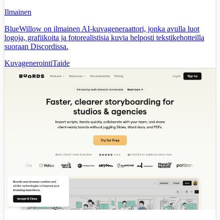
Ilmainen
BlueWillow on ilmainen AI-kuvageneraattori, jonka avulla luot
logoja, grafiikoita ja fotorealistisia kuvia helposti tekstikehotteilla
suoraan Discordissa.
Kuvagenerointi
Taide