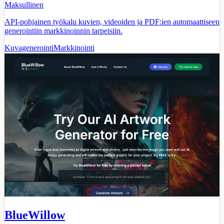
Maksullinen
API-pohjainen työkalu kuvien, videoiden ja PDF:ien automaattiseen
generointiin markkinoinnin tarpeisiin.
Kuvagenerointi
Markkinointi
BlueWillow