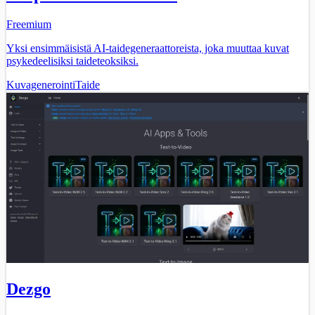
Freemium
Yksi ensimmäisistä AI-taidegeneraattoreista, joka muuttaa kuvat
psykedeelisiksi taideteoksiksi.
Kuvagenerointi
Taide
Dezgo