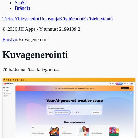
SaaS
1
Brändi
1
Tietoa
Yhteystiedot
Tietosuoja
Käyttöehdot
Evästekäytäntö
© 2026 JH Apps · Y-tunnus: 2199139-2
Etusivu
/
Kuvagenerointi
Kuvagenerointi
70
työkalua tässä kategoriassa
SUOSITELTU