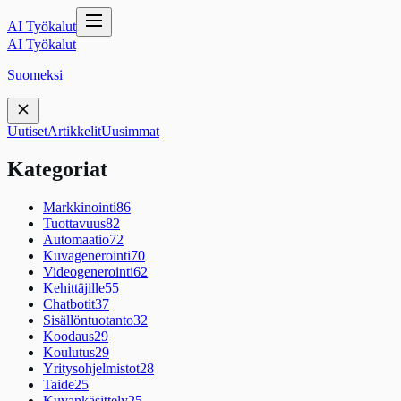
AI Työkalut
AI Työkalut
Suomeksi
Uutiset
Artikkelit
Uusimmat
Kategoriat
Markkinointi
86
Tuottavuus
82
Automaatio
72
Kuvagenerointi
70
Videogenerointi
62
Kehittäjille
55
Chatbotit
37
Sisällöntuotanto
32
Koodaus
29
Koulutus
29
Yritysohjelmistot
28
Taide
25
Kuvankäsittely
25