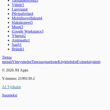
Tarinankerronta
5
Viihde
5
Luovuus
4
Pilvipalvelut
4
Mobiilisovellukset
4
Hakukoneet
3
Muoti
3
Google Workspace
3
Yhteisö
2
Animaatio
1
SaaS
1
Brändi
1
Tietoa
meistä
Yhteystiedot
Tietosuojaseloste
Käyttöehdot
Evästekäytäntö
© 2026 JH Apps
Y-tunnus: 2199139-2
AI Työkalut
Suomeksi