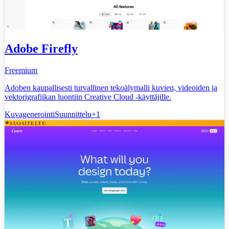
Adobe Firefly
Freemium
Adoben kaupallisesti turvallinen tekoälymalli kuvien, videoiden ja
vektorigrafiikan luontiin Creative Cloud -käyttäjille.
Kuvagenerointi
Suunnittelu
+
1
SUOSITELTU