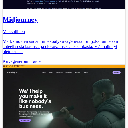
Midjourney
Maksullinen
Markkinoiden suosituin tekoälykuvageneraattori, joka tunnetaan
taiteellisesta laadusta ja elokuvallisesta estetiikasta. V7-malli nyt
oletuksena.
Kuvagenerointi
Taide
SUOSITELTU