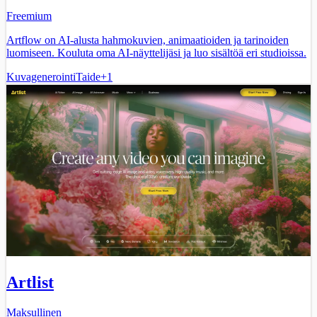
Freemium
Artflow on AI-alusta hahmokuvien, animaatioiden ja tarinoiden
luomiseen. Kouluta oma AI-näyttelijäsi ja luo sisältöä eri studioissa.
Kuvagenerointi
Taide
+
1
Artlist
Maksullinen