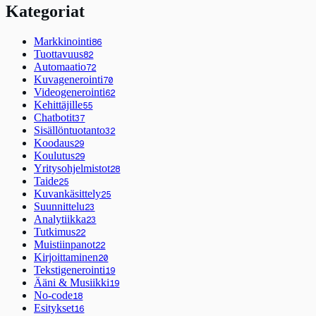
Kategoriat
Markkinointi
86
Tuottavuus
82
Automaatio
72
Kuvagenerointi
70
Videogenerointi
62
Kehittäjille
55
Chatbotit
37
Sisällöntuotanto
32
Koodaus
29
Koulutus
29
Yritysohjelmistot
28
Taide
25
Kuvankäsittely
25
Suunnittelu
23
Analytiikka
23
Tutkimus
22
Muistiinpanot
22
Kirjoittaminen
20
Tekstigenerointi
19
Ääni & Musiikki
19
No-code
18
Esitykset
16