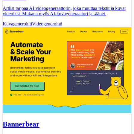
Artlist tarjoaa AI-videogeneraattorin, joka muuttaa tekstit ja kuvat
videoiksi. Mukana myös AI-kuvageneraattori ja -äänet.
Kuvagenerointi
Videogenerointi
Bannerbear