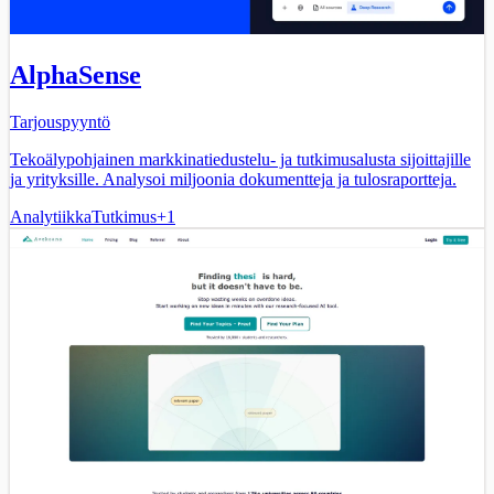
AlphaSense
Tarjouspyyntö
Tekoälypohjainen markkinatiedustelu- ja tutkimusalusta sijoittajille
ja yrityksille. Analysoi miljoonia dokumentteja ja tulosraportteja.
Analytiikka
Tutkimus
+
1