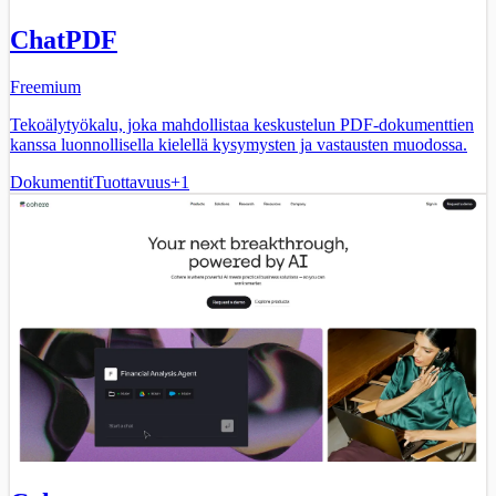
ChatPDF
Freemium
Tekoälytyökalu, joka mahdollistaa keskustelun PDF-dokumenttien
kanssa luonnollisella kielellä kysymysten ja vastausten muodossa.
Dokumentit
Tuottavuus
+
1