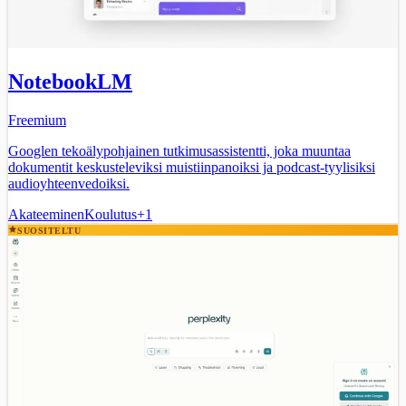
NotebookLM
Freemium
Googlen tekoälypohjainen tutkimusassistentti, joka muuntaa
dokumentit keskusteleviksi muistiinpanoiksi ja podcast-tyylisiksi
audioyhteenvedoiksi.
Akateeminen
Koulutus
+
1
SUOSITELTU