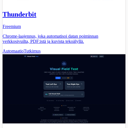
Thunderbit
Freemium
Chrome-laajennus, joka automatisoi datan poiminnan
verkkosivuilta, PDF:istä ja kuvista tekoälyllä.
Automaatio
Tutkimus