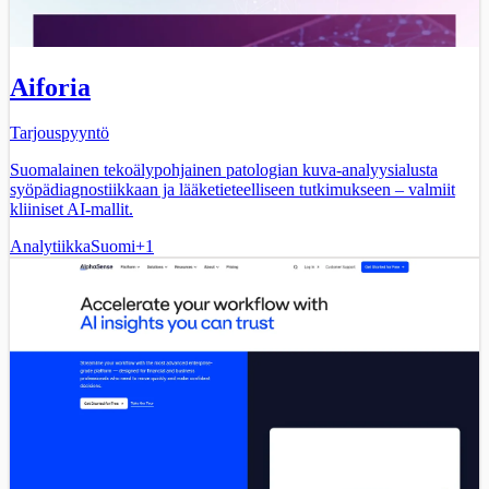
Aiforia
Tarjouspyyntö
Suomalainen tekoälypohjainen patologian kuva-analyysialusta
syöpädiagnostiikkaan ja lääketieteelliseen tutkimukseen – valmiit
kliiniset AI-mallit.
Analytiikka
Suomi
+
1