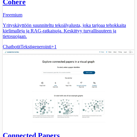
Cohere
Freemium
Yrityskäyttöön suunniteltu tekoälyalusta, joka tarjoaa tehokkaita
kielimalleja ja RAG-ratkaisuja. Keskittyy turvallisuuteen ja
tietosuojaan.
Chatbotit
Tekstigenerointi
+
1
Connected Papers