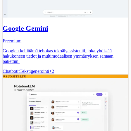
Google Gemini
Freemium
Googlen kehittämä tehokas tekoälyassistentti, joka yhdistää
hakukoneen tiedot ja multimodaalisen ymmärryksen samaan
pakettiin.
Chatbotit
Tekstigenerointi
+
2
SUOSITELTU