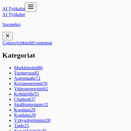
AI Työkalut
AI Työkalut
Suomeksi
Uutiset
Artikkelit
Uusimmat
Kategoriat
Markkinointi
86
Tuottavuus
82
Automaatio
72
Kuvagenerointi
70
Videogenerointi
62
Kehittäjille
55
Chatbotit
37
Sisällöntuotanto
32
Koodaus
29
Koulutus
29
Yritysohjelmistot
28
Taide
25
Kuvankäsittely
25