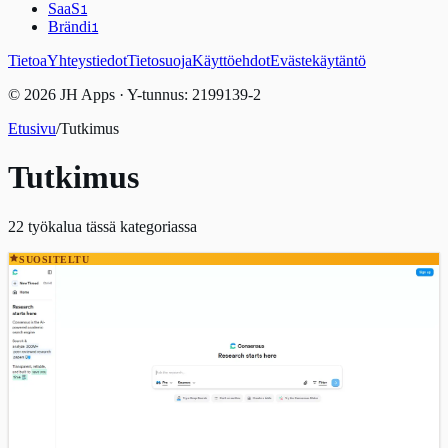
SaaS
1
Brändi
1
Tietoa
Yhteystiedot
Tietosuoja
Käyttöehdot
Evästekäytäntö
© 2026 JH Apps · Y-tunnus: 2199139-2
Etusivu
/
Tutkimus
Tutkimus
22
työkalua tässä kategoriassa
SUOSITELTU