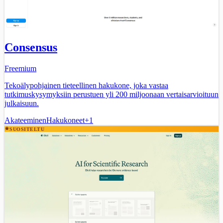
Consensus
Freemium
Tekoälypohjainen tieteellinen hakukone, joka vastaa
tutkimuskysymyksiin perustuen yli 200 miljoonaan vertaisarvioituun
julkaisuun.
Akateeminen
Hakukoneet
+
1
SUOSITELTU