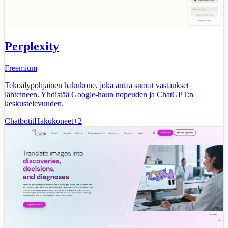
Perplexity
Freemium
Tekoälypohjainen hakukone, joka antaa suorat vastaukset
lähteineen. Yhdistää Google-haun nopeuden ja ChatGPT:n
keskustelevuuden.
Chatbotit
Hakukoneet
+
2