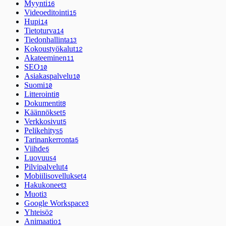
Myynti
16
Videoeditointi
15
Hupi
14
Tietoturva
14
Tiedonhallinta
13
Kokoustyökalut
12
Akateeminen
11
SEO
10
Asiakaspalvelu
10
Suomi
10
Litterointi
8
Dokumentit
8
Käännökset
5
Verkkosivut
5
Pelikehitys
5
Tarinankerronta
5
Viihde
5
Luovuus
4
Pilvipalvelut
4
Mobiilisovellukset
4
Hakukoneet
3
Muoti
3
Google Workspace
3
Yhteisö
2
Animaatio
1