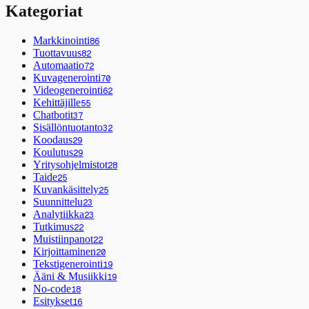
Kategoriat
Markkinointi
86
Tuottavuus
82
Automaatio
72
Kuvagenerointi
70
Videogenerointi
62
Kehittäjille
55
Chatbotit
37
Sisällöntuotanto
32
Koodaus
29
Koulutus
29
Yritysohjelmistot
28
Taide
25
Kuvankäsittely
25
Suunnittelu
23
Analytiikka
23
Tutkimus
22
Muistiinpanot
22
Kirjoittaminen
20
Tekstigenerointi
19
Ääni & Musiikki
19
No-code
18
Esitykset
16