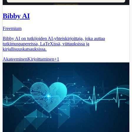
Bibby AI
Freemium
Bibby AI on tutkijoiden AI-yhteiskirjoittaja, joka auttaa
tutkimuspapereissa, LaTeXissä, viittauksissa ja
kirjallisuuskatsauksissa.
Akateeminen
Kirjoittaminen
+
1