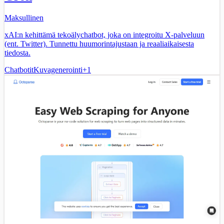
Maksullinen
xAI:n kehittämä tekoälychatbot, joka on integroitu X-palveluun
(ent. Twitter). Tunnettu huumorintajustaan ja reaaliaikaisesta
tiedosta.
Chatbotit
Kuvagenerointi
+
1