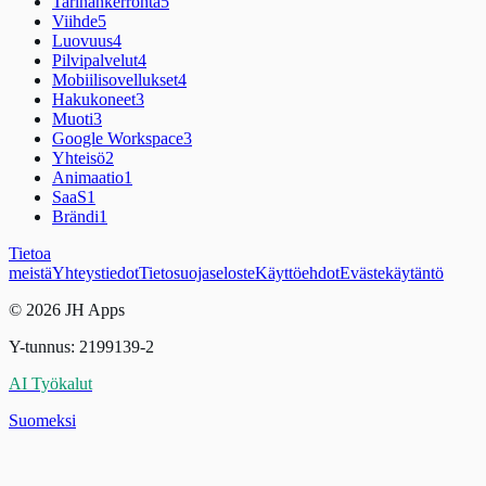
Tarinankerronta
5
Viihde
5
Luovuus
4
Pilvipalvelut
4
Mobiilisovellukset
4
Hakukoneet
3
Muoti
3
Google Workspace
3
Yhteisö
2
Animaatio
1
SaaS
1
Brändi
1
Tietoa
meistä
Yhteystiedot
Tietosuojaseloste
Käyttöehdot
Evästekäytäntö
© 2026 JH Apps
Y-tunnus: 2199139-2
AI Työkalut
Suomeksi