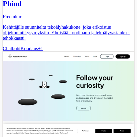
Phind
Freemium
Kehittäjille suunniteltu tekoälyhakukone, joka erikoistuu
ohjelmointikysymyksiin. Yhdistää koodihaun ja tekoälyvastaukset
tehokkaasti.
Chatbotit
Koodaus
+
1