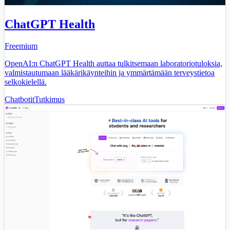
ChatGPT Health
Freemium
OpenAI:n ChatGPT Health auttaa tulkitsemaan laboratoriotuloksia,
valmistautumaan lääkärikäynteihin ja ymmärtämään terveystietoa
selkokielellä.
Chatbotit
Tutkimus