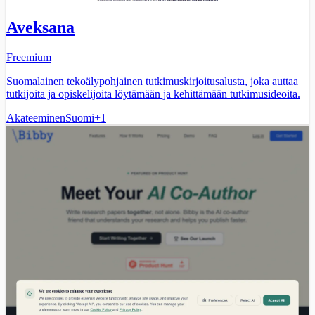
Aveksana
Freemium
Suomalainen tekoälypohjainen tutkimuskirjoitusalusta, joka auttaa
tutkijoita ja opiskelijoita löytämään ja kehittämään tutkimusideoita.
Akateeminen
Suomi
+
1