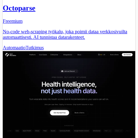
Octoparse
Freemium
No-code web-scraping työkalu, joka poimii dataa verkkosivuilta
automaattisesti. AI tunnistaa datarakenteet.
Automaatio
Tutkimus