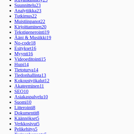
Suunnittelu
23
Analytiikka
23
Tutkimus
22
Muistiinpanot
22
Kirjoittaminen
20
Tekstigenerointi
19
Ääni & Musiikki
19
No-code
18
Esitykset
16
Myynti
16
Videoeditointi
15
Hupi
14
Tietoturva
14
Tiedonhallinta
13
Kokoustyökalut
12
Akateeminen
11
SEO
10
Asiakaspalvelu
10
Suomi
10
Litterointi
8
Dokumentit
8
Käännökset
5
Verkkosivut
5
Pelikehitys
5