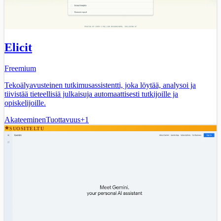
Elicit
Freemium
Tekoälyavusteinen tutkimusassistentti, joka löytää, analysoi ja
tiivistää tieteellisiä julkaisuja automaattisesti tutkijoille ja
opiskelijoille.
Akateeminen
Tuottavuus
+
1
SUOSITELTU