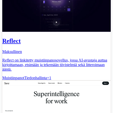
Reflect
Maksullinen
Reflect on linkitetty muistiinpanosovellus, jossa AI-avustaja auttaa
kirjoittamaan, etsimään ja tekemään tiivistelmiä sekä litteroimaan
ääntä.
Muistiinpanot
Tiedonhallinta
+
1