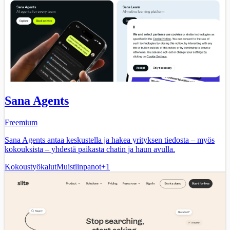
Sana Agents
Freemium
Sana Agents antaa keskustella ja hakea yrityksen tiedosta – myös
kokouksista – yhdestä paikasta chatin ja haun avulla.
Kokoustyökalut
Muistiinpanot
+
1