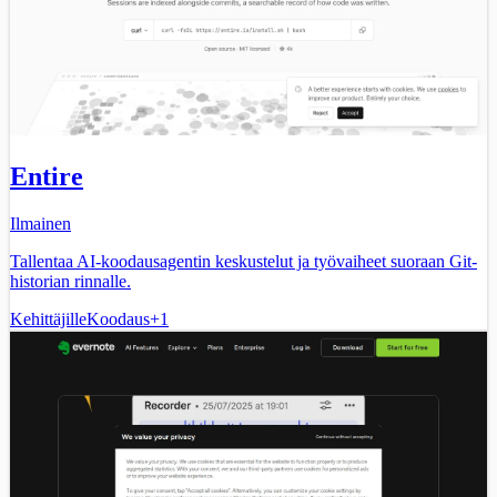
Entire
Ilmainen
Tallentaa AI-koodausagentin keskustelut ja työvaiheet suoraan Git-
historian rinnalle.
Kehittäjille
Koodaus
+
1