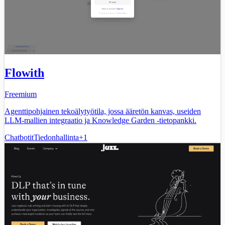
Flowith
Freemium
Agenttipohjainen tekoälytyötila, jossa ääretön kanvas, useiden
LLM-mallien integraatio ja Knowledge Garden -tietopankki.
Chatbotit
Tiedonhallinta
+
1