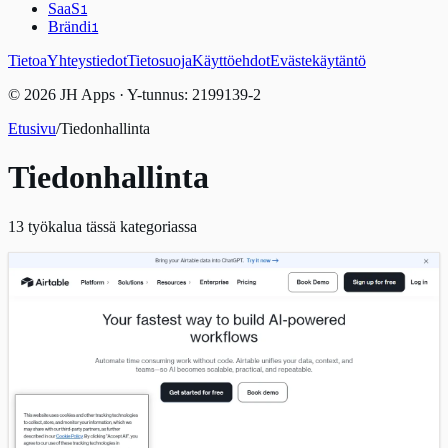
SaaS
1
Brändi
1
Tietoa
Yhteystiedot
Tietosuoja
Käyttöehdot
Evästekäytäntö
© 2026 JH Apps · Y-tunnus: 2199139-2
Etusivu
/
Tiedonhallinta
Tiedonhallinta
13
työkalua tässä kategoriassa