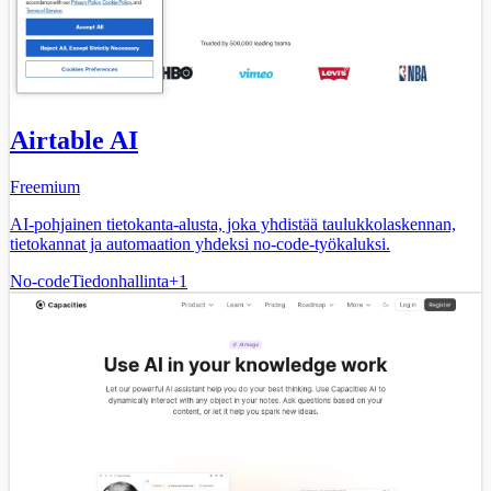
Airtable AI
Freemium
AI-pohjainen tietokanta-alusta, joka yhdistää taulukkolaskennan,
tietokannat ja automaation yhdeksi no-code-työkaluksi.
No-code
Tiedonhallinta
+
1