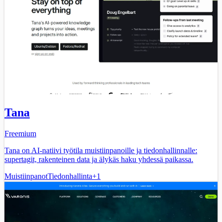
Tana
Freemium
Tana on AI-natiivi työtila muistiinpanoille ja tiedonhallinnalle:
supertagit, rakenteinen data ja älykäs haku yhdessä paikassa.
Muistiinpanot
Tiedonhallinta
+
1