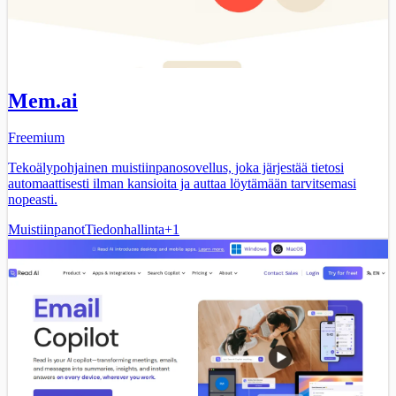
Mem.ai
Freemium
Tekoälypohjainen muistiinpanosovellus, joka järjestää tietosi
automaattisesti ilman kansioita ja auttaa löytämään tarvitsemasi
nopeasti.
Muistiinpanot
Tiedonhallinta
+
1