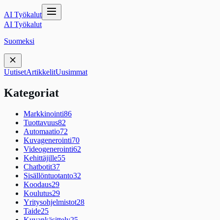
AI Työkalut
AI Työkalut
Suomeksi
Uutiset
Artikkelit
Uusimmat
Kategoriat
Markkinointi
86
Tuottavuus
82
Automaatio
72
Kuvagenerointi
70
Videogenerointi
62
Kehittäjille
55
Chatbotit
37
Sisällöntuotanto
32
Koodaus
29
Koulutus
29
Yritysohjelmistot
28
Taide
25
Kuvankäsittely
25