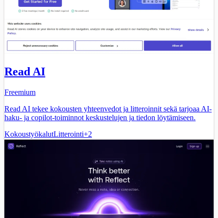
Read AI
Freemium
Read AI tekee kokousten yhteenvedot ja litteroinnit sekä tarjoaa AI-
haku- ja copilot-toiminnot keskustelujen ja tiedon löytämiseen.
Kokoustyökalut
Litterointi
+
2