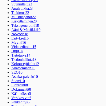
Suunnittelu
23
Analytiikka
23
Tutkimus
22
Muistiinpanot
22
Kirjoittaminen
20
Tekstigenerointi
19
Ääni & Musiikki
19
No-code
18
Esitykset
16
Myynti
16
Videoeditointi
15
Hupi
14
Tietoturva
14
Tiedonhallinta
13
Kokoustyökalut
12
Akateeminen
11
SEO
10
Asiakaspalvelu
10
Suomi
10
Litterointi
8
Dokumentit
8
Käännökset
5
Verkkosivut
5
Pelikehitys
5