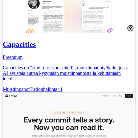
Capacities
Freemium
Capacities on “studio for your mind” -muistiinpanotyökalu, jossa
AI-avustaja auttaa kysymään muistiinpanoista ja kehittämään
ideoita.
Muistiinpanot
Tiedonhallinta
+
1