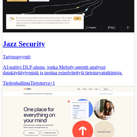
Jazz Security
Tarjouspyyntö
AI-natiivi DLP-alusta, jonka Melody-agentti analysoi
datakäyttäytymistä ja tuottaa esiselvitettyjä tietoturvatutkintoja.
Tiedonhallinta
Tietoturva
+
1