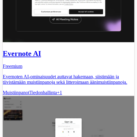
Evernote AI
Freemium
Evernoten AI-ominaisuudet auttavat hakemaan, siistimään ja
tiivistämään muistiinpanoja sekä litteroimaan äänimuistiinpanoja.
Muistiinpanot
Tiedonhallinta
+
1