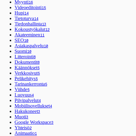
Myynti
16
Videoeditointi
15
Hupi
14
Tietoturva
14
Tiedonhallinta
13
Kokoustyökalut
12
Akateeminen
11
SEO
10
Asiakaspalvelu
10
Suomi
10
Litterointi
8
Dokumentit
8
Käännökset
5
Verkkosivut
5
Pelikehitys
5
Tarinankerronta
5
Viihde
5
Luovuus
4
Pilvipalvelut
4
Mobiilisovellukset
4
Hakukoneet
3
Muoti
3
Google Workspace
3
Yhteisö
2
Animaatio
1