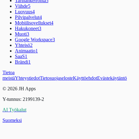
Tarinankerronta
5
Viihde
5
Luovuus
4
Pilvipalvelut
4
Mobiilisovellukset
4
Hakukoneet
3
Muoti
3
Google Workspace
3
Yhteisö
2
Animaatio
1
SaaS
1
Brändi
1
Tietoa
meistä
Yhteystiedot
Tietosuojaseloste
Käyttöehdot
Evästekäytäntö
© 2026 JH Apps
Y-tunnus: 2199139-2
AI Työkalut
Suomeksi