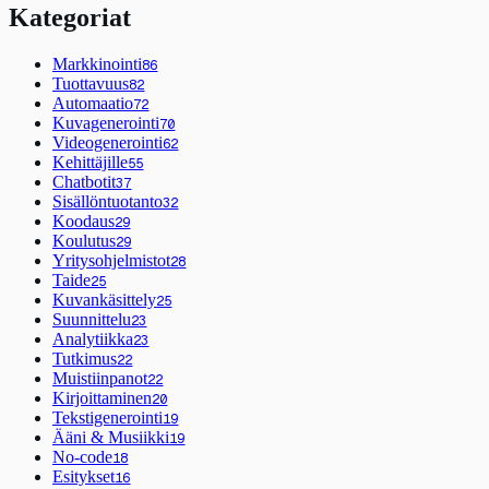
Kategoriat
Markkinointi
86
Tuottavuus
82
Automaatio
72
Kuvagenerointi
70
Videogenerointi
62
Kehittäjille
55
Chatbotit
37
Sisällöntuotanto
32
Koodaus
29
Koulutus
29
Yritysohjelmistot
28
Taide
25
Kuvankäsittely
25
Suunnittelu
23
Analytiikka
23
Tutkimus
22
Muistiinpanot
22
Kirjoittaminen
20
Tekstigenerointi
19
Ääni & Musiikki
19
No-code
18
Esitykset
16