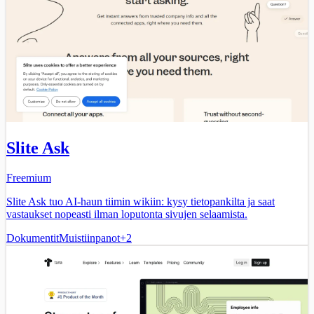
Slite Ask
Freemium
Slite Ask tuo AI-haun tiimin wikiin: kysy tietopankilta ja saat
vastaukset nopeasti ilman loputonta sivujen selaamista.
Dokumentit
Muistiinpanot
+
2