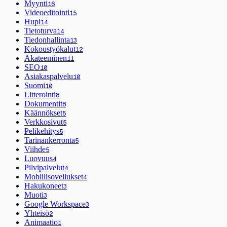
Myynti
16
Videoeditointi
15
Hupi
14
Tietoturva
14
Tiedonhallinta
13
Kokoustyökalut
12
Akateeminen
11
SEO
10
Asiakaspalvelu
10
Suomi
10
Litterointi
8
Dokumentit
8
Käännökset
5
Verkkosivut
5
Pelikehitys
5
Tarinankerronta
5
Viihde
5
Luovuus
4
Pilvipalvelut
4
Mobiilisovellukset
4
Hakukoneet
3
Muoti
3
Google Workspace
3
Yhteisö
2
Animaatio
1