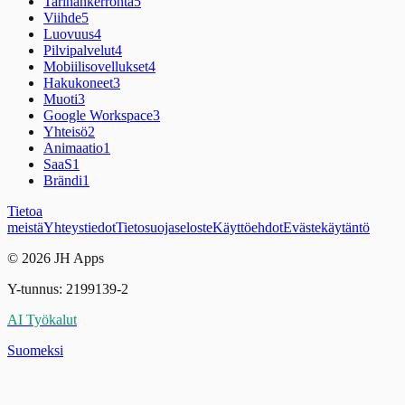
Tarinankerronta
5
Viihde
5
Luovuus
4
Pilvipalvelut
4
Mobiilisovellukset
4
Hakukoneet
3
Muoti
3
Google Workspace
3
Yhteisö
2
Animaatio
1
SaaS
1
Brändi
1
Tietoa
meistä
Yhteystiedot
Tietosuojaseloste
Käyttöehdot
Evästekäytäntö
© 2026 JH Apps
Y-tunnus: 2199139-2
AI Työkalut
Suomeksi