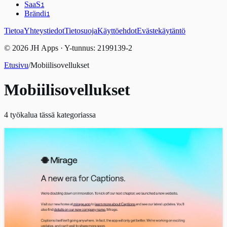
SaaS
1
Brändi
1
Tietoa
Yhteystiedot
Tietosuoja
Käyttöehdot
Evästekäytäntö
© 2026 JH Apps · Y-tunnus: 2199139-2
Etusivu
/
Mobiilisovellukset
Mobiilisovellukset
4
työkalua tässä kategoriassa