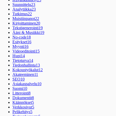
Suunnittelu
23
Analytiikka
23
Tutkimus
22
Muistiinpanot
22
Kirjoittaminen
20
Tekstigenerointi
19
Ääni & Musiikki
19
No-code
18
Esitykset
16
Myynti
16
Videoeditointi
15
Hupi
14
Tietoturva
14
Tiedonhallinta
13
Kokoustyökalut
12
Akateeminen
11
SEO
10
Asiakaspalvelu
10
Suomi
10
Litterointi
8
Dokumentit
8
Käännökset
5
Verkkosivut
5
Pelikehitys
5