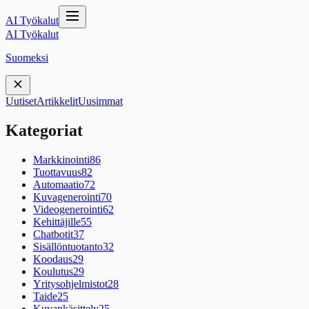
AI Työkalut
AI Työkalut
Suomeksi
Uutiset
Artikkelit
Uusimmat
Kategoriat
Markkinointi
86
Tuottavuus
82
Automaatio
72
Kuvagenerointi
70
Videogenerointi
62
Kehittäjille
55
Chatbotit
37
Sisällöntuotanto
32
Koodaus
29
Koulutus
29
Yritysohjelmistot
28
Taide
25
Kuvankäsittely
25