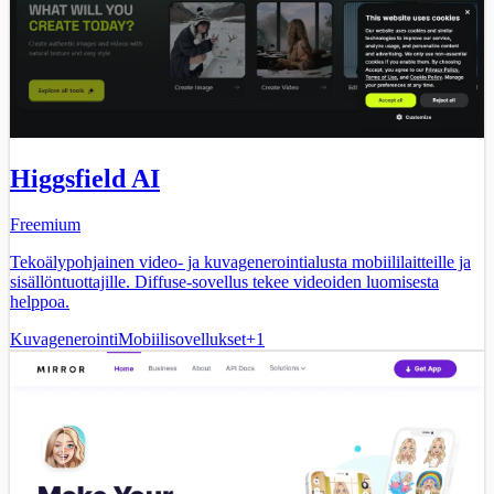
Higgsfield AI
Freemium
Tekoälypohjainen video- ja kuvagenerointialusta mobiililaitteille ja
sisällöntuottajille. Diffuse-sovellus tekee videoiden luomisesta
helppoa.
Kuvagenerointi
Mobiilisovellukset
+
1