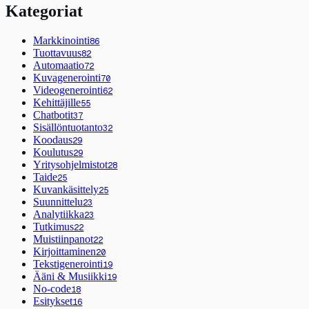
Kategoriat
Markkinointi
86
Tuottavuus
82
Automaatio
72
Kuvagenerointi
70
Videogenerointi
62
Kehittäjille
55
Chatbotit
37
Sisällöntuotanto
32
Koodaus
29
Koulutus
29
Yritysohjelmistot
28
Taide
25
Kuvankäsittely
25
Suunnittelu
23
Analytiikka
23
Tutkimus
22
Muistiinpanot
22
Kirjoittaminen
20
Tekstigenerointi
19
Ääni & Musiikki
19
No-code
18
Esitykset
16