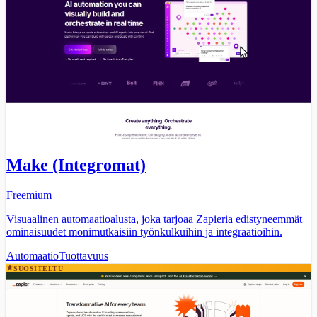
Make (Integromat)
Freemium
Visuaalinen automaatioalusta, joka tarjoaa Zapieria edistyneemmät
ominaisuudet monimutkaisiin työnkulkuihin ja integraatioihin.
Automaatio
Tuottavuus
SUOSITELTU