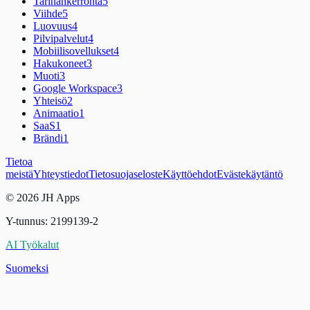
Tarinankerronta
5
Viihde
5
Luovuus
4
Pilvipalvelut
4
Mobiilisovellukset
4
Hakukoneet
3
Muoti
3
Google Workspace
3
Yhteisö
2
Animaatio
1
SaaS
1
Brändi
1
Tietoa
meistä
Yhteystiedot
Tietosuojaseloste
Käyttöehdot
Evästekäytäntö
© 2026 JH Apps
Y-tunnus: 2199139-2
AI Työkalut
Suomeksi