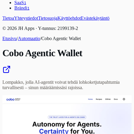
SaaS
1
Brändi
1
Tietoa
Yhteystiedot
Tietosuoja
Käyttöehdot
Evästekäytäntö
© 2026 JH Apps · Y-tunnus: 2199139-2
Etusivu
/
Automaatio
/
Cobo Agentic Wallet
Cobo Agentic Wallet
Lompakko, jolla AI-agentit voivat tehdä lohkoketjutapahtumia
turvallisesti – sinun määräämissäsi rajoissa.