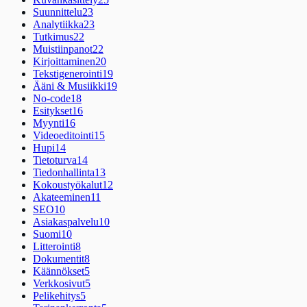
Suunnittelu
23
Analytiikka
23
Tutkimus
22
Muistiinpanot
22
Kirjoittaminen
20
Tekstigenerointi
19
Ääni & Musiikki
19
No-code
18
Esitykset
16
Myynti
16
Videoeditointi
15
Hupi
14
Tietoturva
14
Tiedonhallinta
13
Kokoustyökalut
12
Akateeminen
11
SEO
10
Asiakaspalvelu
10
Suomi
10
Litterointi
8
Dokumentit
8
Käännökset
5
Verkkosivut
5
Pelikehitys
5