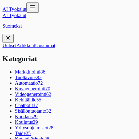
AI Työkalut
AI Työkalut
Suomeksi
Uutiset
Artikkelit
Uusimmat
Kategoriat
Markkinointi
86
Tuottavuus
82
Automaatio
72
Kuvagenerointi
70
Videogenerointi
62
Kehittäjille
55
Chatbotit
37
Sisällöntuotanto
32
Koodaus
29
Koulutus
29
Yritysohjelmistot
28
Taide
25
Kuvankäsittely
25