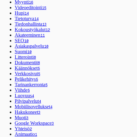
Myynti
16
Videoeditointi
15
Hupi
14
Tietoturva
14
Tiedonhallinta
13
Kokoustyökalut
12
Akateeminen
11
SEO
10
Asiakaspalvelu
10
Suomi
10
Litterointi
8
Dokumentit
8
Käännökset
5
Verkkosivut
5
Pelikehitys
5
Tarinankerronta
5
Viihde
5
Luovuus
4
Pilvipalvelut
4
Mobiilisovellukset
4
Hakukoneet
3
Muoti
3
Google Workspace
3
Yhteisö
2
Animaatio
1