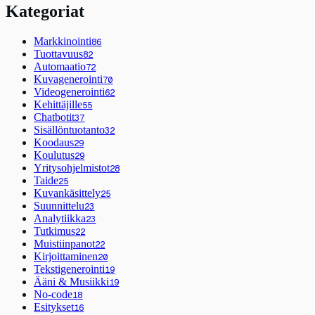
Kategoriat
Markkinointi
86
Tuottavuus
82
Automaatio
72
Kuvagenerointi
70
Videogenerointi
62
Kehittäjille
55
Chatbotit
37
Sisällöntuotanto
32
Koodaus
29
Koulutus
29
Yritysohjelmistot
28
Taide
25
Kuvankäsittely
25
Suunnittelu
23
Analytiikka
23
Tutkimus
22
Muistiinpanot
22
Kirjoittaminen
20
Tekstigenerointi
19
Ääni & Musiikki
19
No-code
18
Esitykset
16