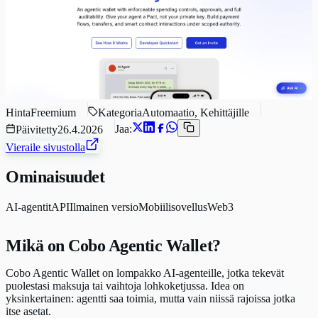
Hinta
Freemium
Kategoria
Automaatio, Kehittäjille
Jaa:
Päivitetty
26.4.2026
Vieraile sivustolla
Ominaisuudet
AI-agentit
API
Ilmainen versio
Mobiilisovellus
Web3
Mikä on Cobo Agentic Wallet?
Cobo Agentic Wallet on lompakko AI-agenteille, jotka tekevät
puolestasi maksuja tai vaihtoja lohkoketjussa. Idea on
yksinkertainen: agentti saa toimia, mutta vain niissä rajoissa jotka
itse asetat.