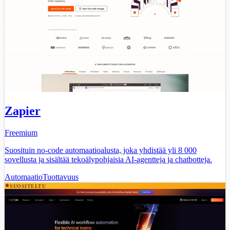
Zapier
Freemium
Suosituin no-code automaatioalusta, joka yhdistää yli 8 000
sovellusta ja sisältää tekoälypohjaisia AI-agentteja ja chatbotteja.
Automaatio
Tuottavuus
SUOSITELTU