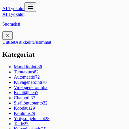
AI Työkalut
AI Työkalut
Suomeksi
Uutiset
Artikkelit
Uusimmat
Kategoriat
Markkinointi
86
Tuottavuus
82
Automaatio
72
Kuvagenerointi
70
Videogenerointi
62
Kehittäjille
55
Chatbotit
37
Sisällöntuotanto
32
Koodaus
29
Koulutus
29
Yritysohjelmistot
28
Taide
25
Kuvankäsittely
25