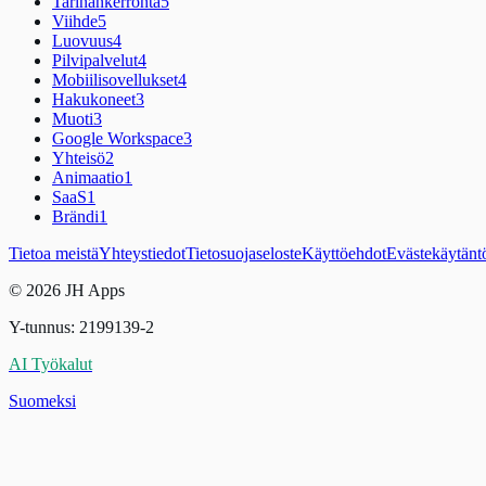
Tarinankerronta
5
Viihde
5
Luovuus
4
Pilvipalvelut
4
Mobiilisovellukset
4
Hakukoneet
3
Muoti
3
Google Workspace
3
Yhteisö
2
Animaatio
1
SaaS
1
Brändi
1
Tietoa meistä
Yhteystiedot
Tietosuojaseloste
Käyttöehdot
Evästekäytänt
© 2026 JH Apps
Y-tunnus: 2199139-2
AI Työkalut
Suomeksi