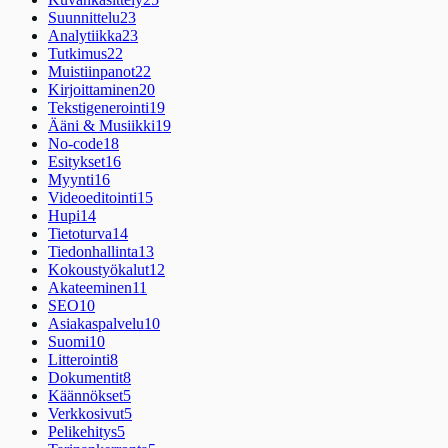
Suunnittelu
23
Analytiikka
23
Tutkimus
22
Muistiinpanot
22
Kirjoittaminen
20
Tekstigenerointi
19
Ääni & Musiikki
19
No-code
18
Esitykset
16
Myynti
16
Videoeditointi
15
Hupi
14
Tietoturva
14
Tiedonhallinta
13
Kokoustyökalut
12
Akateeminen
11
SEO
10
Asiakaspalvelu
10
Suomi
10
Litterointi
8
Dokumentit
8
Käännökset
5
Verkkosivut
5
Pelikehitys
5