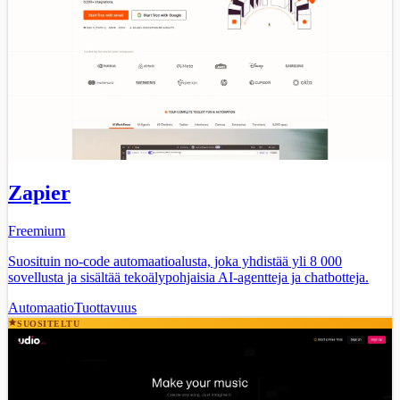
Zapier
Freemium
Suosituin no-code automaatioalusta, joka yhdistää yli 8 000
sovellusta ja sisältää tekoälypohjaisia AI-agentteja ja chatbotteja.
Automaatio
Tuottavuus
SUOSITELTU