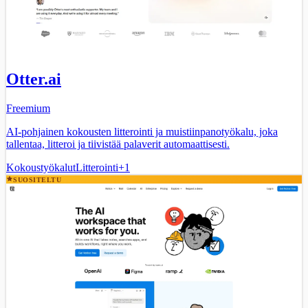
Otter.ai
Freemium
AI-pohjainen kokousten litterointi ja muistiinpanotyökalu, joka
tallentaa, litteroi ja tiivistää palaverit automaattisesti.
Kokoustyökalut
Litterointi
+
1
SUOSITELTU