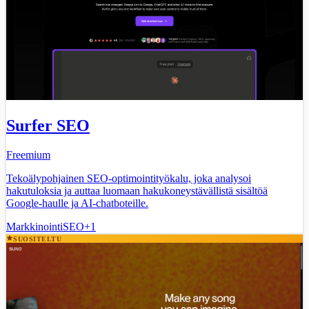
Surfer SEO
Freemium
Tekoälypohjainen SEO-optimointityökalu, joka analysoi
hakutuloksia ja auttaa luomaan hakukoneystävällistä sisältöä
Google-haulle ja AI-chatboteille.
Markkinointi
SEO
+
1
SUOSITELTU