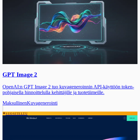
GPT Image 2
OpenAI:n GPT Image 2 tuo kuvageneroinnin API-käyttöön token-
pohjaisella hinnoittelulla kehittäjille ja tuotetiimeille.
Maksullinen
Kuvagenerointi
SUOSITELTU