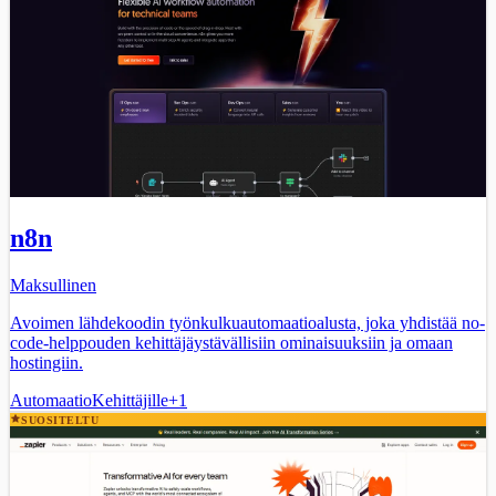
n8n
Maksullinen
Avoimen lähdekoodin työnkulkuautomaatioalusta, joka yhdistää no-
code-helppouden kehittäjäystävällisiin ominaisuuksiin ja omaan
hostingiin.
Automaatio
Kehittäjille
+
1
SUOSITELTU