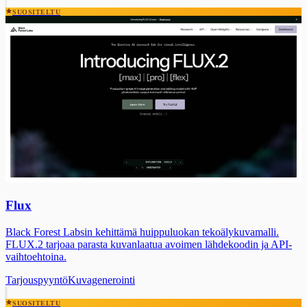
SUOSITELTU
Flux
Black Forest Labsin kehittämä huippuluokan tekoälykuvamalli.
FLUX.2 tarjoaa parasta kuvanlaatua avoimen lähdekoodin ja API-
vaihtoehtoina.
Tarjouspyyntö
Kuvagenerointi
SUOSITELTU