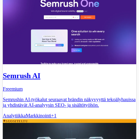
Semrush AI
Freemium
Semrushin AI-työkalut seuraavat brändin näkyvyyttä tekoälyhauissa
ja yhdistävät AI-analyysin SEO- ja sisältötyöhön.
Analytiikka
Markkinointi
+
1
SUOSITELTU