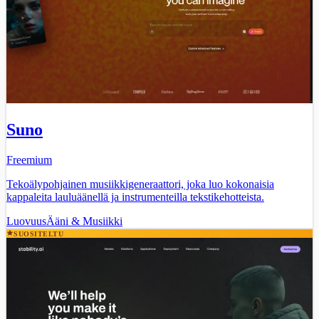
Suno
Freemium
Tekoälypohjainen musiikkigeneraattori, joka luo kokonaisia
kappaleita lauluäänellä ja instrumenteilla tekstikehotteista.
Luovuus
Ääni & Musiikki
SUOSITELTU