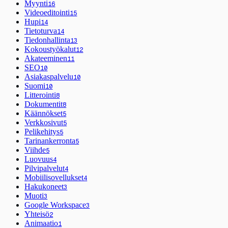
Myynti
16
Videoeditointi
15
Hupi
14
Tietoturva
14
Tiedonhallinta
13
Kokoustyökalut
12
Akateeminen
11
SEO
10
Asiakaspalvelu
10
Suomi
10
Litterointi
8
Dokumentit
8
Käännökset
5
Verkkosivut
5
Pelikehitys
5
Tarinankerronta
5
Viihde
5
Luovuus
4
Pilvipalvelut
4
Mobiilisovellukset
4
Hakukoneet
3
Muoti
3
Google Workspace
3
Yhteisö
2
Animaatio
1