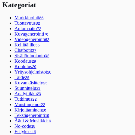
Kategoriat
Markkinointi
86
Tuottavuus
82
Automaatio
72
Kuvagenerointi
70
Videogenerointi
62
Kehittäjille
55
Chatbotit
37
Sisällöntuotanto
32
Koodaus
29
Koulutus
29
Yritysohjelmistot
28
Taide
25
Kuvankäsittely
25
Suunnittelu
23
Analytiikka
23
Tutkimus
22
Muistiinpanot
22
Kirjoittaminen
20
Tekstigenerointi
19
Ääni & Musiikki
19
No-code
18
Esitykset
16