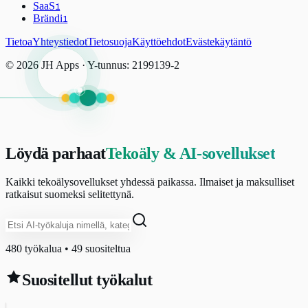
SaaS
1
Brändi
1
Tietoa
Yhteystiedot
Tietosuoja
Käyttöehdot
Evästekäytäntö
© 2026 JH Apps · Y-tunnus: 2199139-2
Löydä parhaat
Tekoäly & AI-sovellukset
Kaikki tekoälysovellukset yhdessä paikassa. Ilmaiset ja maksulliset
ratkaisut suomeksi selitettynä.
480
työkalua •
49
suositeltua
Suositellut työkalut