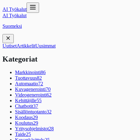
AI Työkalut
AI Työkalut
Suomeksi
Uutiset
Artikkelit
Uusimmat
Kategoriat
Markkinointi
86
Tuottavuus
82
Automaatio
72
Kuvagenerointi
70
Videogenerointi
62
Kehittäjille
55
Chatbotit
37
Sisällöntuotanto
32
Koodaus
29
Koulutus
29
Yritysohjelmistot
28
Taide
25
Kuvankäsittely
25