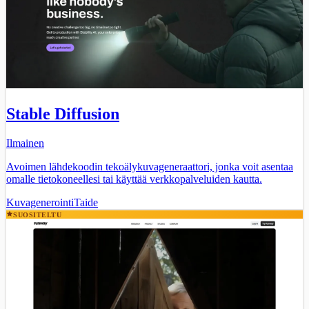
Stable Diffusion
Ilmainen
Avoimen lähdekoodin tekoälykuvageneraattori, jonka voit asentaa
omalle tietokoneellesi tai käyttää verkkopalveluiden kautta.
Kuvagenerointi
Taide
SUOSITELTU