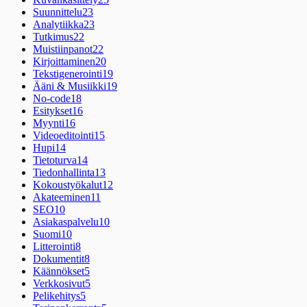
Suunnittelu
23
Analytiikka
23
Tutkimus
22
Muistiinpanot
22
Kirjoittaminen
20
Tekstigenerointi
19
Ääni & Musiikki
19
No-code
18
Esitykset
16
Myynti
16
Videoeditointi
15
Hupi
14
Tietoturva
14
Tiedonhallinta
13
Kokoustyökalut
12
Akateeminen
11
SEO
10
Asiakaspalvelu
10
Suomi
10
Litterointi
8
Dokumentit
8
Käännökset
5
Verkkosivut
5
Pelikehitys
5