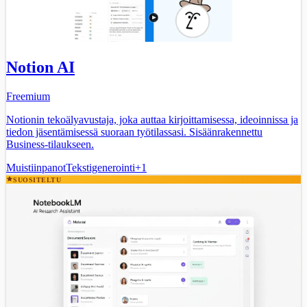
Notion AI
Freemium
Notionin tekoälyavustaja, joka auttaa kirjoittamisessa, ideoinnissa ja
tiedon jäsentämisessä suoraan työtilassasi. Sisäänrakennettu
Business-tilaukseen.
Muistiinpanot
Tekstigenerointi
+
1
SUOSITELTU