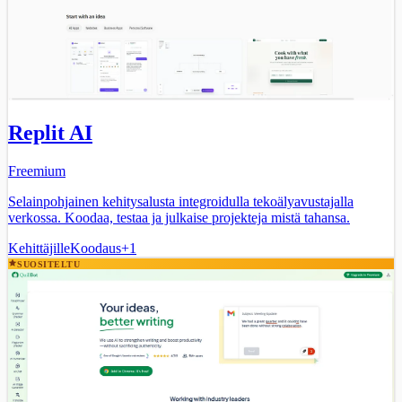
Replit AI
Freemium
Selainpohjainen kehitysalusta integroidulla tekoälyavustajalla
verkossa. Koodaa, testaa ja julkaise projekteja mistä tahansa.
Kehittäjille
Koodaus
+
1
SUOSITELTU