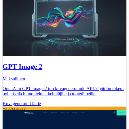
GPT Image 2
Maksullinen
OpenAI:n GPT Image 2 tuo kuvageneroinnin API-käyttöön token-
pohjaisella hinnoittelulla kehittäjille ja tuotetiimeille.
Kuvagenerointi
Taide
SUOSITELTU