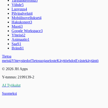
Tarinankerronta
5
Viihde
5
Luovuus
4
Pilvipalvelut
4
Mobiilisovellukset
4
Hakukoneet
3
Muoti
3
Google Workspace
3
Yhteisö
2
Animaatio
1
SaaS
1
Brändi
1
Tietoa
meistä
Yhteystiedot
Tietosuojaseloste
Käyttöehdot
Evästekäytäntö
© 2026 JH Apps
Y-tunnus: 2199139-2
AI Työkalut
Suomeksi