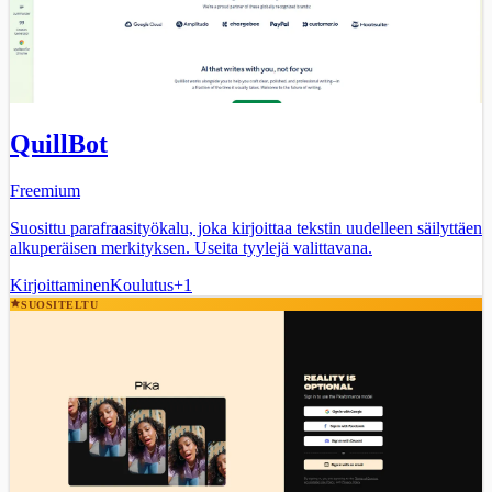
QuillBot
Freemium
Suosittu parafraasityökalu, joka kirjoittaa tekstin uudelleen säilyttäen
alkuperäisen merkityksen. Useita tyylejä valittavana.
Kirjoittaminen
Koulutus
+
1
SUOSITELTU