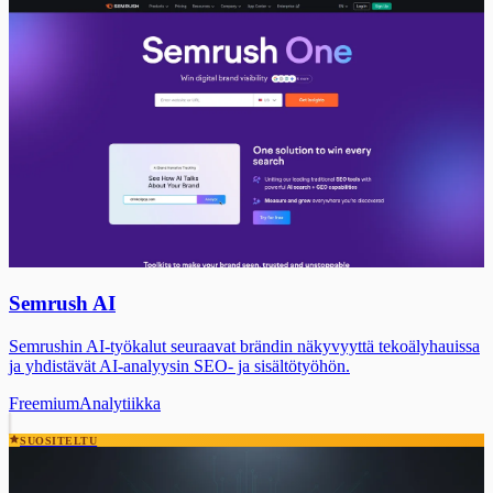
Semrush AI
Semrushin AI-työkalut seuraavat brändin näkyvyyttä tekoälyhauissa
ja yhdistävät AI-analyysin SEO- ja sisältötyöhön.
Freemium
Analytiikka
SUOSITELTU