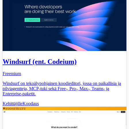
Windsurf (ent. Codeium)
Freemium
Windsurf on tekoälypohjainen koodieditori, jossa on paikallisia ja
pilviagentteja, MCP-tuki sekä Free-, Pro-, Max-, Teams- ja
Enterprise-paketit.
Kehittäjille
Koodaus
SUOSITELTU