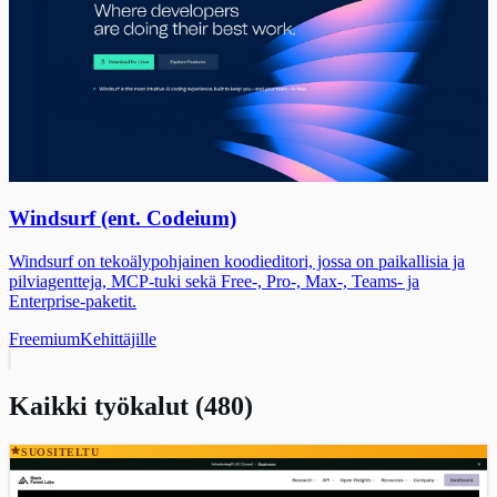
Windsurf (ent. Codeium)
Windsurf on tekoälypohjainen koodieditori, jossa on paikallisia ja
pilviagentteja, MCP-tuki sekä Free-, Pro-, Max-, Teams- ja
Enterprise-paketit.
Freemium
Kehittäjille
Kaikki työkalut (480)
SUOSITELTU