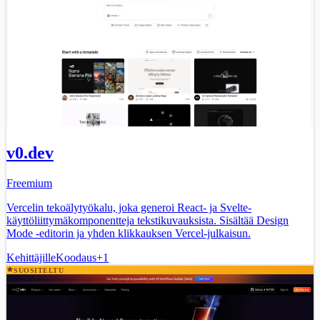
v0.dev
Freemium
Vercelin tekoälytyökalu, joka generoi React- ja Svelte-
käyttöliittymäkomponentteja tekstikuvauksista. Sisältää Design
Mode -editorin ja yhden klikkauksen Vercel-julkaisun.
Kehittäjille
Koodaus
+
1
SUOSITELTU