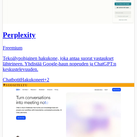
Perplexity
Freemium
Tekoälypohjainen hakukone, joka antaa suorat vastaukset
lähteineen. Yhdistää Google-haun nopeuden ja ChatGPT:n
keskustelevuuden.
Chatbotit
Hakukoneet
+
2
SUOSITELTU