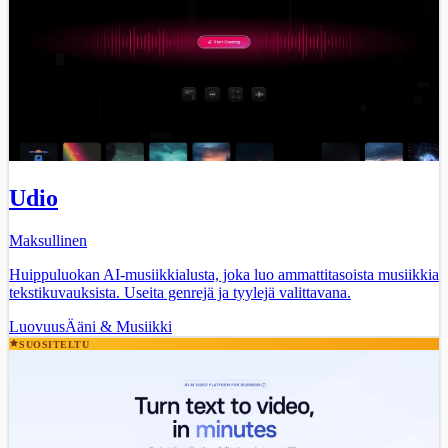
Udio
Maksullinen
Huippuluokan AI-musiikkialusta, joka luo ammattitasoista musiikkia
tekstikuvauksista. Useita genrejä ja tyylejä valittavana.
Luovuus
Ääni & Musiikki
SUOSITELTU