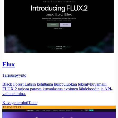
Flux
Tarjouspyyntö
Black Forest Labsin kehittämä huippuluokan tekoälykuvamalli.
FLUX.2 tarjoaa parasta kuvanlaatua avoimen lähdekoodin ja API-
vaihtoehtoina.
Kuvagenerointi
Taide
SUOSITELTU