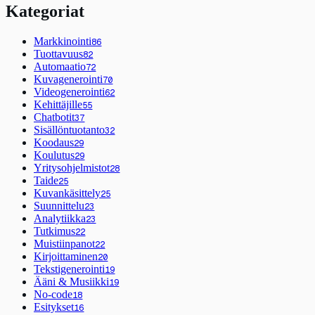
Kategoriat
Markkinointi
86
Tuottavuus
82
Automaatio
72
Kuvagenerointi
70
Videogenerointi
62
Kehittäjille
55
Chatbotit
37
Sisällöntuotanto
32
Koodaus
29
Koulutus
29
Yritysohjelmistot
28
Taide
25
Kuvankäsittely
25
Suunnittelu
23
Analytiikka
23
Tutkimus
22
Muistiinpanot
22
Kirjoittaminen
20
Tekstigenerointi
19
Ääni & Musiikki
19
No-code
18
Esitykset
16