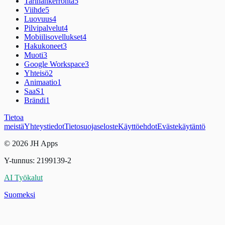
Tarinankerronta
5
Viihde
5
Luovuus
4
Pilvipalvelut
4
Mobiilisovellukset
4
Hakukoneet
3
Muoti
3
Google Workspace
3
Yhteisö
2
Animaatio
1
SaaS
1
Brändi
1
Tietoa
meistä
Yhteystiedot
Tietosuojaseloste
Käyttöehdot
Evästekäytäntö
© 2026 JH Apps
Y-tunnus: 2199139-2
AI Työkalut
Suomeksi