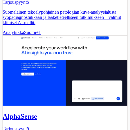
Tarjouspyyntö
Suomalainen tekoälypohjainen patologian kuva-analyysialusta
syöpädiagnostiikkaan ja lääketieteelliseen tutkimukseen – valmiit
kliiniset AI-mallit.
Analytiikka
Suomi
+
1
AlphaSense
Tarjouspyyntö