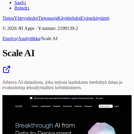
SaaS
1
Brändi
1
Tietoa
Yhteystiedot
Tietosuoja
Käyttöehdot
Evästekäytäntö
© 2026 JH Apps · Y-tunnus: 2199139-2
Etusivu
/
Analytiikka
/
Scale AI
Scale AI
Johtava AI-dataalusta, joka tarjoaa laadukasta merkittyä dataa ja
evaluointeja tekoälymallien kehittämiseen.