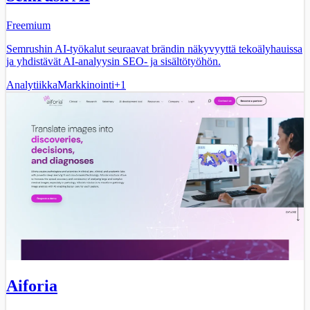
Freemium
Semrushin AI-työkalut seuraavat brändin näkyvyyttä tekoälyhauissa
ja yhdistävät AI-analyysin SEO- ja sisältötyöhön.
Analytiikka
Markkinointi
+
1
Aiforia