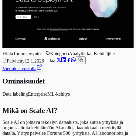
Hinta
Tarjouspyyntö
Kategoria
Analytiikka, Kehittäjille
Jaa:
Päivitetty
12.1.2026
Vieraile sivustolla
Ominaisuudet
Data labeling
Enterprise
ML-kehitys
Mikä on Scale AI?
Scale AI on johtava tekoälyn dataalusta, joka auttaa yrityksiä ja
organisaatioita kehittämään AI-malleja laadukkaalla merkityllä
datalla. Yritys palvelee Fortune 500 -yrityksiä, AI-laboratorioita ja