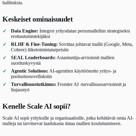
hallituksia.
Keskeiset ominaisuudet
Data Engine:
Integroi yritysdatan perusmalleihin strategiseksi
erottautumistekijäksi
RLHF & Fine-Tuning:
Sovittaa johtavat mallit (Google, Meta,
Cohere) liiketoimintatarpeisiin
SEAL Leaderboards:
Asiantuntija-arvioinnit mallien
suorituskyvystä
Agentic Solutions:
AI-agenttien käyttöönotto yritys- ja
puolustussovelluksiin
Turvallisuustutkimus:
Frontier AI -turvallisuusarvioinnit ja
linjaustyö
Kenelle Scale AI sopii?
Scale AI sopii yrityksille ja organisaatioille, jotka kehittävät omia AI-
malleja tai tarvitsevat laadukasta dataa mallien kouluttamiseen.