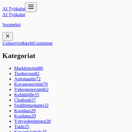
AI Työkalut
AI Työkalut
Suomeksi
Uutiset
Artikkelit
Uusimmat
Kategoriat
Markkinointi
86
Tuottavuus
82
Automaatio
72
Kuvagenerointi
70
Videogenerointi
62
Kehittäjille
55
Chatbotit
37
Sisällöntuotanto
32
Koodaus
29
Koulutus
29
Yritysohjelmistot
28
Taide
25
Kuvankäsittely
25