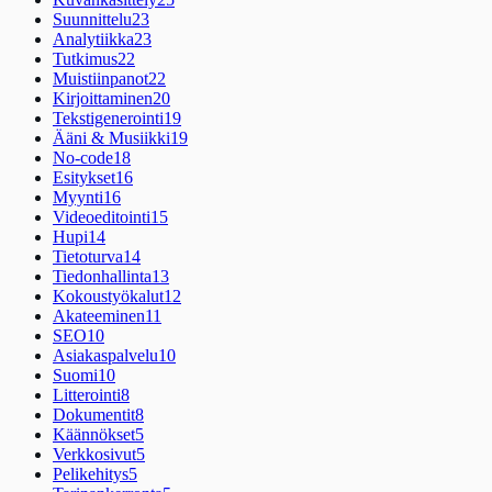
Suunnittelu
23
Analytiikka
23
Tutkimus
22
Muistiinpanot
22
Kirjoittaminen
20
Tekstigenerointi
19
Ääni & Musiikki
19
No-code
18
Esitykset
16
Myynti
16
Videoeditointi
15
Hupi
14
Tietoturva
14
Tiedonhallinta
13
Kokoustyökalut
12
Akateeminen
11
SEO
10
Asiakaspalvelu
10
Suomi
10
Litterointi
8
Dokumentit
8
Käännökset
5
Verkkosivut
5
Pelikehitys
5