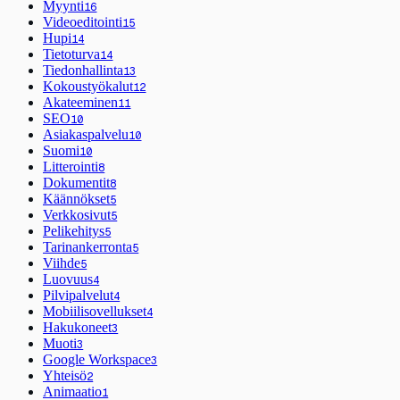
Myynti
16
Videoeditointi
15
Hupi
14
Tietoturva
14
Tiedonhallinta
13
Kokoustyökalut
12
Akateeminen
11
SEO
10
Asiakaspalvelu
10
Suomi
10
Litterointi
8
Dokumentit
8
Käännökset
5
Verkkosivut
5
Pelikehitys
5
Tarinankerronta
5
Viihde
5
Luovuus
4
Pilvipalvelut
4
Mobiilisovellukset
4
Hakukoneet
3
Muoti
3
Google Workspace
3
Yhteisö
2
Animaatio
1