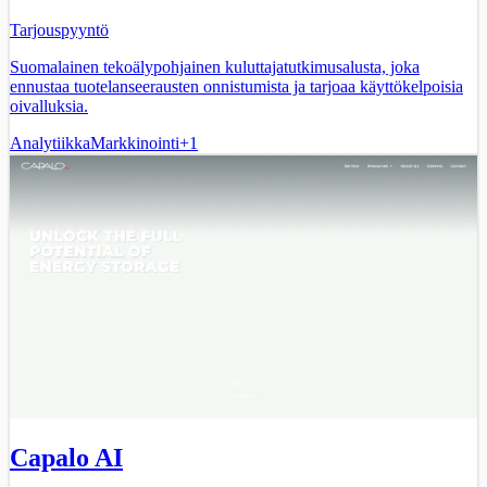
Tarjouspyyntö
Suomalainen tekoälypohjainen kuluttajatutkimusalusta, joka
ennustaa tuotelanseerausten onnistumista ja tarjoaa käyttökelpoisia
oivalluksia.
Analytiikka
Markkinointi
+
1
Capalo AI