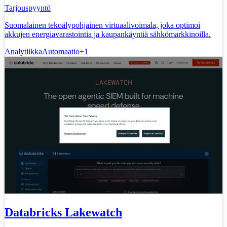
Tarjouspyyntö
Suomalainen tekoälypohjainen virtuaalivoimala, joka optimoi
akkujen energiavarastointia ja kaupankäyntiä sähkömarkkinoilla.
Analytiikka
Automaatio
+
1
Databricks Lakewatch