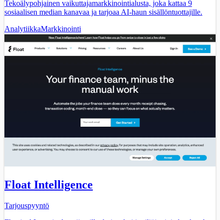
Tekoälypohjainen vaikuttajamarkkinointialusta, joka kattaa 9
sosiaalisen median kanavaa ja tarjoaa AI-haun sisällöntuottajille.
Analytiikka
Markkinointi
Float Intelligence
Tarjouspyyntö