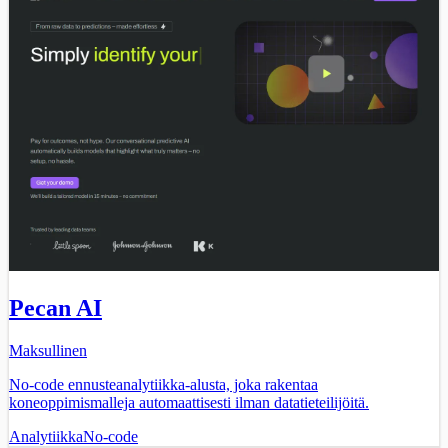
Pecan AI
Maksullinen
No-code ennusteanalytiikka-alusta, joka rakentaa
koneoppimismalleja automaattisesti ilman datatieteilijöitä.
Analytiikka
No-code