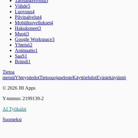
Tarinankerronta
5
Viihde
5
Luovuus
4
Pilvipalvelut
4
Mobiilisovellukset
4
Hakukoneet
3
Muoti
3
Google Workspace
3
Yhteisö
2
Animaatio
1
SaaS
1
Brändi
1
Tietoa
meistä
Yhteystiedot
Tietosuojaseloste
Käyttöehdot
Evästekäytäntö
© 2026 JH Apps
Y-tunnus: 2199139-2
AI Työkalut
Suomeksi