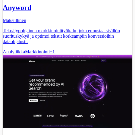
Anyword
Maksullinen
Tekoälypohjainen markkinointityökalu, joka ennustaa sisällön
suorituskykyä ja optimoi tekstit korkeampiin konversioihin
dataohjatusti.
Analytiikka
Markkinointi
+
1