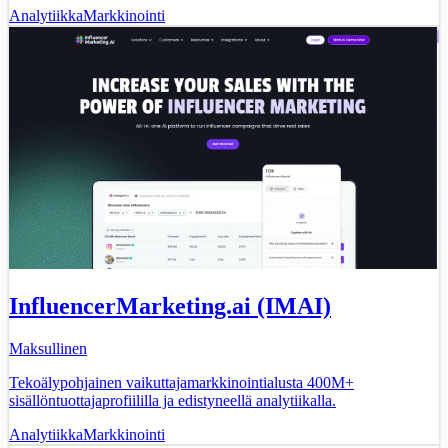
Analytiikka
Markkinointi
InfluencerMarketing.ai (IMAI)
Maksullinen
Tekoälypohjainen vaikuttajamarkkinointialusta 400M+
sisällöntuottajaprofiililla ja edistyneellä analytiikalla.
Analytiikka
Markkinointi