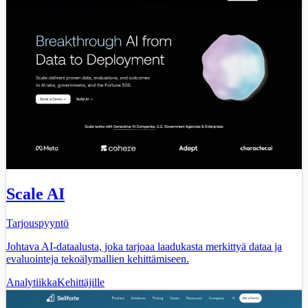
Scale AI
Tarjouspyyntö
Johtava AI-dataalusta, joka tarjoaa laadukasta merkittyä dataa ja
evaluointeja tekoälymallien kehittämiseen.
Analytiikka
Kehittäjille