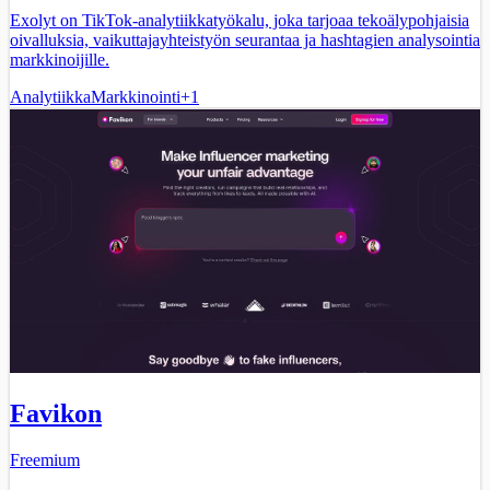
Exolyt on TikTok-analytiikkatyökalu, joka tarjoaa tekoälypohjaisia
oivalluksia, vaikuttajayhteistyön seurantaa ja hashtagien analysointia
markkinoijille.
Analytiikka
Markkinointi
+
1
Favikon
Freemium