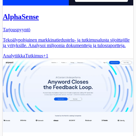
AlphaSense
Tarjouspyyntö
Tekoälypohjainen markkinatiedustelu- ja tutkimusalusta sijoittajille
ja yrityksille. Analysoi miljoonia dokumentteja ja tulosraportteja.
Analytiikka
Tutkimus
+
1