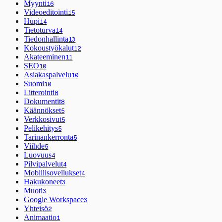
Myynti
16
Videoeditointi
15
Hupi
14
Tietoturva
14
Tiedonhallinta
13
Kokoustyökalut
12
Akateeminen
11
SEO
10
Asiakaspalvelu
10
Suomi
10
Litterointi
8
Dokumentit
8
Käännökset
5
Verkkosivut
5
Pelikehitys
5
Tarinankerronta
5
Viihde
5
Luovuus
4
Pilvipalvelut
4
Mobiilisovellukset
4
Hakukoneet
3
Muoti
3
Google Workspace
3
Yhteisö
2
Animaatio
1