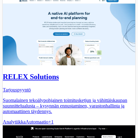
RELEX Solutions
Tarjouspyyntö
Suomalainen tekoälypohjainen toimitusketjun ja vähittäiskaupan
suunnittelualusta – kysynnän ennustaminen, varastonhallinta ja
automaattinen täydennys.
Analytiikka
Automaatio
+
1