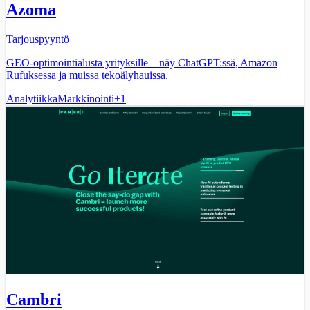
Azoma
Tarjouspyyntö
GEO-optimointialusta yrityksille – näy ChatGPT:ssä, Amazon
Rufuksessa ja muissa tekoälyhauissa.
Analytiikka
Markkinointi
+
1
Cambri