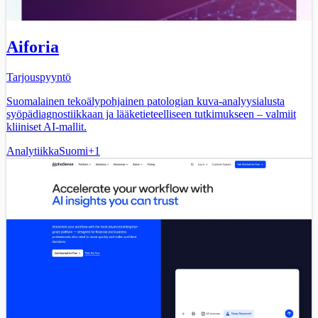
Aiforia
Tarjouspyyntö
Suomalainen tekoälypohjainen patologian kuva-analyysialusta
syöpädiagnostiikkaan ja lääketieteelliseen tutkimukseen – valmiit
kliiniset AI-mallit.
Analytiikka
Suomi
+
1