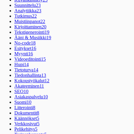
Suunnittelu
23
Analytiikka
23
Tutkimus
22
Muistiinpanot
22
Kirjoittaminen
20
Tekstigenerointi
19
Ääni & Musiikki
19
No-code
18
Esitykset
16
Myynti
16
Videoeditointi
15
Hupi
14
Tietoturva
14
Tiedonhallinta
13
Kokoustyökalut
12
Akateeminen
11
SEO
10
Asiakaspalvelu
10
Suomi
10
Litterointi
8
Dokumentit
8
Käännökset
5
Verkkosivut
5
Pelikehitys
5