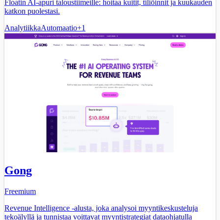
Floatin AI-apuri taloustiimeille: hoitaa kuitit, tiliöinnit ja kuukauden
katkon puolestasi.
Analytiikka
Automaatio
+
1
Gong
Freemium
Revenue Intelligence -alusta, joka analysoi myyntikeskusteluja
tekoälyllä ja tunnistaa voittavat myyntistrategiat dataohjatulla