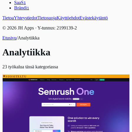
SaaS
1
Brändi
1
Tietoa
Yhteystiedot
Tietosuoja
Käyttöehdot
Evästekäytäntö
© 2026 JH Apps · Y-tunnus: 2199139-2
Etusivu
/
Analytiikka
Analytiikka
23
työkalua tässä kategoriassa
SUOSITELTU