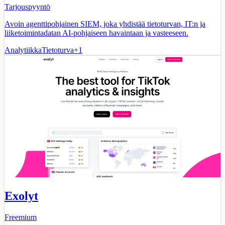
Tarjouspyyntö
Avoin agenttipohjainen SIEM, joka yhdistää tietoturvan, IT:n ja
liiketoimintadatan AI-pohjaiseen havaintaan ja vasteeseen.
Analytiikka
Tietoturva
+
1
Exolyt
Freemium