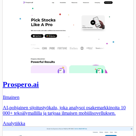
Prospero.ai
Ilmainen
AI-pohjainen sijoitustyökalu, joka analysoi osakemarkkinoita 10
000+ tekoälymallilla ja tarjoaa ilmaisen mobiilisovelluksen.
Analytiikka