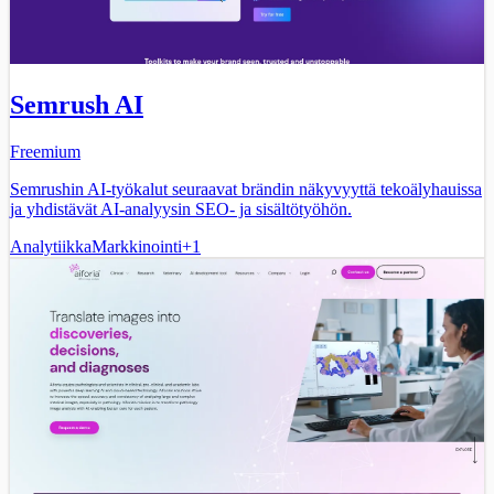
Semrush AI
Freemium
Semrushin AI-työkalut seuraavat brändin näkyvyyttä tekoälyhauissa
ja yhdistävät AI-analyysin SEO- ja sisältötyöhön.
Analytiikka
Markkinointi
+
1