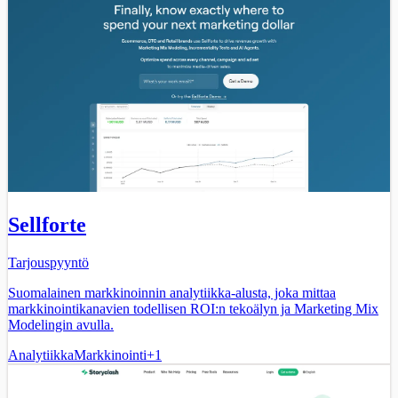
Sellforte
Tarjouspyyntö
Suomalainen markkinoinnin analytiikka-alusta, joka mittaa
markkinointikanavien todellisen ROI:n tekoälyn ja Marketing Mix
Modelingin avulla.
Analytiikka
Markkinointi
+
1