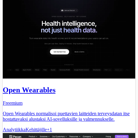
Open Wearables
Freemium
Open Wearables normalisoi puettavien laitteiden terveysdatan itse
hostattavaksi alustaksi AI-sovelluksille ja valmennukselle.
Analytiikka
Kehittäjille
+
1