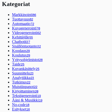
Kategoriat
Markkinointi
86
Tuottavuus
82
Automaatio
72
Kuvagenerointi
70
Videogenerointi
62
Kehittäjille
55
Chatbotit
37
Sisällöntuotanto
32
Koodaus
29
Koulutus
29
Yritysohjelmistot
28
Taide
25
Kuvankäsittely
25
Suunnittelu
23
Analytiikka
23
Tutkimus
22
Muistiinpanot
22
Kirjoittaminen
20
Tekstigenerointi
19
Ääni & Musiikki
19
No-code
18
Esitykset
16