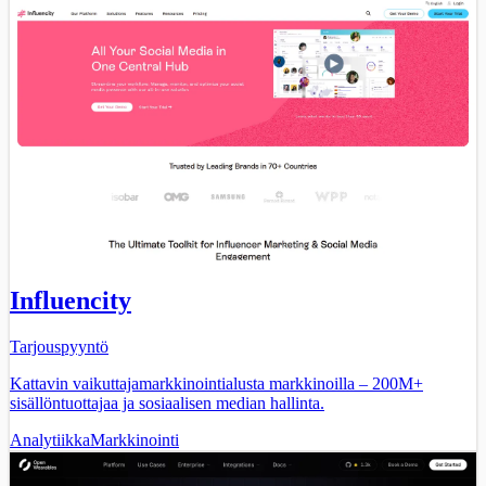
Influencity
Tarjouspyyntö
Kattavin vaikuttajamarkkinointialusta markkinoilla – 200M+
sisällöntuottajaa ja sosiaalisen median hallinta.
Analytiikka
Markkinointi