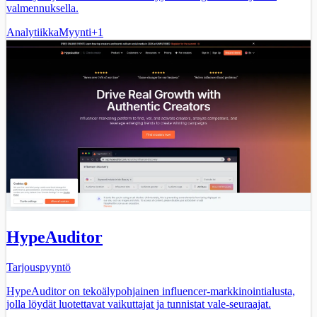
valmennuksella.
Analytiikka
Myynti
+
1
HypeAuditor
Tarjouspyyntö
HypeAuditor on tekoälypohjainen influencer-markkinointialusta,
jolla löydät luotettavat vaikuttajat ja tunnistat vale-seuraajat.