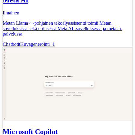
Meta AI
Ilmainen
Metan Llama 4 -pohjainen tekoälyassistentti toimii Metan
sovelluksissa sekä erillisessä Meta AI -sovelluksessa ja meta.ai-
palvelussa.
Chatbotit
Kuvagenerointi
+
1
Microsoft Copilot