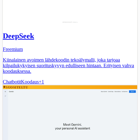
DeepSeek
Freemium
Kiinalainen avoimen lähdekoodin tekoälymalli, joka tarjoaa
kilpailukykyisen suorituskyvyn edulliseen hintaan. Erityisen vahva
koodauksessa.
Chatbotit
Koodaus
+
1
SUOSITELTU