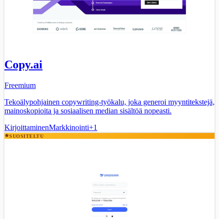
Copy.ai
Freemium
Tekoälypohjainen copywriting-työkalu, joka generoi myyntitekstejä,
mainoskopioita ja sosiaalisen median sisältöä nopeasti.
Kirjoittaminen
Markkinointi
+
1
SUOSITELTU