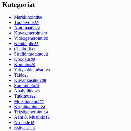
Kategoriat
Markkinointi
86
Tuottavuus
82
Automaatio
72
Kuvagenerointi
70
Videogenerointi
62
Kehittäjille
55
Chatbotit
37
Sisällöntuotanto
32
Koodaus
29
Koulutus
29
Yritysohjelmistot
28
Taide
25
Kuvankäsittely
25
Suunnittelu
23
Analytiikka
23
Tutkimus
22
Muistiinpanot
22
Kirjoittaminen
20
Tekstigenerointi
19
Ääni & Musiikki
19
No-code
18
Esitykset
16