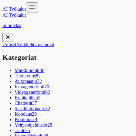
AI Työkalut
AI Työkalut
Suomeksi
Uutiset
Artikkelit
Uusimmat
Kategoriat
Markkinointi
86
Tuottavuus
82
Automaatio
72
Kuvagenerointi
70
Videogenerointi
62
Kehittäjille
55
Chatbotit
37
Sisällöntuotanto
32
Koodaus
29
Koulutus
29
Yritysohjelmistot
28
Taide
25
Kuvankäsittely
25