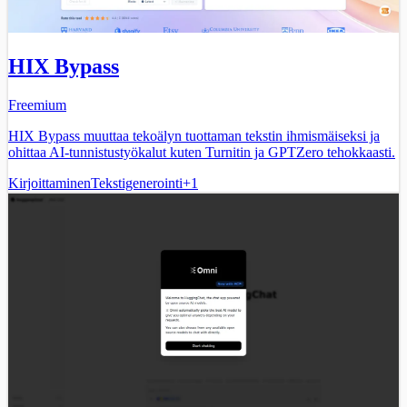
HIX Bypass
Freemium
HIX Bypass muuttaa tekoälyn tuottaman tekstin ihmismäiseksi ja
ohittaa AI-tunnistustyökalut kuten Turnitin ja GPTZero tehokkaasti.
Kirjoittaminen
Tekstigenerointi
+
1