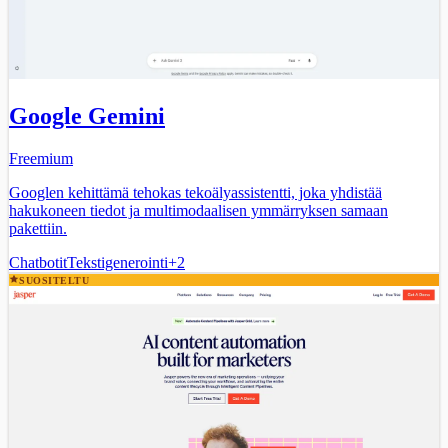
Google Gemini
Freemium
Googlen kehittämä tehokas tekoälyassistentti, joka yhdistää
hakukoneen tiedot ja multimodaalisen ymmärryksen samaan
pakettiin.
Chatbotit
Tekstigenerointi
+
2
SUOSITELTU