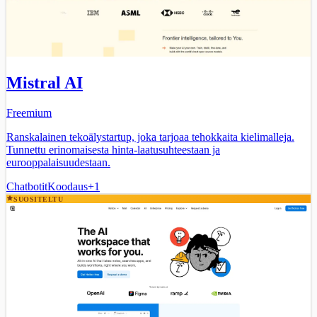
Mistral AI
Freemium
Ranskalainen tekoälystartup, joka tarjoaa tehokkaita kielimalleja.
Tunnettu erinomaisesta hinta-laatusuhteestaan ja
eurooppalaisuudestaan.
Chatbotit
Koodaus
+
1
SUOSITELTU