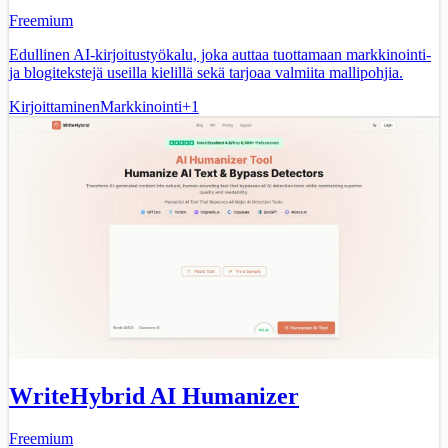
Freemium
Edullinen AI-kirjoitustyökalu, joka auttaa tuottamaan markkinointi-
ja blogitekstejä useilla kielillä sekä tarjoaa valmiita mallipohjia.
Kirjoittaminen
Markkinointi
+
1
WriteHybrid AI Humanizer
Freemium