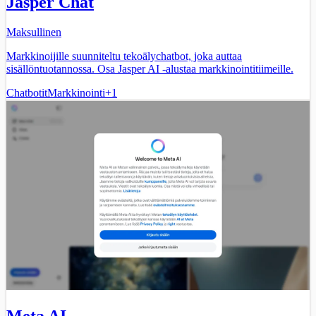
Jasper Chat
Maksullinen
Markkinoijille suunniteltu tekoälychatbot, joka auttaa
sisällöntuotannossa. Osa Jasper AI -alustaa markkinointitiimeille.
Chatbotit
Markkinointi
+
1