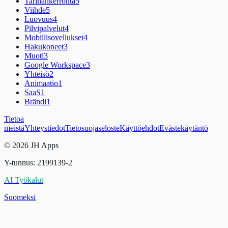
Tarinankerronta
5
Viihde
5
Luovuus
4
Pilvipalvelut
4
Mobiilisovellukset
4
Hakukoneet
3
Muoti
3
Google Workspace
3
Yhteisö
2
Animaatio
1
SaaS
1
Brändi
1
Tietoa
meistä
Yhteystiedot
Tietosuojaseloste
Käyttöehdot
Evästekäytäntö
© 2026 JH Apps
Y-tunnus: 2199139-2
AI Työkalut
Suomeksi