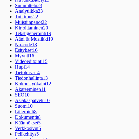
Suunnittelu
23
Analytiikka
23
Tutkimus
22
Muistiinpanot
22
Kirjoittaminen
20
Tekstigenerointi
19
Ääni & Musiikki
19
No-code
18
Esitykset
16
Myynti
16
Videoeditointi
15
Hupi
14
Tietoturva
14
Tiedonhallinta
13
Kokoustyökalut
12
Akateeminen
11
SEO
10
Asiakaspalvelu
10
Suomi
10
Litterointi
8
Dokumentit
8
Käännökset
5
Verkkosivut
5
Pelikehitys
5