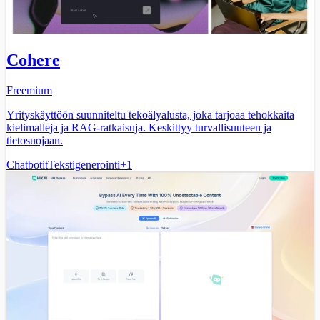
Cohere
Freemium
Yrityskäyttöön suunniteltu tekoälyalusta, joka tarjoaa tehokkaita
kielimalleja ja RAG-ratkaisuja. Keskittyy turvallisuuteen ja
tietosuojaan.
Chatbotit
Tekstigenerointi
+
1