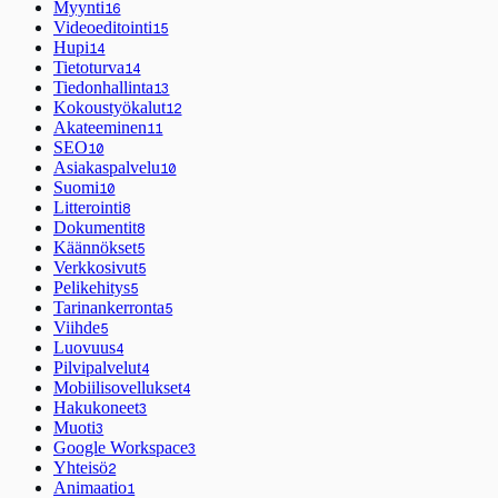
Myynti
16
Videoeditointi
15
Hupi
14
Tietoturva
14
Tiedonhallinta
13
Kokoustyökalut
12
Akateeminen
11
SEO
10
Asiakaspalvelu
10
Suomi
10
Litterointi
8
Dokumentit
8
Käännökset
5
Verkkosivut
5
Pelikehitys
5
Tarinankerronta
5
Viihde
5
Luovuus
4
Pilvipalvelut
4
Mobiilisovellukset
4
Hakukoneet
3
Muoti
3
Google Workspace
3
Yhteisö
2
Animaatio
1