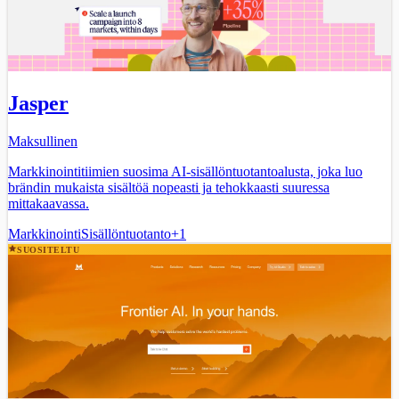
Jasper
Maksullinen
Markkinointitiimien suosima AI-sisällöntuotantoalusta, joka luo
brändin mukaista sisältöä nopeasti ja tehokkaasti suuressa
mittakaavassa.
Markkinointi
Sisällöntuotanto
+
1
SUOSITELTU