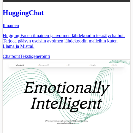
HuggingChat
Ilmainen
Hugging Facen ilmainen ja avoimen lähdekoodin tekoälychatbot.
Tarjoaa pääsyn useisiin avoimen lähdekoodin malleihin kuten
Llama ja Mistral.
Chatbotit
Tekstigenerointi