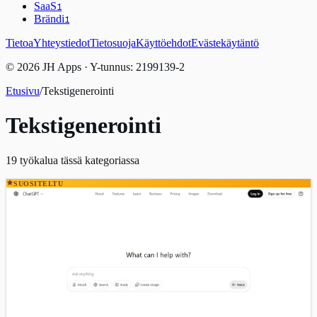
SaaS
1
Brändi
1
Tietoa
Yhteystiedot
Tietosuoja
Käyttöehdot
Evästekäytäntö
© 2026 JH Apps · Y-tunnus: 2199139-2
Etusivu
/
Tekstigenerointi
Tekstigenerointi
19
työkalua tässä kategoriassa
SUOSITELTU