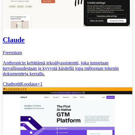
Claude
Freemium
Anthropicin kehittämä tekoälyassistentti, joka tunnetaan
turvallisuudestaan ja kyvystä käsitellä jopa miljoonan tokenin
dokumentteja kerralla.
Chatbotit
Koodaus
+
1
SUOSITELTU