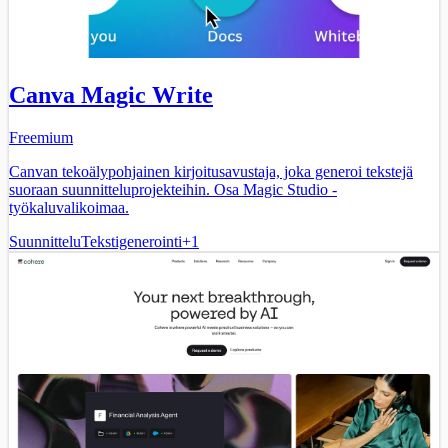
Canva Magic Write
Freemium
Canvan tekoälypohjainen kirjoitusavustaja, joka generoi tekstejä
suoraan suunnitteluprojekteihin. Osa Magic Studio -
työkaluvalikoimaa.
Suunnittelu
Tekstigenerointi
+
1