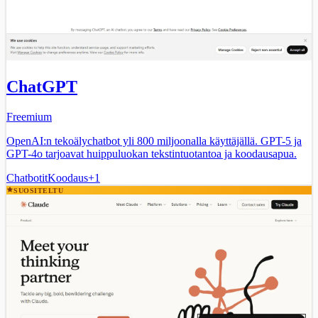
ChatGPT
Freemium
OpenAI:n tekoälychatbot yli 800 miljoonalla käyttäjällä. GPT-5 ja
GPT-4o tarjoavat huippuluokan tekstintuotantoa ja koodausapua.
Chatbotit
Koodaus
+
1
SUOSITELTU