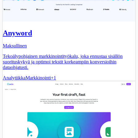
Anyword
Maksullinen
Tekoälypohjainen markkinointityökalu, joka ennustaa sisällön
suorituskykyä ja optimoi tekstit korkeampiin konversioihin
dataohjatusti.
Analytiikka
Markkinointi
+
1