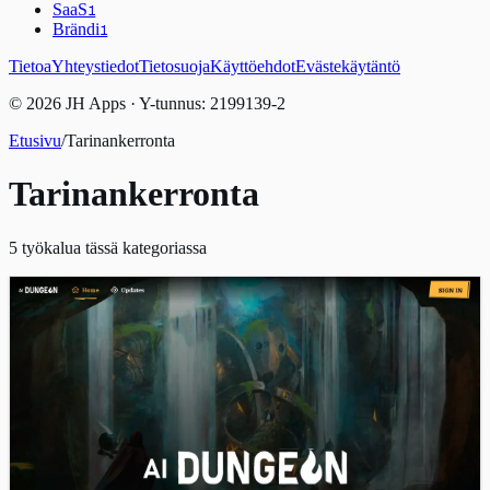
SaaS
1
Brändi
1
Tietoa
Yhteystiedot
Tietosuoja
Käyttöehdot
Evästekäytäntö
© 2026 JH Apps · Y-tunnus: 2199139-2
Etusivu
/
Tarinankerronta
Tarinankerronta
5
työkalua tässä kategoriassa