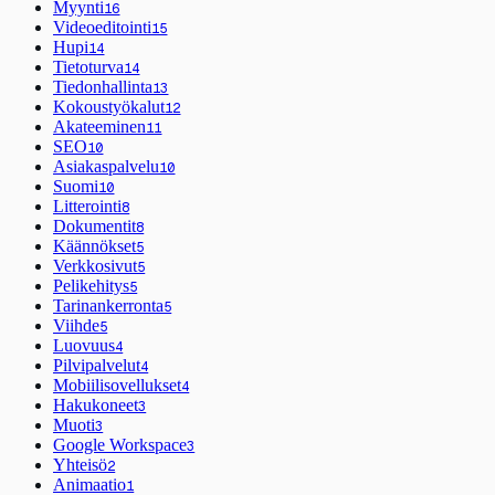
Myynti
16
Videoeditointi
15
Hupi
14
Tietoturva
14
Tiedonhallinta
13
Kokoustyökalut
12
Akateeminen
11
SEO
10
Asiakaspalvelu
10
Suomi
10
Litterointi
8
Dokumentit
8
Käännökset
5
Verkkosivut
5
Pelikehitys
5
Tarinankerronta
5
Viihde
5
Luovuus
4
Pilvipalvelut
4
Mobiilisovellukset
4
Hakukoneet
3
Muoti
3
Google Workspace
3
Yhteisö
2
Animaatio
1