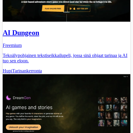
AI Dungeon
Freemium
Tekoälypohjainen tekstiseikkailupeli, jossa sinä ohjaat tarinaa ja AI
tuo sen eloon.
Hupi
Tarinankerronta