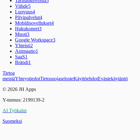
Tarinankerronta
5
Viihde
5
Luovuus
4
Pilvipalvelut
4
Mobiilisovellukset
4
Hakukoneet
3
Muoti
3
Google Workspace
3
Yhteisö
2
Animaatio
1
SaaS
1
Brändi
1
Tietoa
meistä
Yhteystiedot
Tietosuojaseloste
Käyttöehdot
Evästekäytäntö
© 2026 JH Apps
Y-tunnus: 2199139-2
AI Työkalut
Suomeksi