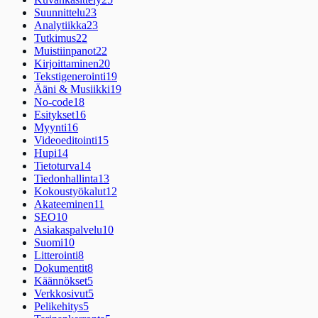
Suunnittelu
23
Analytiikka
23
Tutkimus
22
Muistiinpanot
22
Kirjoittaminen
20
Tekstigenerointi
19
Ääni & Musiikki
19
No-code
18
Esitykset
16
Myynti
16
Videoeditointi
15
Hupi
14
Tietoturva
14
Tiedonhallinta
13
Kokoustyökalut
12
Akateeminen
11
SEO
10
Asiakaspalvelu
10
Suomi
10
Litterointi
8
Dokumentit
8
Käännökset
5
Verkkosivut
5
Pelikehitys
5