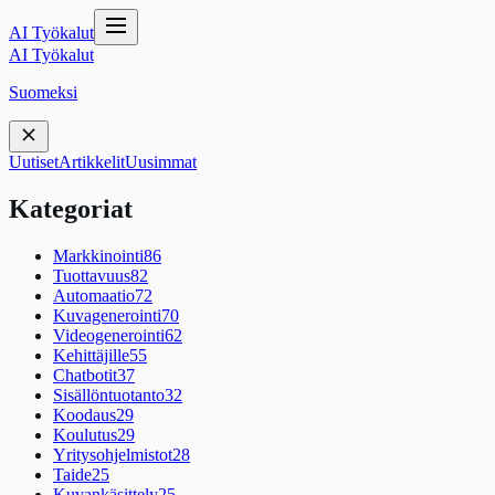
AI Työkalut
AI Työkalut
Suomeksi
Uutiset
Artikkelit
Uusimmat
Kategoriat
Markkinointi
86
Tuottavuus
82
Automaatio
72
Kuvagenerointi
70
Videogenerointi
62
Kehittäjille
55
Chatbotit
37
Sisällöntuotanto
32
Koodaus
29
Koulutus
29
Yritysohjelmistot
28
Taide
25
Kuvankäsittely
25