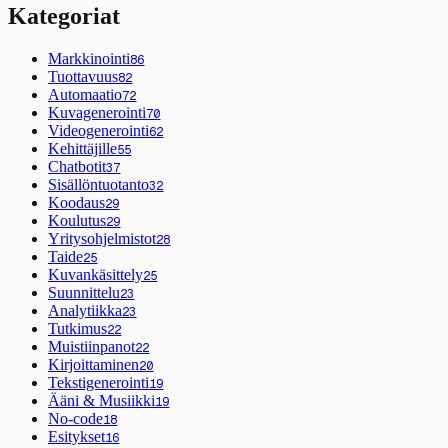
Kategoriat
Markkinointi
86
Tuottavuus
82
Automaatio
72
Kuvagenerointi
70
Videogenerointi
62
Kehittäjille
55
Chatbotit
37
Sisällöntuotanto
32
Koodaus
29
Koulutus
29
Yritysohjelmistot
28
Taide
25
Kuvankäsittely
25
Suunnittelu
23
Analytiikka
23
Tutkimus
22
Muistiinpanot
22
Kirjoittaminen
20
Tekstigenerointi
19
Ääni & Musiikki
19
No-code
18
Esitykset
16