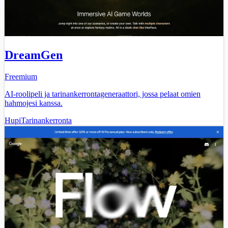
DreamGen
Freemium
AI-roolipeli ja tarinankerrontageneraattori, jossa pelaat omien
hahmojesi kanssa.
Hupi
Tarinankerronta