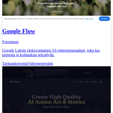
Google Flow
Freemium
Google Labsin elokuvamainen AI-videogeneraattori, joka luo
tarinoita ja kohtauksia tekoälyllä.
Tarinankerronta
Videogenerointi