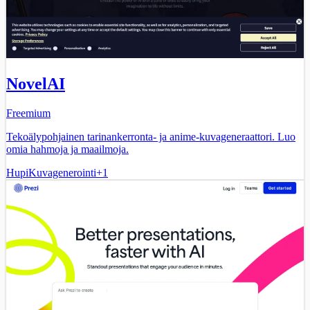
NovelAI
Freemium
Tekoälypohjainen tarinankerronta- ja anime-kuvageneraattori. Luo
omia hahmoja ja maailmoja.
Hupi
Kuvagenerointi
+
1