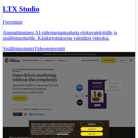
LTX Studio
Freemium
Ammattimainen AI-videotuotantoalusta elokuvatekijöille ja
sisällöntuottajille. Käsikirjoituksesta valmiiksi videoksi.
Sisällöntuotanto
Videogenerointi