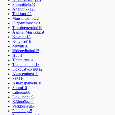
Suunnittelu
23
Analytiikka
23
Tutkimus
22
Muistiinpanot
22
Kirjoittaminen
20
Tekstigenerointi
19
Ääni & Musiikki
19
No-code
18
Esitykset
16
Myynti
16
Videoeditointi
15
Hupi
14
Tietoturva
14
Tiedonhallinta
13
Kokoustyökalut
12
Akateeminen
11
SEO
10
Asiakaspalvelu
10
Suomi
10
Litterointi
8
Dokumentit
8
Käännökset
5
Verkkosivut
5
Pelikehitys
5