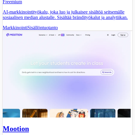
Freemium
AI-markkinointityökalu, joka luo ja julkaisee sisältöä seitsemälle
sosiaalisen median alustalle. Sisältää brändityökalut ja analytiikan.
Markkinointi
Sisällöntuotanto
Mootion