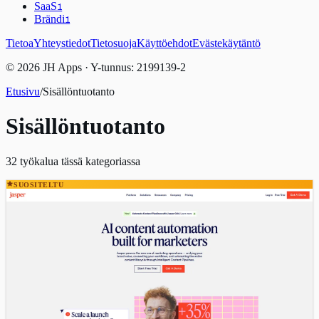
SaaS
1
Brändi
1
Tietoa
Yhteystiedot
Tietosuoja
Käyttöehdot
Evästekäytäntö
© 2026 JH Apps · Y-tunnus: 2199139-2
Etusivu
/
Sisällöntuotanto
Sisällöntuotanto
32
työkalua tässä kategoriassa
SUOSITELTU