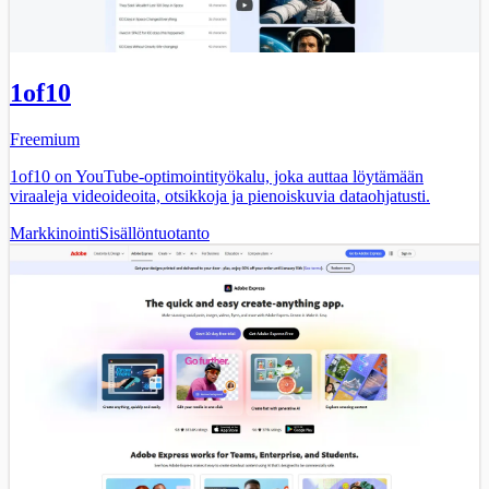
1of10
Freemium
1of10 on YouTube-optimointityökalu, joka auttaa löytämään
viraaleja videoideoita, otsikkoja ja pienoiskuvia dataohjatusti.
Markkinointi
Sisällöntuotanto