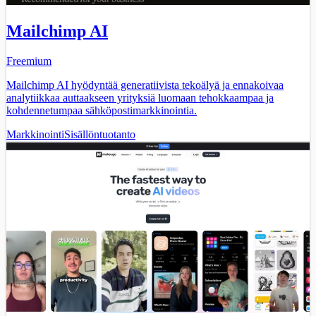
Mailchimp AI
Freemium
Mailchimp AI hyödyntää generatiivista tekoälyä ja ennakoivaa
analytiikkaa auttaakseen yrityksiä luomaan tehokkaampaa ja
kohdennetumpaa sähköpostimarkkinointia.
Markkinointi
Sisällöntuotanto