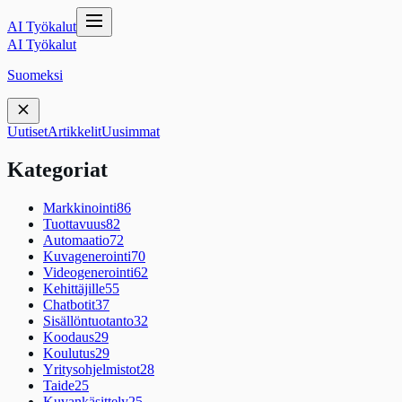
AI Työkalut
AI Työkalut
Suomeksi
Uutiset
Artikkelit
Uusimmat
Kategoriat
Markkinointi
86
Tuottavuus
82
Automaatio
72
Kuvagenerointi
70
Videogenerointi
62
Kehittäjille
55
Chatbotit
37
Sisällöntuotanto
32
Koodaus
29
Koulutus
29
Yritysohjelmistot
28
Taide
25
Kuvankäsittely
25