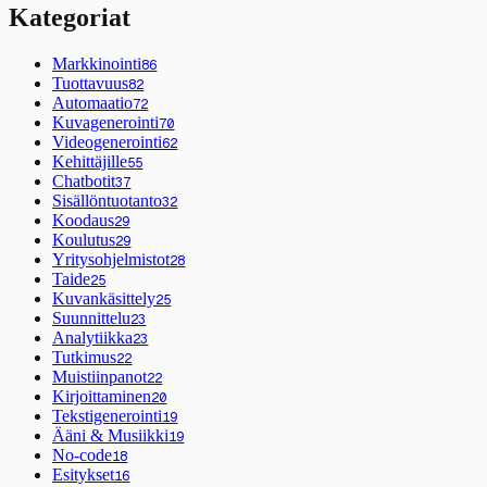
Kategoriat
Markkinointi
86
Tuottavuus
82
Automaatio
72
Kuvagenerointi
70
Videogenerointi
62
Kehittäjille
55
Chatbotit
37
Sisällöntuotanto
32
Koodaus
29
Koulutus
29
Yritysohjelmistot
28
Taide
25
Kuvankäsittely
25
Suunnittelu
23
Analytiikka
23
Tutkimus
22
Muistiinpanot
22
Kirjoittaminen
20
Tekstigenerointi
19
Ääni & Musiikki
19
No-code
18
Esitykset
16