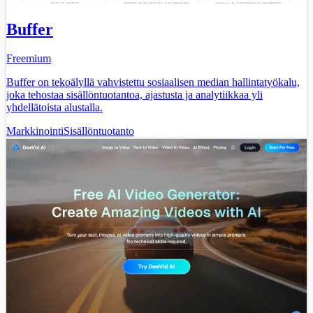
Buffer
Freemium
Buffer on tekoälyllä vahvistettu sosiaalisen median hallintatyökalu,
joka tehostaa sisällöntuotantoa, ajastusta ja analytiikkaa yli
yhdellätoista alustalla.
Markkinointi
Sisällöntuotanto