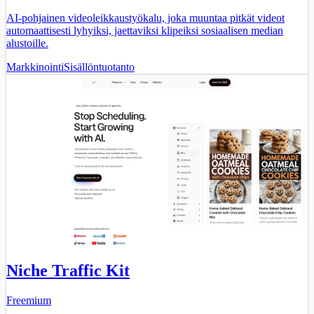
AI-pohjainen videoleikkaustyökalu, joka muuntaa pitkät videot
automaattisesti lyhyiksi, jaettaviksi klipeiksi sosiaalisen median
alustoille.
Markkinointi
Sisällöntuotanto
Niche Traffic Kit
Freemium