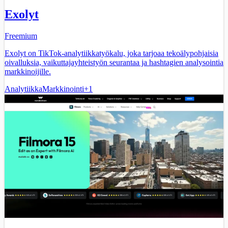
Exolyt
Freemium
Exolyt on TikTok-analytiikkatyökalu, joka tarjoaa tekoälypohjaisia
oivalluksia, vaikuttajayhteistyön seurantaa ja hashtagien analysointia
markkinoijille.
Analytiikka
Markkinointi
+
1