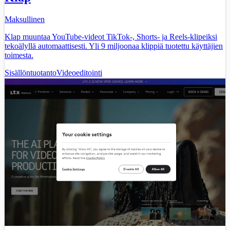
Maksullinen
Klap muuntaa YouTube-videot TikTok-, Shorts- ja Reels-klipeiksi
tekoälyllä automaattisesti. Yli 9 miljoonaa klippiä tuotettu käyttäjien
toimesta.
Sisällöntuotanto
Videoeditointi