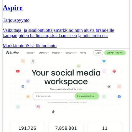
Aspire
Tarjouspyyntö
Vaikuttaja- ja sisällöntuottajamarkkinoinnin alusta brändeille
kampanjoiden hallintaan, skaalaamiseen ja mittaamiseen.
Markkinointi
Sisällöntuotanto