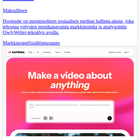
Maksullinen
Hootsuite on monipuolinen sosiaalisen median hallinta-alusta, joka
tehostaa yritysten monikanavaista markkinointia ja analysointia
OwlyWriter-tekoälyn avulla.
Markkinointi
Sisällöntuotanto