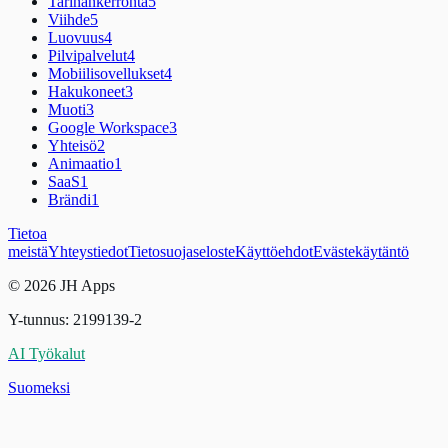
Tarinankerronta
5
Viihde
5
Luovuus
4
Pilvipalvelut
4
Mobiilisovellukset
4
Hakukoneet
3
Muoti
3
Google Workspace
3
Yhteisö
2
Animaatio
1
SaaS
1
Brändi
1
Tietoa
meistä
Yhteystiedot
Tietosuojaseloste
Käyttöehdot
Evästekäytäntö
© 2026 JH Apps
Y-tunnus: 2199139-2
AI Työkalut
Suomeksi