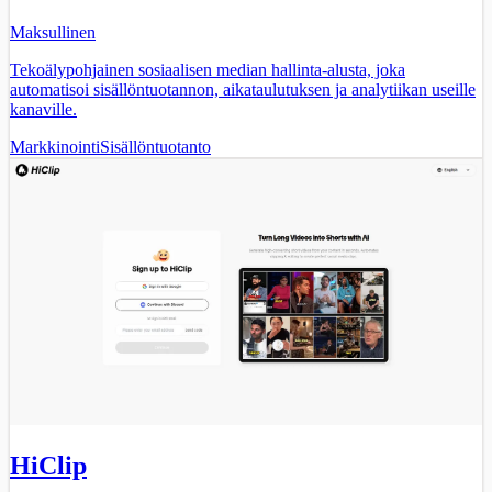
Maksullinen
Tekoälypohjainen sosiaalisen median hallinta-alusta, joka
automatisoi sisällöntuotannon, aikataulutuksen ja analytiikan useille
kanaville.
Markkinointi
Sisällöntuotanto
HiClip