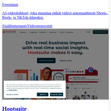
Freemium
AI-videoleikkuri, joka muuntaa pitkät videot automaattisesti Shorts-,
Reels- ja TikTok-klipeiksi.
Sisällöntuotanto
Videogenerointi
Hootsuite