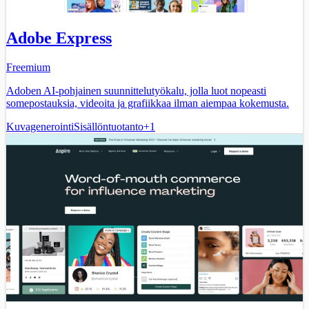
Adobe Express
Freemium
Adoben AI-pohjainen suunnittelutyökalu, jolla luot nopeasti
somepostauksia, videoita ja grafiikkaa ilman aiempaa kokemusta.
Kuvagenerointi
Sisällöntuotanto
+
1