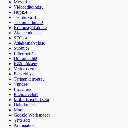
Myynti
16
Videoeditointi
15
Hupi
14
Tietoturva
14
Tiedonhallinta
13
Kokoustyökalut
12
Akateeminen
11
SEO
10
Asiakaspalvelu
10
Suomi
10
Litterointi
8
Dokumentit
8
Käännökset
5
Verkkosivut
5
Pelikehitys
5
Tarinankerronta
5
Viihde
5
Luovuus
4
Pilvipalvelut
4
Mobiilisovellukset
4
Hakukoneet
3
Muoti
3
Google Workspace
3
Yhteisö
2
Animaatio
1