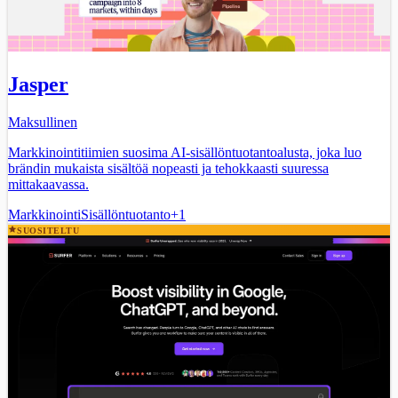
Jasper
Maksullinen
Markkinointitiimien suosima AI-sisällöntuotantoalusta, joka luo
brändin mukaista sisältöä nopeasti ja tehokkaasti suuressa
mittakaavassa.
Markkinointi
Sisällöntuotanto
+
1
SUOSITELTU