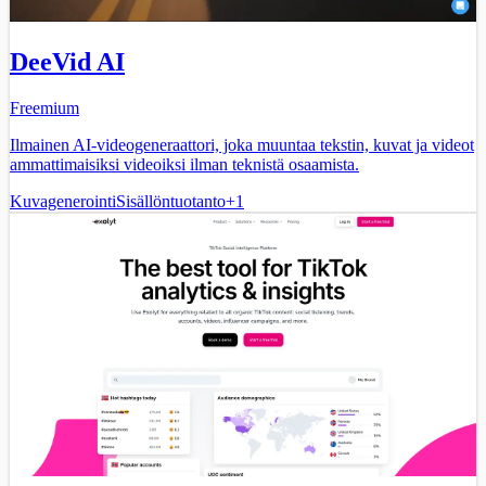
DeeVid AI
Freemium
Ilmainen AI-videogeneraattori, joka muuntaa tekstin, kuvat ja videot
ammattimaisiksi videoiksi ilman teknistä osaamista.
Kuvagenerointi
Sisällöntuotanto
+
1