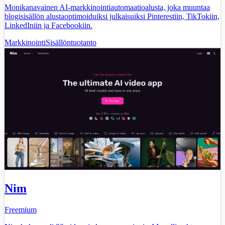
Monikanavainen AI-markkinointiautomaatioalusta, joka muuntaa
blogisisällön alustaoptimoiduiksi julkaisuiksi Pinterestiin, TikTokiin,
LinkedIniin ja Facebookiin.
Markkinointi
Sisällöntuotanto
Nim
Freemium