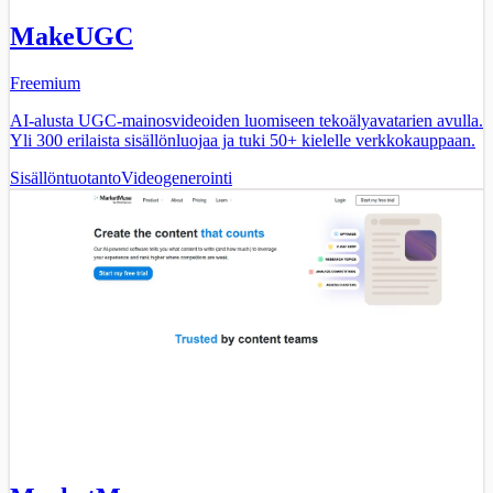
MakeUGC
Freemium
AI-alusta UGC-mainosvideoiden luomiseen tekoälyavatarien avulla.
Yli 300 erilaista sisällönluojaa ja tuki 50+ kielelle verkkokauppaan.
Sisällöntuotanto
Videogenerointi