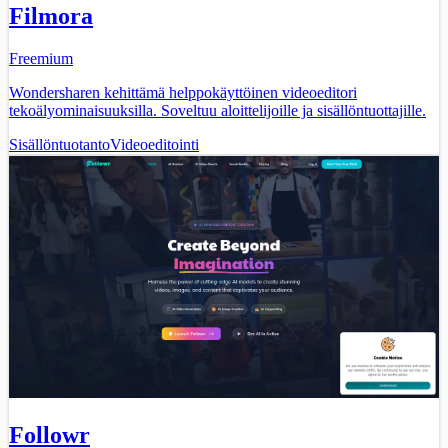
Filmora
Freemium
Wondersharen kehittämä helppokäyttöinen videoeditori
tekoälyominaisuuksilla. Soveltuu aloittelijoille ja sisällöntuottajille.
Sisällöntuotanto
Videoeditointi
Followr