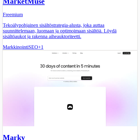
MarketMuse
Freemium
Tekoälypohjainen sisältöstrategia-alusta, joka auttaa
suunnittelemaan, luomaan ja optimoimaan sisältöä. Löydä
sisältöaukot ja rakenna aiheauktoriteetti.
Markkinointi
SEO
+
1
Marky