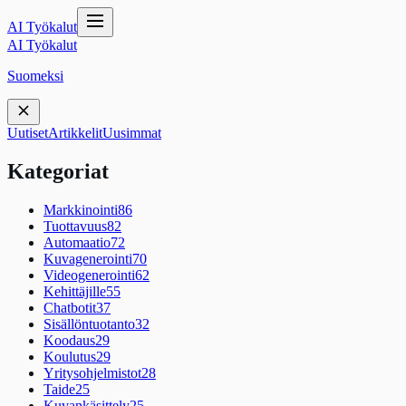
AI Työkalut
AI Työkalut
Suomeksi
Uutiset
Artikkelit
Uusimmat
Kategoriat
Markkinointi
86
Tuottavuus
82
Automaatio
72
Kuvagenerointi
70
Videogenerointi
62
Kehittäjille
55
Chatbotit
37
Sisällöntuotanto
32
Koodaus
29
Koulutus
29
Yritysohjelmistot
28
Taide
25
Kuvankäsittely
25