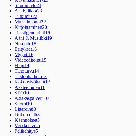
Suunnittelu
23
Analytiikka
23
Tutkimus
22
Muistiinpanot
22
Kirjoittaminen
20
Tekstigenerointi
19
Ääni & Musiikki
19
No-code
18
Esitykset
16
Myynti
16
Videoeditointi
15
Hupi
14
Tietoturva
14
Tiedonhallinta
13
Kokoustyökalut
12
Akateeminen
11
SEO
10
Asiakaspalvelu
10
Suomi
10
Litterointi
8
Dokumentit
8
Käännökset
5
Verkkosivut
5
Pelikehitys
5