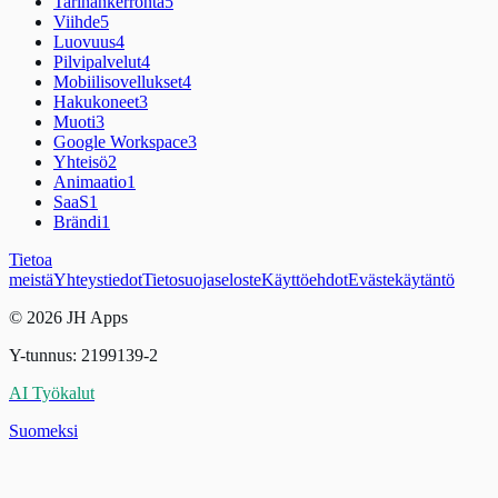
Tarinankerronta
5
Viihde
5
Luovuus
4
Pilvipalvelut
4
Mobiilisovellukset
4
Hakukoneet
3
Muoti
3
Google Workspace
3
Yhteisö
2
Animaatio
1
SaaS
1
Brändi
1
Tietoa
meistä
Yhteystiedot
Tietosuojaseloste
Käyttöehdot
Evästekäytäntö
© 2026 JH Apps
Y-tunnus: 2199139-2
AI Työkalut
Suomeksi