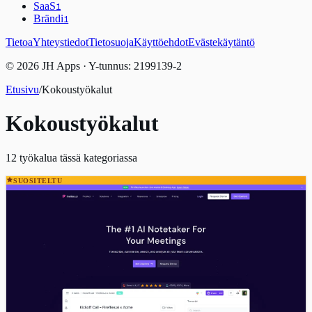
SaaS
1
Brändi
1
Tietoa
Yhteystiedot
Tietosuoja
Käyttöehdot
Evästekäytäntö
© 2026 JH Apps · Y-tunnus: 2199139-2
Etusivu
/
Kokoustyökalut
Kokoustyökalut
12
työkalua tässä kategoriassa
SUOSITELTU