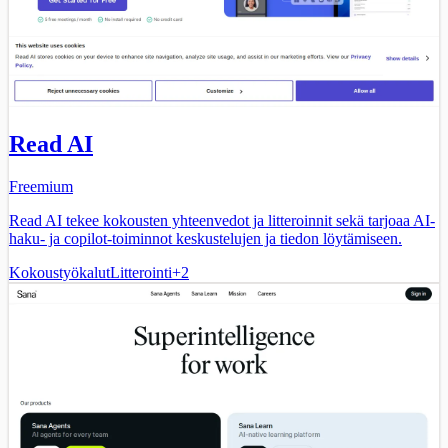
Read AI
Freemium
Read AI tekee kokousten yhteenvedot ja litteroinnit sekä tarjoaa AI-
haku- ja copilot-toiminnot keskustelujen ja tiedon löytämiseen.
Kokoustyökalut
Litterointi
+
2