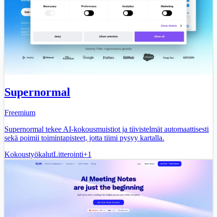
Supernormal
Freemium
Supernormal tekee AI-kokousmuistiot ja tiivistelmät automaattisesti
sekä poimii toimintapisteet, jotta tiimi pysyy kartalla.
Kokoustyökalut
Litterointi
+
1