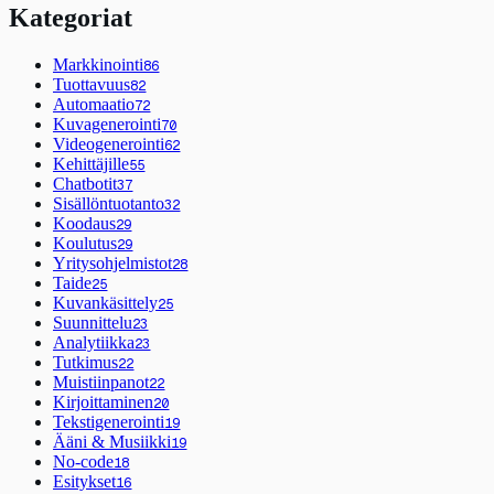
Kategoriat
Markkinointi
86
Tuottavuus
82
Automaatio
72
Kuvagenerointi
70
Videogenerointi
62
Kehittäjille
55
Chatbotit
37
Sisällöntuotanto
32
Koodaus
29
Koulutus
29
Yritysohjelmistot
28
Taide
25
Kuvankäsittely
25
Suunnittelu
23
Analytiikka
23
Tutkimus
22
Muistiinpanot
22
Kirjoittaminen
20
Tekstigenerointi
19
Ääni & Musiikki
19
No-code
18
Esitykset
16