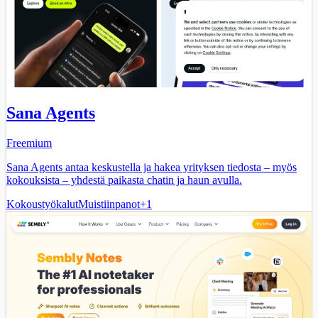
Sana Agents
Freemium
Sana Agents antaa keskustella ja hakea yrityksen tiedosta – myös
kokouksista – yhdestä paikasta chatin ja haun avulla.
Kokoustyökalut
Muistiinpanot
+
1