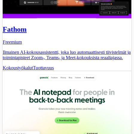
Fathom
Freemium
Ilmainen AI-kokousassistentti, joka luo automaattisesti tiivistelmät ja
toimintapisteet Zoom-, Teams- ja Meet-kokouksista reaaliajassa.
Kokoustyökalut
Tuottavuus