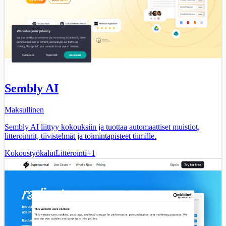
Sembly AI
Maksullinen
Sembly AI liittyy kokouksiin ja tuottaa automaattiset muistiot,
litteroinnit, tiivistelmät ja toimintapisteet tiimille.
Kokoustyökalut
Litterointi
+
1