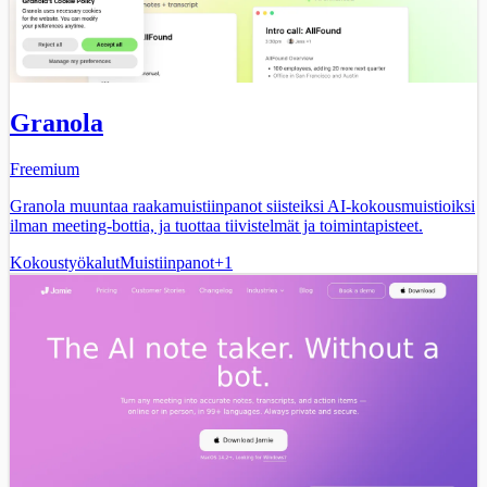
Granola
Freemium
Granola muuntaa raakamuistiinpanot siisteiksi AI-kokousmuistioiksi
ilman meeting-bottia, ja tuottaa tiivistelmät ja toimintapisteet.
Kokoustyökalut
Muistiinpanot
+
1