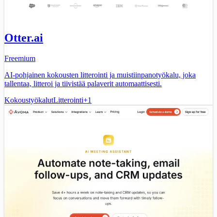
Otter.ai
Freemium
AI-pohjainen kokousten litterointi ja muistiinpanotyökalu, joka
tallentaa, litteroi ja tiivistää palaverit automaattisesti.
Kokoustyökalut
Litterointi
+
1