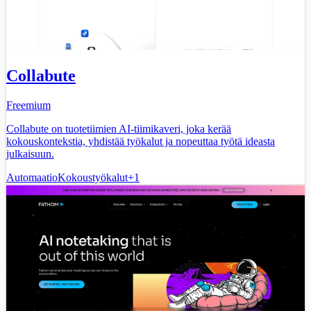
Collabute
Freemium
Collabute on tuotetiimien AI-tiimikaveri, joka kerää
kokouskontekstia, yhdistää työkalut ja nopeuttaa työtä ideasta
julkaisuun.
Automaatio
Kokoustyökalut
+
1