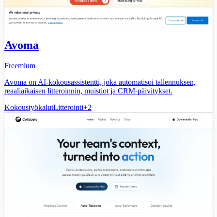
Avoma
Freemium
Avoma on AI-kokousassistentti, joka automatisoi tallennuksen,
reaaliaikaisen litteroinnin, muistiot ja CRM-päivitykset.
Kokoustyökalut
Litterointi
+
2