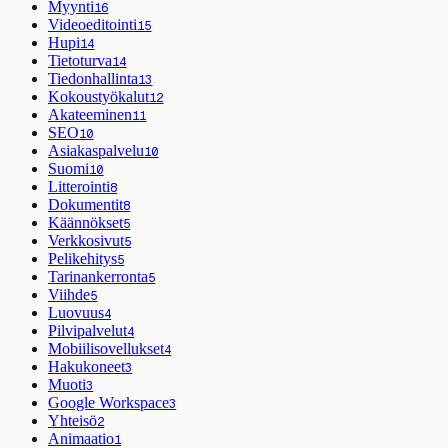
Myynti
16
Videoeditointi
15
Hupi
14
Tietoturva
14
Tiedonhallinta
13
Kokoustyökalut
12
Akateeminen
11
SEO
10
Asiakaspalvelu
10
Suomi
10
Litterointi
8
Dokumentit
8
Käännökset
5
Verkkosivut
5
Pelikehitys
5
Tarinankerronta
5
Viihde
5
Luovuus
4
Pilvipalvelut
4
Mobiilisovellukset
4
Hakukoneet
3
Muoti
3
Google Workspace
3
Yhteisö
2
Animaatio
1