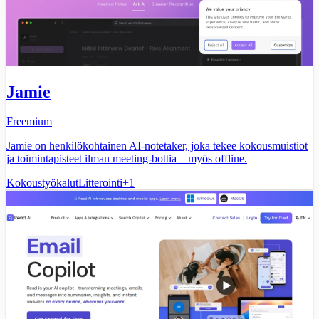
Jamie
Freemium
Jamie on henkilökohtainen AI-notetaker, joka tekee kokousmuistiot
ja toimintapisteet ilman meeting-bottia – myös offline.
Kokoustyökalut
Litterointi
+
1