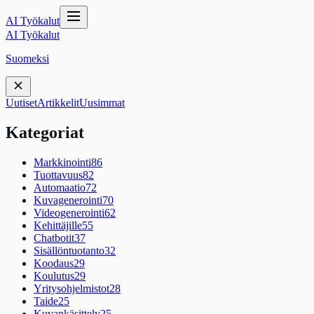
AI Työkalut
AI Työkalut
Suomeksi
Uutiset
Artikkelit
Uusimmat
Kategoriat
Markkinointi
86
Tuottavuus
82
Automaatio
72
Kuvagenerointi
70
Videogenerointi
62
Kehittäjille
55
Chatbotit
37
Sisällöntuotanto
32
Koodaus
29
Koulutus
29
Yritysohjelmistot
28
Taide
25
Kuvankäsittely
25