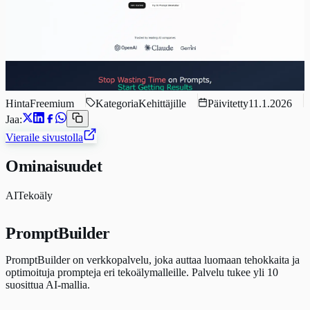
Hinta
Freemium
Kategoria
Kehittäjille
Päivitetty
11.1.2026
Jaa:
Vieraile sivustolla
Ominaisuudet
AI
Tekoäly
PromptBuilder
PromptBuilder on verkkopalvelu, joka auttaa luomaan tehokkaita ja
optimoituja prompteja eri tekoälymalleille. Palvelu tukee yli 10
suosittua AI-mallia.