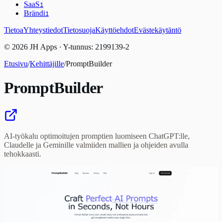
SaaS
1
Brändi
1
Tietoa
Yhteystiedot
Tietosuoja
Käyttöehdot
Evästekäytäntö
© 2026 JH Apps · Y-tunnus: 2199139-2
Etusivu
/
Kehittäjille
/
PromptBuilder
PromptBuilder
AI-työkalu optimoitujen promptien luomiseen ChatGPT:lle,
Claudelle ja Geminille valmiiden mallien ja ohjeiden avulla
tehokkaasti.