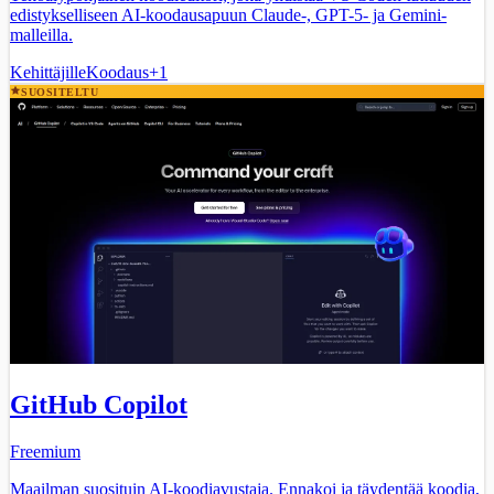
edistykselliseen AI-koodausapuun Claude-, GPT-5- ja Gemini-
malleilla.
Kehittäjille
Koodaus
+
1
SUOSITELTU
GitHub Copilot
Freemium
Maailman suosituin AI-koodiavustaja. Ennakoi ja täydentää koodia,