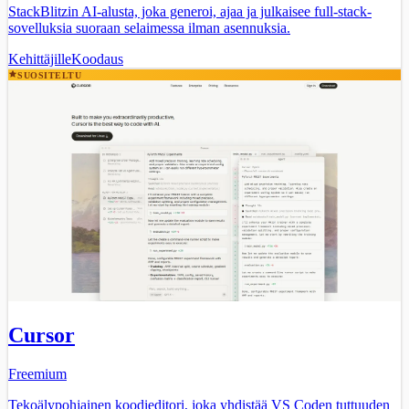
StackBlitzin AI-alusta, joka generoi, ajaa ja julkaisee full-stack-
sovelluksia suoraan selaimessa ilman asennuksia.
Kehittäjille
Koodaus
SUOSITELTU
Cursor
Freemium
Tekoälypohjainen koodieditori, joka yhdistää VS Coden tuttuuden