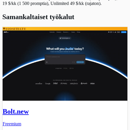
19 $/kk (1 500 promptia), Unlimited 49 $/kk (rajaton).
Samankaltaiset työkalut
SUOSITELTU
Bolt.new
Freemium