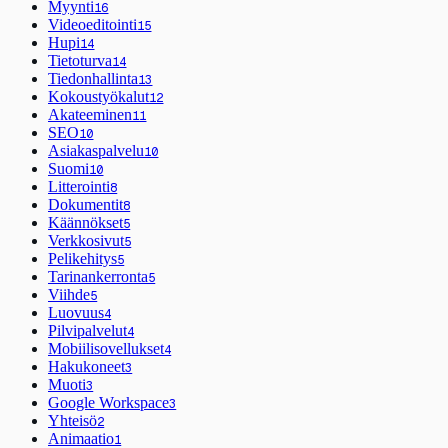
Myynti
16
Videoeditointi
15
Hupi
14
Tietoturva
14
Tiedonhallinta
13
Kokoustyökalut
12
Akateeminen
11
SEO
10
Asiakaspalvelu
10
Suomi
10
Litterointi
8
Dokumentit
8
Käännökset
5
Verkkosivut
5
Pelikehitys
5
Tarinankerronta
5
Viihde
5
Luovuus
4
Pilvipalvelut
4
Mobiilisovellukset
4
Hakukoneet
3
Muoti
3
Google Workspace
3
Yhteisö
2
Animaatio
1