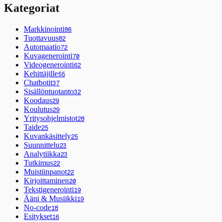
Kategoriat
Markkinointi
86
Tuottavuus
82
Automaatio
72
Kuvagenerointi
70
Videogenerointi
62
Kehittäjille
55
Chatbotit
37
Sisällöntuotanto
32
Koodaus
29
Koulutus
29
Yritysohjelmistot
28
Taide
25
Kuvankäsittely
25
Suunnittelu
23
Analytiikka
23
Tutkimus
22
Muistiinpanot
22
Kirjoittaminen
20
Tekstigenerointi
19
Ääni & Musiikki
19
No-code
18
Esitykset
16