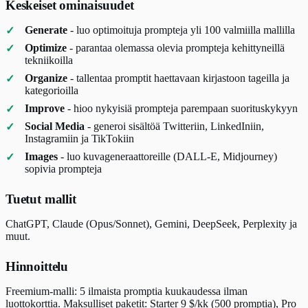
Keskeiset ominaisuudet
Generate
- luo optimoituja prompteja yli 100 valmiilla mallilla
Optimize
- parantaa olemassa olevia prompteja kehittyneillä
tekniikoilla
Organize
- tallentaa promptit haettavaan kirjastoon tageilla ja
kategorioilla
Improve
- hioo nykyisiä prompteja parempaan suorituskykyyn
Social Media
- generoi sisältöä Twitteriin, LinkedIniin,
Instagramiin ja TikTokiin
Images
- luo kuvageneraattoreille (DALL-E, Midjourney)
sopivia prompteja
Tuetut mallit
ChatGPT, Claude (Opus/Sonnet), Gemini, DeepSeek, Perplexity ja
muut.
Hinnoittelu
Freemium-malli: 5 ilmaista promptia kuukaudessa ilman
luottokorttia. Maksulliset paketit: Starter 9 $/kk (500 promptia), Pro