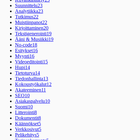
Suunnittelu
23
Analytiikka
23
Tutkimus
22
Muistiinpanot
22
Kirjoittaminen
20
Tekstigenerointi
19
Ääni & Musiikki
19
No-code
18
Esitykset
16
Myynti
16
Videoeditointi
15
Hupi
14
Tietoturva
14
Tiedonhallinta
13
Kokoustyökalut
12
Akateeminen
11
SEO
10
Asiakaspalvelu
10
Suomi
10
Litterointi
8
Dokumentit
8
Käännökset
5
Verkkosivut
5
Pelikehitys
5