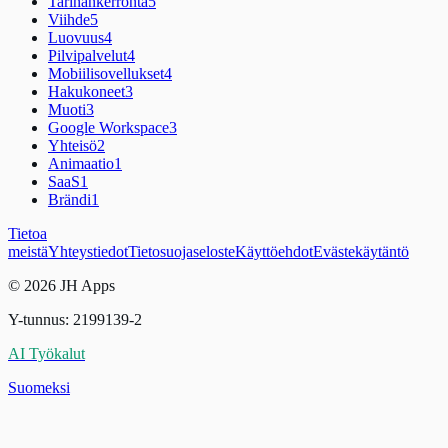
Tarinankerronta
5
Viihde
5
Luovuus
4
Pilvipalvelut
4
Mobiilisovellukset
4
Hakukoneet
3
Muoti
3
Google Workspace
3
Yhteisö
2
Animaatio
1
SaaS
1
Brändi
1
Tietoa
meistä
Yhteystiedot
Tietosuojaseloste
Käyttöehdot
Evästekäytäntö
© 2026 JH Apps
Y-tunnus: 2199139-2
AI Työkalut
Suomeksi