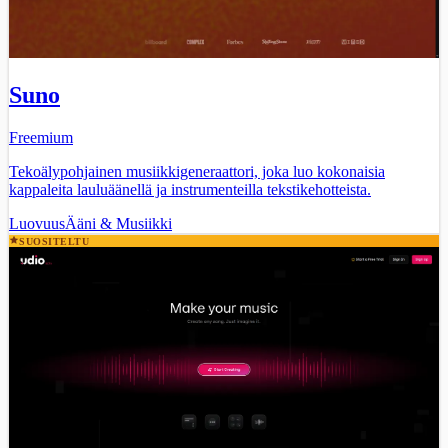
Suno
Freemium
Tekoälypohjainen musiikkigeneraattori, joka luo kokonaisia
kappaleita lauluäänellä ja instrumenteilla tekstikehotteista.
Luovuus
Ääni & Musiikki
SUOSITELTU