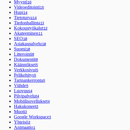
Myynti
16
Videoeditointi
15
Hupi
14
Tietoturva
14
Tiedonhallinta
13
Kokoustyökalut
12
Akateeminen
11
SEO
10
Asiakaspalvelu
10
Suomi
10
Litterointi
8
Dokumentit
8
Käännökset
5
Verkkosivut
5
Pelikehitys
5
Tarinankerronta
5
Viihde
5
Luovuus
4
Pilvipalvelut
4
Mobiilisovellukset
4
Hakukoneet
3
Muoti
3
Google Workspace
3
Yhteisö
2
Animaatio
1