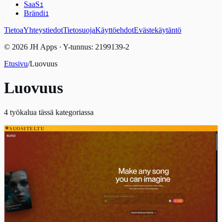
SaaS
1
Brändi
1
Tietoa
Yhteystiedot
Tietosuoja
Käyttöehdot
Evästekäytäntö
© 2026 JH Apps · Y-tunnus: 2199139-2
Etusivu
/
Luovuus
Luovuus
4
työkalua tässä kategoriassa
SUOSITELTU