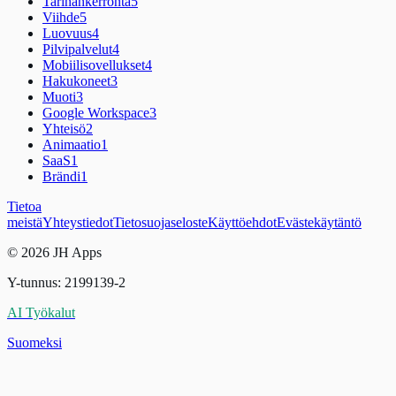
Tarinankerronta
5
Viihde
5
Luovuus
4
Pilvipalvelut
4
Mobiilisovellukset
4
Hakukoneet
3
Muoti
3
Google Workspace
3
Yhteisö
2
Animaatio
1
SaaS
1
Brändi
1
Tietoa
meistä
Yhteystiedot
Tietosuojaseloste
Käyttöehdot
Evästekäytäntö
© 2026 JH Apps
Y-tunnus: 2199139-2
AI Työkalut
Suomeksi