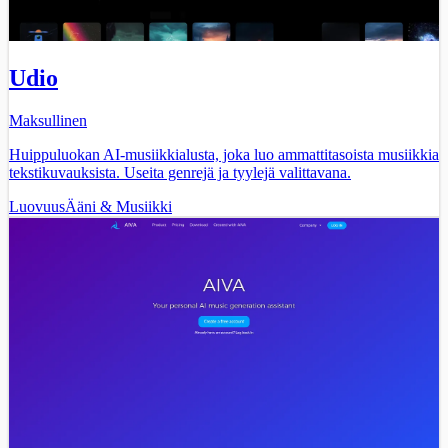
Udio
Maksullinen
Huippuluokan AI-musiikkialusta, joka luo ammattitasoista musiikkia
tekstikuvauksista. Useita genrejä ja tyylejä valittavana.
Luovuus
Ääni & Musiikki