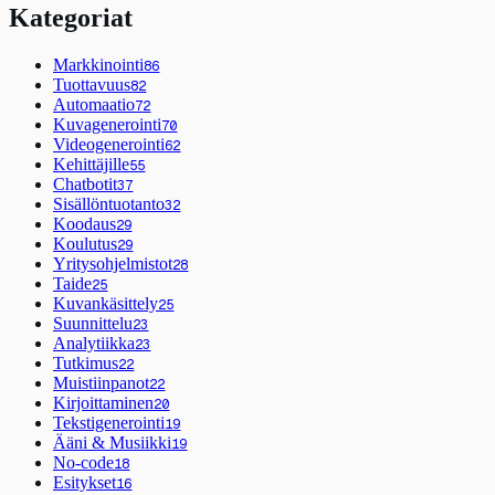
Kategoriat
Markkinointi
86
Tuottavuus
82
Automaatio
72
Kuvagenerointi
70
Videogenerointi
62
Kehittäjille
55
Chatbotit
37
Sisällöntuotanto
32
Koodaus
29
Koulutus
29
Yritysohjelmistot
28
Taide
25
Kuvankäsittely
25
Suunnittelu
23
Analytiikka
23
Tutkimus
22
Muistiinpanot
22
Kirjoittaminen
20
Tekstigenerointi
19
Ääni & Musiikki
19
No-code
18
Esitykset
16