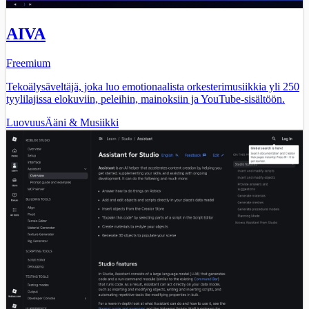
AIVA
Freemium
Tekoälysäveltäjä, joka luo emotionaalista orkesterimusiikkia yli 250
tyylilajissa elokuviin, peleihin, mainoksiin ja YouTube-sisältöön.
Luovuus
Ääni & Musiikki