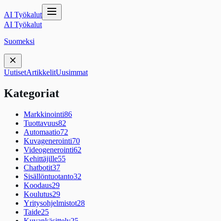
AI Työkalut
AI Työkalut
Suomeksi
Uutiset
Artikkelit
Uusimmat
Kategoriat
Markkinointi
86
Tuottavuus
82
Automaatio
72
Kuvagenerointi
70
Videogenerointi
62
Kehittäjille
55
Chatbotit
37
Sisällöntuotanto
32
Koodaus
29
Koulutus
29
Yritysohjelmistot
28
Taide
25
Kuvankäsittely
25