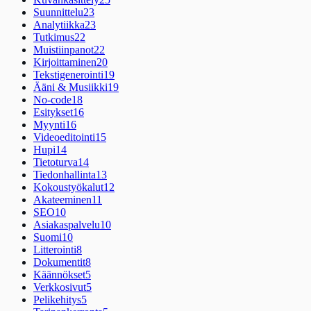
Suunnittelu
23
Analytiikka
23
Tutkimus
22
Muistiinpanot
22
Kirjoittaminen
20
Tekstigenerointi
19
Ääni & Musiikki
19
No-code
18
Esitykset
16
Myynti
16
Videoeditointi
15
Hupi
14
Tietoturva
14
Tiedonhallinta
13
Kokoustyökalut
12
Akateeminen
11
SEO
10
Asiakaspalvelu
10
Suomi
10
Litterointi
8
Dokumentit
8
Käännökset
5
Verkkosivut
5
Pelikehitys
5