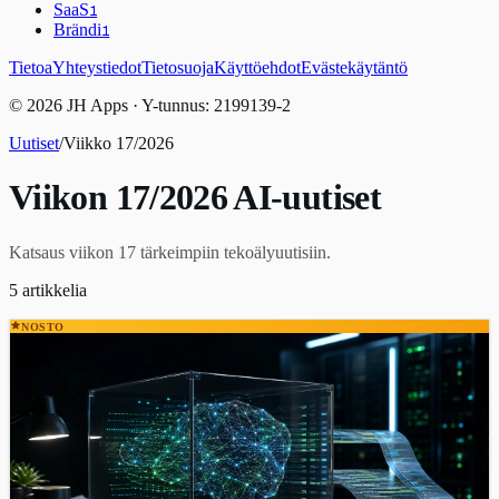
SaaS
1
Brändi
1
Tietoa
Yhteystiedot
Tietosuoja
Käyttöehdot
Evästekäytäntö
© 2026 JH Apps · Y-tunnus: 2199139-2
Uutiset
/
Viikko
17
/
2026
Viikon 17/2026 AI-uutiset
Katsaus viikon 17 tärkeimpiin tekoälyuutisiin.
5
artikkelia
NOSTO