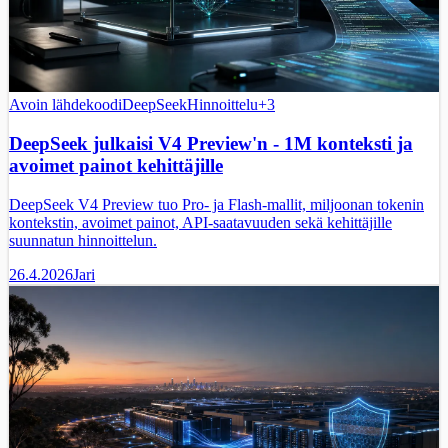
Avoin lähdekoodi
DeepSeek
Hinnoittelu
+
3
DeepSeek julkaisi V4 Preview'n - 1M konteksti ja
avoimet painot kehittäjille
DeepSeek V4 Preview tuo Pro- ja Flash-mallit, miljoonan tokenin
kontekstin, avoimet painot, API-saatavuuden sekä kehittäjille
suunnatun hinnoittelun.
26.4.2026
Jari