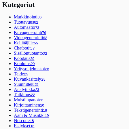
Kategoriat
Markkinointi
86
Tuottavuus
82
Automaatio
72
Kuvagenerointi
70
Videogenerointi
62
Kehittäjille
55
Chatbotit
37
Sisällöntuotanto
32
Koodaus
29
Koulutus
29
Yritysohjelmistot
28
Taide
25
Kuvankäsittely
25
Suunnittelu
23
Analytiikka
23
Tutkimus
22
Muistiinpanot
22
Kirjoittaminen
20
Tekstigenerointi
19
Ääni & Musiikki
19
No-code
18
Esitykset
16