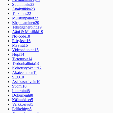
Suunnittelu
23
Analytiikka
23
Tutkimus
22
Muistiinpanot
22
Kirjoittaminen
20
Tekstigenerointi
19
Ääni & Musiikki
19
No-code
18
Esitykset
16
Myynti
16
Videoeditointi
15
Hupi
14
Tietoturva
14
Tiedonhallinta
13
Kokoustyökalut
12
Akateeminen
11
SEO
10
Asiakaspalvelu
10
Suomi
10
Litterointi
8
Dokumentit
8
Käännökset
5
Verkkosivut
5
Pelikehitys
5