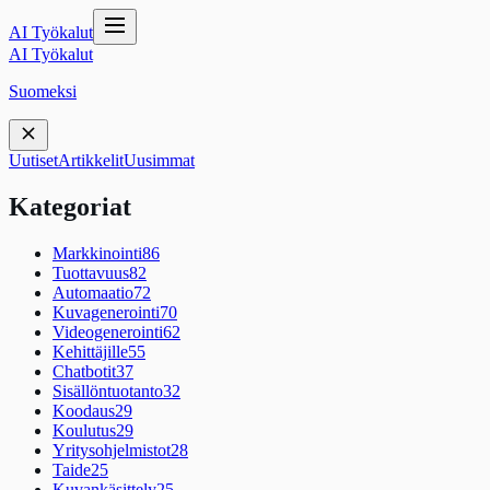
AI Työkalut
AI Työkalut
Suomeksi
Uutiset
Artikkelit
Uusimmat
Kategoriat
Markkinointi
86
Tuottavuus
82
Automaatio
72
Kuvagenerointi
70
Videogenerointi
62
Kehittäjille
55
Chatbotit
37
Sisällöntuotanto
32
Koodaus
29
Koulutus
29
Yritysohjelmistot
28
Taide
25
Kuvankäsittely
25