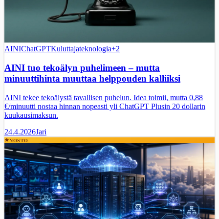
AINI
ChatGPT
Kuluttajateknologia
+
2
AINI tuo tekoälyn puhelimeen – mutta
minuuttihinta muuttaa helppouden kalliiksi
AINI tekee tekoälystä tavallisen puhelun. Idea toimii, mutta 0,88
€/minuutti nostaa hinnan nopeasti yli ChatGPT Plusin 20 dollarin
kuukausimaksun.
24.4.2026
Jari
NOSTO