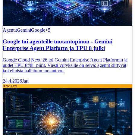
Agentit
Gemini
Google
+
5
Google toi agenteille tuotantopinon - Gemini
Enterprise Agent Platform ja TPU 8 julki
Google Cloud Next '26 toi Gemini Enterprise Agent Platformin ja
uudet TPU 8t/8i -piirit. Viesti yrityksille on selvä: agentit siirtyvät
kokeiluista hallittuun tuotantoon.
24.4.2026
Jari
NOSTO