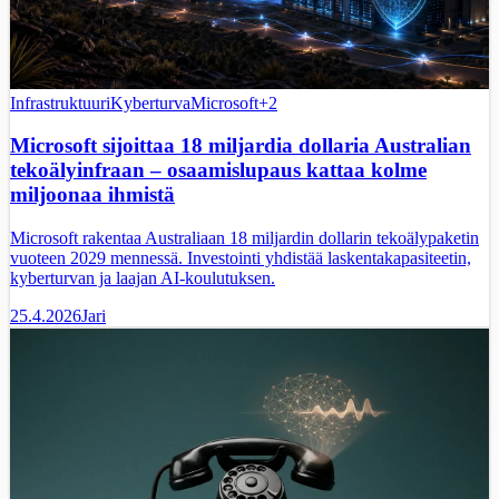
Infrastruktuuri
Kyberturva
Microsoft
+
2
Microsoft sijoittaa 18 miljardia dollaria Australian
tekoälyinfraan – osaamislupaus kattaa kolme
miljoonaa ihmistä
Microsoft rakentaa Australiaan 18 miljardin dollarin tekoälypaketin
vuoteen 2029 mennessä. Investointi yhdistää laskentakapasiteetin,
kyberturvan ja laajan AI-koulutuksen.
25.4.2026
Jari