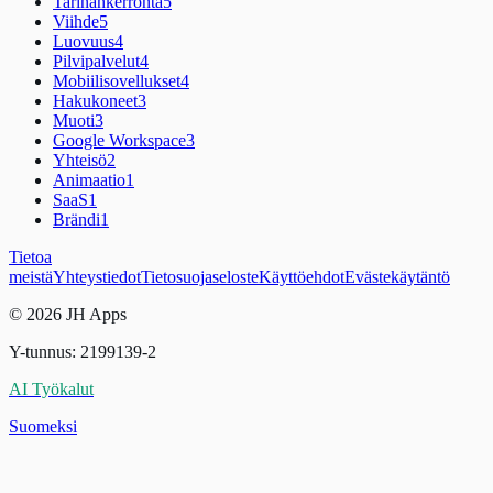
Tarinankerronta
5
Viihde
5
Luovuus
4
Pilvipalvelut
4
Mobiilisovellukset
4
Hakukoneet
3
Muoti
3
Google Workspace
3
Yhteisö
2
Animaatio
1
SaaS
1
Brändi
1
Tietoa
meistä
Yhteystiedot
Tietosuojaseloste
Käyttöehdot
Evästekäytäntö
© 2026 JH Apps
Y-tunnus: 2199139-2
AI Työkalut
Suomeksi