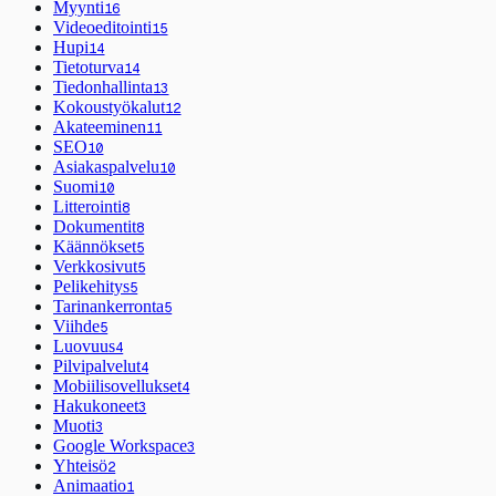
Myynti
16
Videoeditointi
15
Hupi
14
Tietoturva
14
Tiedonhallinta
13
Kokoustyökalut
12
Akateeminen
11
SEO
10
Asiakaspalvelu
10
Suomi
10
Litterointi
8
Dokumentit
8
Käännökset
5
Verkkosivut
5
Pelikehitys
5
Tarinankerronta
5
Viihde
5
Luovuus
4
Pilvipalvelut
4
Mobiilisovellukset
4
Hakukoneet
3
Muoti
3
Google Workspace
3
Yhteisö
2
Animaatio
1