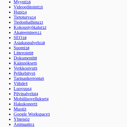
Myynti
16
Videoeditointi
15
Hupi
14
Tietoturva
14
Tiedonhallinta
13
Kokoustyökalut
12
Akateeminen
11
SEO
10
Asiakaspalvelu
10
Suomi
10
Litterointi
8
Dokumentit
8
Käännökset
5
Verkkosivut
5
Pelikehitys
5
Tarinankerronta
5
Viihde
5
Luovuus
4
Pilvipalvelut
4
Mobiilisovellukset
4
Hakukoneet
3
Muoti
3
Google Workspace
3
Yhteisö
2
Animaatio
1