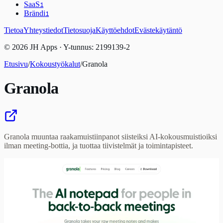
SaaS
1
Brändi
1
Tietoa
Yhteystiedot
Tietosuoja
Käyttöehdot
Evästekäytäntö
© 2026 JH Apps · Y-tunnus: 2199139-2
Etusivu
/
Kokoustyökalut
/
Granola
Granola
Granola muuntaa raakamuistiinpanot siisteiksi AI-kokousmuistioiksi
ilman meeting-bottia, ja tuottaa tiivistelmät ja toimintapisteet.