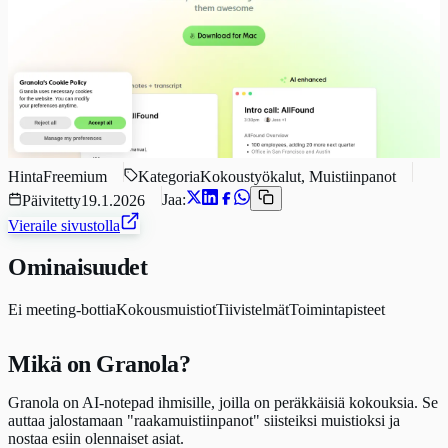
Hinta
Freemium
Kategoria
Kokoustyökalut, Muistiinpanot
Jaa:
Päivitetty
19.1.2026
Vieraile sivustolla
Ominaisuudet
Ei meeting-bottia
Kokousmuistiot
Tiivistelmät
Toimintapisteet
Mikä on Granola?
Granola on AI-notepad ihmisille, joilla on peräkkäisiä kokouksia. Se
auttaa jalostamaan "raakamuistiinpanot" siisteiksi muistioksi ja
nostaa esiin olennaiset asiat.