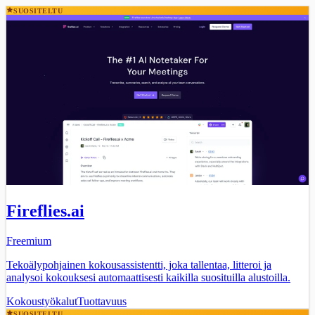
SUOSITELTU
Fireflies.ai
Freemium
Tekoälypohjainen kokousassistentti, joka tallentaa, litteroi ja
analysoi kokouksesi automaattisesti kaikilla suosituilla alustoilla.
Kokoustyökalut
Tuottavuus
SUOSITELTU