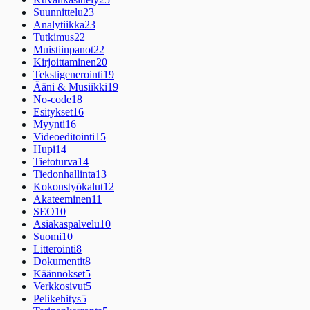
Suunnittelu
23
Analytiikka
23
Tutkimus
22
Muistiinpanot
22
Kirjoittaminen
20
Tekstigenerointi
19
Ääni & Musiikki
19
No-code
18
Esitykset
16
Myynti
16
Videoeditointi
15
Hupi
14
Tietoturva
14
Tiedonhallinta
13
Kokoustyökalut
12
Akateeminen
11
SEO
10
Asiakaspalvelu
10
Suomi
10
Litterointi
8
Dokumentit
8
Käännökset
5
Verkkosivut
5
Pelikehitys
5