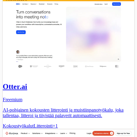
Otter.ai
Freemium
AI-pohjainen kokousten litterointi ja muistiinpanotyökalu, joka
tallentaa, litteroi ja tiivistää palaverit automaattisesti.
Kokoustyökalut
Litterointi
+
1