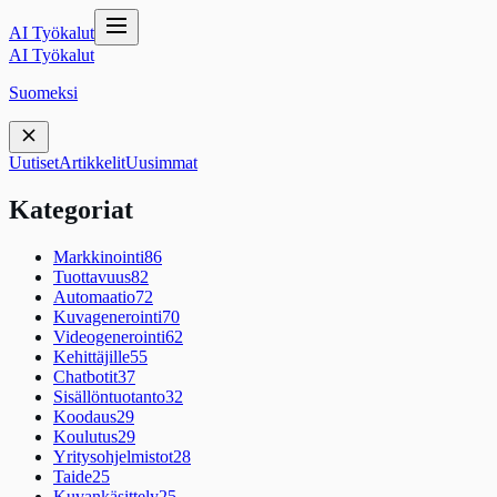
AI Työkalut
AI Työkalut
Suomeksi
Uutiset
Artikkelit
Uusimmat
Kategoriat
Markkinointi
86
Tuottavuus
82
Automaatio
72
Kuvagenerointi
70
Videogenerointi
62
Kehittäjille
55
Chatbotit
37
Sisällöntuotanto
32
Koodaus
29
Koulutus
29
Yritysohjelmistot
28
Taide
25
Kuvankäsittely
25