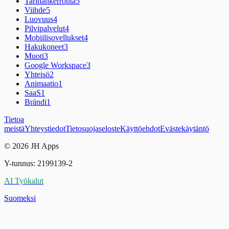
Tarinankerronta
5
Viihde
5
Luovuus
4
Pilvipalvelut
4
Mobiilisovellukset
4
Hakukoneet
3
Muoti
3
Google Workspace
3
Yhteisö
2
Animaatio
1
SaaS
1
Brändi
1
Tietoa
meistä
Yhteystiedot
Tietosuojaseloste
Käyttöehdot
Evästekäytäntö
© 2026 JH Apps
Y-tunnus: 2199139-2
AI Työkalut
Suomeksi