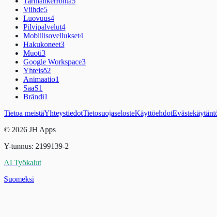
Tarinankerronta
5
Viihde
5
Luovuus
4
Pilvipalvelut
4
Mobiilisovellukset
4
Hakukoneet
3
Muoti
3
Google Workspace
3
Yhteisö
2
Animaatio
1
SaaS
1
Brändi
1
Tietoa meistä
Yhteystiedot
Tietosuojaseloste
Käyttöehdot
Evästekäytänt
© 2026 JH Apps
Y-tunnus: 2199139-2
AI Työkalut
Suomeksi