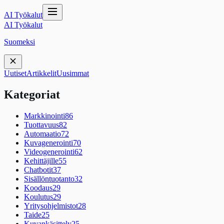
AI Työkalut
AI Työkalut
Suomeksi
Uutiset
Artikkelit
Uusimmat
Kategoriat
Markkinointi
86
Tuottavuus
82
Automaatio
72
Kuvagenerointi
70
Videogenerointi
62
Kehittäjille
55
Chatbotit
37
Sisällöntuotanto
32
Koodaus
29
Koulutus
29
Yritysohjelmistot
28
Taide
25
Kuvankäsittely
25