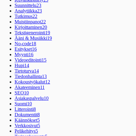
Suunnittelu
23
Analytiikka
23
Tutkimus
22
Muistiinpanot
22
Kirjoittaminen
20
Tekstigenerointi
19
Ääni & Musiikki
19
No-code
18
Esitykset
16
Myynti
16
Videoeditointi
15
Hupi
14
Tietoturva
14
Tiedonhallinta
13
Kokoustyökalut
12
Akateeminen
11
SEO
10
Asiakaspalvelu
10
Suomi
10
Litterointi
8
Dokumentit
8
Käännökset
5
Verkkosivut
5
Pelikehitys
5