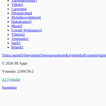
Tarinankerronta
5
Viihde
5
Luovuus
4
Pilvipalvelut
4
Mobiilisovellukset
4
Hakukoneet
3
Muoti
3
Google Workspace
3
Yhteisö
2
Animaatio
1
SaaS
1
Brändi
1
Tietoa meistä
Yhteystiedot
Tietosuojaseloste
Käyttöehdot
Evästekäytänt
© 2026 JH Apps
Y-tunnus: 2199139-2
AI Työkalut
Suomeksi