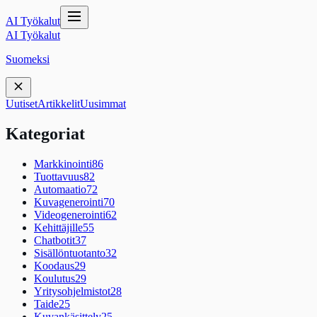
AI Työkalut
AI Työkalut
Suomeksi
Uutiset
Artikkelit
Uusimmat
Kategoriat
Markkinointi
86
Tuottavuus
82
Automaatio
72
Kuvagenerointi
70
Videogenerointi
62
Kehittäjille
55
Chatbotit
37
Sisällöntuotanto
32
Koodaus
29
Koulutus
29
Yritysohjelmistot
28
Taide
25
Kuvankäsittely
25