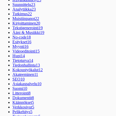
Suunnittelu
23
Analytiikka
23
Tutkimus
22
Muistiinpanot
22
Kirjoittaminen
20
Tekstigenerointi
19
Ääni & Musiikki
19
No-code
18
Esitykset
16
Myynti
16
Videoeditointi
15
Hupi
14
Tietoturva
14
Tiedonhallinta
13
Kokoustyökalut
12
Akateeminen
11
SEO
10
Asiakaspalvelu
10
Suomi
10
Litterointi
8
Dokumentit
8
Käännökset
5
Verkkosivut
5
Pelikehitys
5