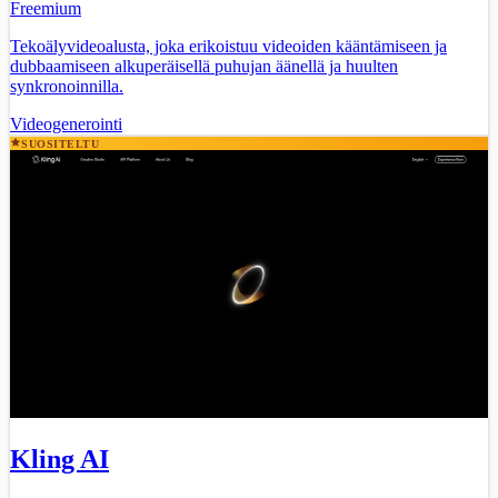
Freemium
Tekoälyvideoalusta, joka erikoistuu videoiden kääntämiseen ja
dubbaamiseen alkuperäisellä puhujan äänellä ja huulten
synkronoinnilla.
Videogenerointi
SUOSITELTU
Kling AI