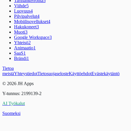
Tarinankerronta
5
Viihde
5
Luovuus
4
Pilvipalvelut
4
Mobiilisovellukset
4
Hakukoneet
3
Muoti
3
Google Workspace
3
Yhteisö
2
Animaatio
1
SaaS
1
Brändi
1
Tietoa
meistä
Yhteystiedot
Tietosuojaseloste
Käyttöehdot
Evästekäytäntö
© 2026 JH Apps
Y-tunnus: 2199139-2
AI Työkalut
Suomeksi