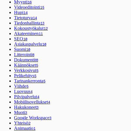
Myynti
16
Videoeditointi
15
Hupi
14
Tietoturva
14
Tiedonhallinta
13
Kokoustyökalut
12
Akateeminen
11
SEO
10
Asiakaspalvelu
10
Suomi
10
Litterointi
8
Dokumentit
8
Käännökset
5
Verkkosivut
5
Pelikehitys
5
Tarinankerronta
5
Viihde
5
Luovuus
4
Pilvipalvelut
4
Mobiilisovellukset
4
Hakukoneet
3
Muoti
3
Google Workspace
3
Yhteisö
2
Animaatio
1