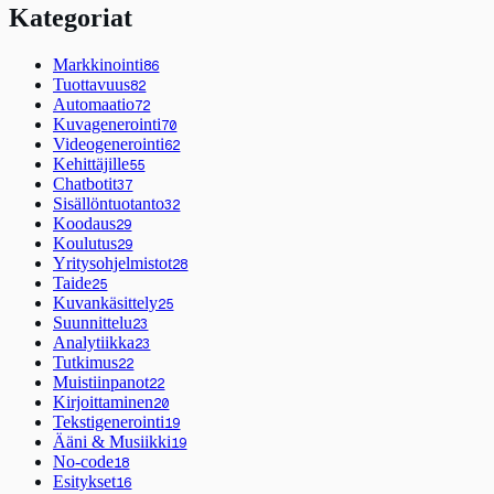
Kategoriat
Markkinointi
86
Tuottavuus
82
Automaatio
72
Kuvagenerointi
70
Videogenerointi
62
Kehittäjille
55
Chatbotit
37
Sisällöntuotanto
32
Koodaus
29
Koulutus
29
Yritysohjelmistot
28
Taide
25
Kuvankäsittely
25
Suunnittelu
23
Analytiikka
23
Tutkimus
22
Muistiinpanot
22
Kirjoittaminen
20
Tekstigenerointi
19
Ääni & Musiikki
19
No-code
18
Esitykset
16