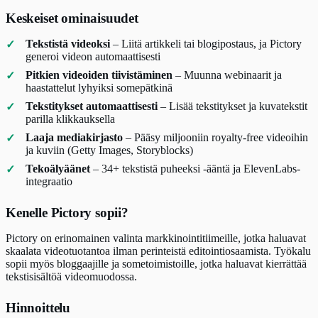
Keskeiset ominaisuudet
Tekstistä videoksi
– Liitä artikkeli tai blogipostaus, ja Pictory
generoi videon automaattisesti
Pitkien videoiden tiivistäminen
– Muunna webinaarit ja
haastattelut lyhyiksi somepätkinä
Tekstitykset automaattisesti
– Lisää tekstitykset ja kuvatekstit
parilla klikkauksella
Laaja mediakirjasto
– Pääsy miljooniin royalty-free videoihin
ja kuviin (Getty Images, Storyblocks)
Tekoälyäänet
– 34+ tekstistä puheeksi -ääntä ja ElevenLabs-
integraatio
Kenelle Pictory sopii?
Pictory on erinomainen valinta markkinointitiimeille, jotka haluavat
skaalata videotuotantoa ilman perinteistä editointiosaamista. Työkalu
sopii myös bloggaajille ja sometoimistoille, jotka haluavat kierrättää
tekstisisältöä videomuodossa.
Hinnoittelu