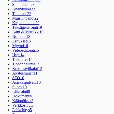
Suunnittelu
23
Analytiikka
23
Tutkimus
22
Muistiinpanot
22
Kirjoittaminen
20
Tekstigenerointi
19
Ääni & Musiikki
19
No-code
18
Esitykset
16
Myynti
16
Videoeditointi
15
Hupi
14
Tietoturva
14
Tiedonhallinta
13
Kokoustyökalut
12
Akateeminen
11
SEO
10
Asiakaspalvelu
10
Suomi
10
Litterointi
8
Dokumentit
8
Käännökset
5
Verkkosivut
5
Pelikehitys
5