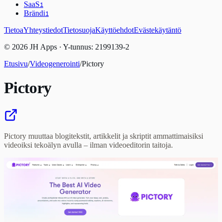
SaaS
1
Brändi
1
Tietoa
Yhteystiedot
Tietosuoja
Käyttöehdot
Evästekäytäntö
© 2026 JH Apps · Y-tunnus: 2199139-2
Etusivu
/
Videogenerointi
/
Pictory
Pictory
Pictory muuttaa blogitekstit, artikkelit ja skriptit ammattimaisiksi
videoiksi tekoälyn avulla – ilman videoeditorin taitoja.