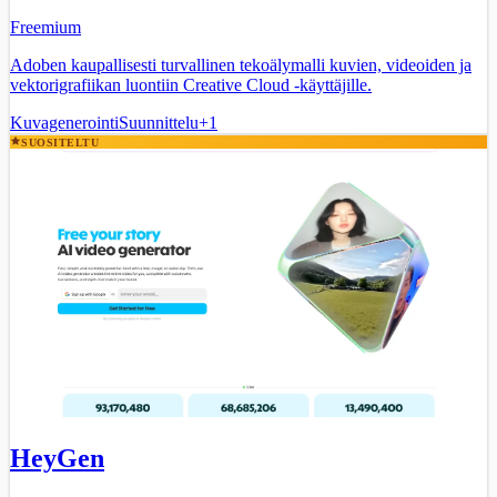
Freemium
Adoben kaupallisesti turvallinen tekoälymalli kuvien, videoiden ja
vektorigrafiikan luontiin Creative Cloud -käyttäjille.
Kuvagenerointi
Suunnittelu
+
1
SUOSITELTU
HeyGen