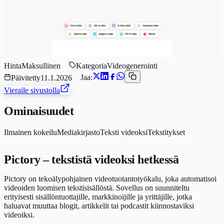
Hinta
Maksullinen
Kategoria
Videogenerointi
Jaa:
Päivitetty
11.1.2026
Vieraile sivustolla
Ominaisuudet
Ilmainen kokeilu
Mediakirjasto
Teksti videoksi
Tekstitykset
Pictory – tekstistä videoksi hetkessä
Pictory on tekoälypohjainen videotuotantotyökalu, joka automatisoi
videoiden luomisen tekstisisällöstä. Sovellus on suunniteltu
erityisesti sisällöntuottajille, markkinoijille ja yrittäjille, jotka
haluavat muuttaa blogit, artikkelit tai podcastit kiinnostaviksi
videoiksi.