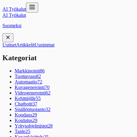
AI Työkalut
AI Työkalut
Suomeksi
Uutiset
Artikkelit
Uusimmat
Kategoriat
Markkinointi
86
Tuottavuus
82
Automaatio
72
Kuvagenerointi
70
Videogenerointi
62
Kehittäjille
55
Chatbotit
37
Sisällöntuotanto
32
Koodaus
29
Koulutus
29
Yritysohjelmistot
28
Taide
25
Kuvankäsittely
25