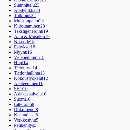
Suunnittelu
23
Analytiikka
23
Tutkimus
22
Muistiinpanot
22
Kirjoittaminen
20
Tekstigenerointi
19
Ääni & Musiikki
19
No-code
18
Esitykset
16
Myynti
16
Videoeditointi
15
Hupi
14
Tietoturva
14
Tiedonhallinta
13
Kokoustyökalut
12
Akateeminen
11
SEO
10
Asiakaspalvelu
10
Suomi
10
Litterointi
8
Dokumentit
8
Käännökset
5
Verkkosivut
5
Pelikehitys
5