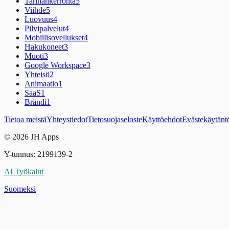
Tarinankerronta
5
Viihde
5
Luovuus
4
Pilvipalvelut
4
Mobiilisovellukset
4
Hakukoneet
3
Muoti
3
Google Workspace
3
Yhteisö
2
Animaatio
1
SaaS
1
Brändi
1
Tietoa meistä
Yhteystiedot
Tietosuojaseloste
Käyttöehdot
Evästekäytänt
© 2026 JH Apps
Y-tunnus: 2199139-2
AI Työkalut
Suomeksi