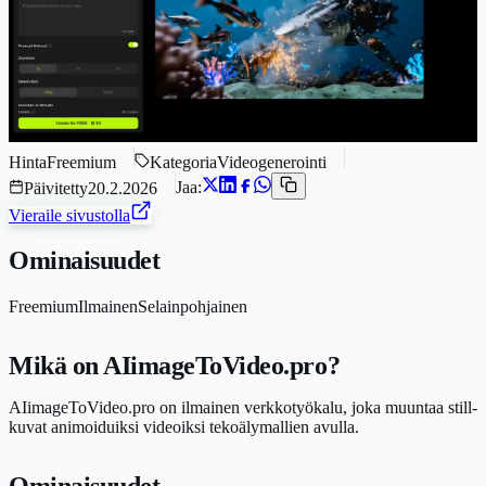
Hinta
Freemium
Kategoria
Videogenerointi
Jaa:
Päivitetty
20.2.2026
Vieraile sivustolla
Ominaisuudet
Freemium
Ilmainen
Selainpohjainen
Mikä on AIimageToVideo.pro?
AIimageToVideo.pro on ilmainen verkkotyökalu, joka muuntaa still-
kuvat animoiduiksi videoiksi tekoälymallien avulla.