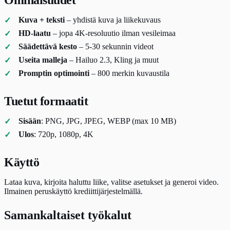
Ominaisuudet
Kuva + teksti
– yhdistä kuva ja liikekuvaus
HD-laatu
– jopa 4K-resoluutio ilman vesileimaa
Säädettävä kesto
– 5-30 sekunnin videot
Useita malleja
– Hailuo 2.3, Kling ja muut
Promptin optimointi
– 800 merkin kuvaustila
Tuetut formaatit
Sisään
: PNG, JPG, JPEG, WEBP (max 10 MB)
Ulos
: 720p, 1080p, 4K
Käyttö
Lataa kuva, kirjoita haluttu liike, valitse asetukset ja generoi video.
Ilmainen peruskäyttö krediittijärjestelmällä.
Samankaltaiset työkalut