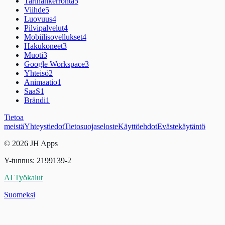
Tarinankerronta
5
Viihde
5
Luovuus
4
Pilvipalvelut
4
Mobiilisovellukset
4
Hakukoneet
3
Muoti
3
Google Workspace
3
Yhteisö
2
Animaatio
1
SaaS
1
Brändi
1
Tietoa
meistä
Yhteystiedot
Tietosuojaseloste
Käyttöehdot
Evästekäytäntö
© 2026 JH Apps
Y-tunnus: 2199139-2
AI Työkalut
Suomeksi