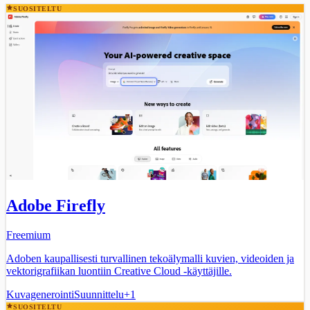
SUOSITELTU
Adobe Firefly
Freemium
Adoben kaupallisesti turvallinen tekoälymalli kuvien, videoiden ja
vektorigrafiikan luontiin Creative Cloud -käyttäjille.
Kuvagenerointi
Suunnittelu
+
1
SUOSITELTU