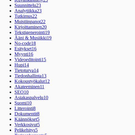
Suunnittelu
23
Analytiikka
23
Tutkimus
22
Muistiinpanot
22
Kirjoittaminen
20
Tekstigenerointi
19
Ääni & Musiikki
19
No-code
18
Esitykset
16
Myynti
16
Videoeditointi
15
Hupi
14
Tietoturva
14
Tiedonhallinta
13
Kokoustyökalut
12
Akateeminen
11
SEO
10
Asiakaspalvelu
10
Suomi
10
Litterointi
8
Dokumentit
8
Käännökset
5
Verkkosivut
5
Pelikehitys
5