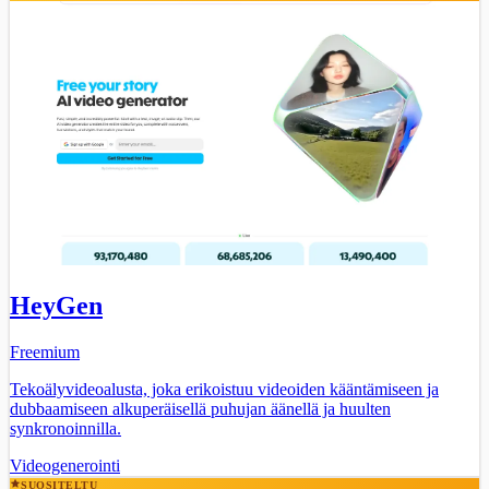
HeyGen
Freemium
Tekoälyvideoalusta, joka erikoistuu videoiden kääntämiseen ja
dubbaamiseen alkuperäisellä puhujan äänellä ja huulten
synkronoinnilla.
Videogenerointi
SUOSITELTU