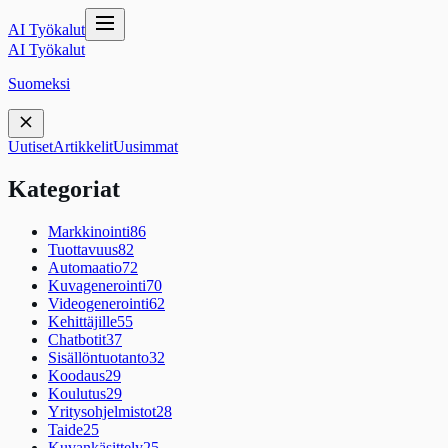
AI Työkalut
AI Työkalut
Suomeksi
Uutiset
Artikkelit
Uusimmat
Kategoriat
Markkinointi
86
Tuottavuus
82
Automaatio
72
Kuvagenerointi
70
Videogenerointi
62
Kehittäjille
55
Chatbotit
37
Sisällöntuotanto
32
Koodaus
29
Koulutus
29
Yritysohjelmistot
28
Taide
25
Kuvankäsittely
25