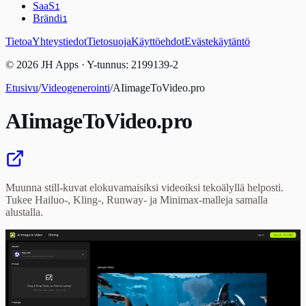
SaaS
1
Brändi
1
Tietoa
Yhteystiedot
Tietosuoja
Käyttöehdot
Evästekäytäntö
© 2026 JH Apps · Y-tunnus: 2199139-2
Etusivu
/
Videogenerointi
/
AIimageToVideo.pro
AIimageToVideo.pro
Muunna still-kuvat elokuvamaisiksi videoiksi tekoälyllä helposti.
Tukee Hailuo-, Kling-, Runway- ja Minimax-malleja samalla
alustalla.