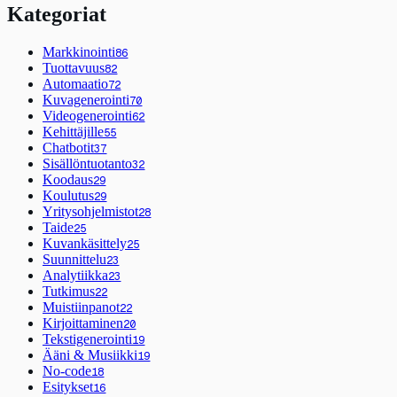
Kategoriat
Markkinointi
86
Tuottavuus
82
Automaatio
72
Kuvagenerointi
70
Videogenerointi
62
Kehittäjille
55
Chatbotit
37
Sisällöntuotanto
32
Koodaus
29
Koulutus
29
Yritysohjelmistot
28
Taide
25
Kuvankäsittely
25
Suunnittelu
23
Analytiikka
23
Tutkimus
22
Muistiinpanot
22
Kirjoittaminen
20
Tekstigenerointi
19
Ääni & Musiikki
19
No-code
18
Esitykset
16