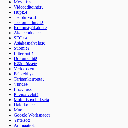
Myynti
16
Videoeditointi
15
Hupi
14
Tietoturva
14
Tiedonhallinta
13
Kokoustyökalut
12
Akateeminen
11
SEO
10
Asiakaspalvelu
10
Suomi
10
Litterointi
8
Dokumentit
8
Käännökset
5
Verkkosivut
5
Pelikehitys
5
Tarinankerronta
5
Viihde
5
Luovuus
4
Pilvipalvelut
4
Mobiilisovellukset
4
Hakukoneet
3
Muoti
3
Google Workspace
3
Yhteisö
2
Animaatio
1